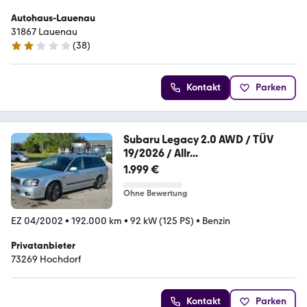
Autohaus-Lauenau
31867 Lauenau
(
38
)
2.2 Sterne
Kontakt
Parken
Subaru Legacy 2.0 AWD / TÜV
19/2026 / Allr...
1.999 €
Ohne Bewertung
EZ 04/2002
•
192.000 km
•
92 kW (125 PS)
•
Benzin
Privatanbieter
73269 Hochdorf
Kontakt
Parken