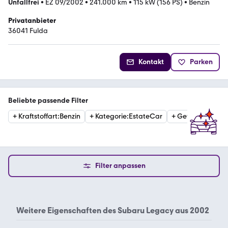
Unfallfrei
•
EZ 09/2002
•
241.000 km
•
115 kW (156 PS)
•
Benzin
Privatanbieter
36041 Fulda
Kontakt
Parken
Beliebte passende Filter
+
Kraftstoffart
:
Benzin
+
Kategorie
:
EstateCar
+
Getriebe
:
Autom
Filter anpassen
Weitere Eigenschaften des
Subaru Legacy aus 2002