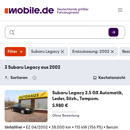
Filter
Subaru Legacy
Erstzulassung: 2002
Bes
3 Subaru Legacy aus 2002
Sortieren
Kachelansicht
Subaru Legacy 2.5 GX Automatik,
Leder, Sitzh., Tempom.
5.980 €
Ohne Bewertung
Unfallfrei
•
EZ 04/2002
•
38.000 km
•
115 kW (156 PS)
•
Benzin