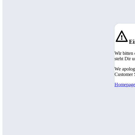
Ei
Wir bitten
steht Dir 
We apologi
Customer S
Homepag