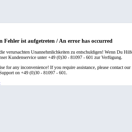
n Fehler ist aufgetreten / An error has occurred
 die verursachten Unannehmlichkeiten zu entschuldigen! Wenn Du Hilfe
unser Kundenservice unter +49 (0)30 - 81097 - 601 zur Verfügung.
se for any inconvenience! If you require assistance, please contact our
upport on +49 (0)30 - 81097 - 601.
e