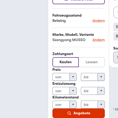
Fahrzeugzustand
Beliebig
ändern
Marke, Modell, Variante
B
Ssangyong MUSSO
ändern
So
Zahlungsart
Kaufen
Leasen
Preis
Erstzulassung
Kilometerstand
¹
M
Angebote