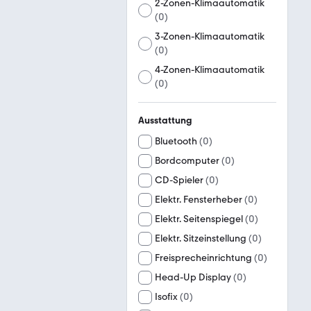
2-Zonen-Klimaautomatik
(
0
)
3-Zonen-Klimaautomatik
(
0
)
4-Zonen-Klimaautomatik
(
0
)
Ausstattung
Bluetooth
(
0
)
Bordcomputer
(
0
)
CD-Spieler
(
0
)
Elektr. Fensterheber
(
0
)
Elektr. Seitenspiegel
(
0
)
Elektr. Sitzeinstellung
(
0
)
Freisprecheinrichtung
(
0
)
Head-Up Display
(
0
)
Isofix
(
0
)