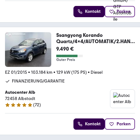
Kontakt
Parken
Ssangyong Korando
Quartz/4x4/AUTOMATIK/2.HAND
/AHK/TOP ZUST
9.490 €
Guter Preis
EZ 01/2015
•
103.184 km
•
129 kW (175 PS)
•
Diesel
FINANZIERUNG/GARANTIE
Autocenter Alb
72458 Albstadt
(
72
)
4.8 Sterne
Kontakt
Parken