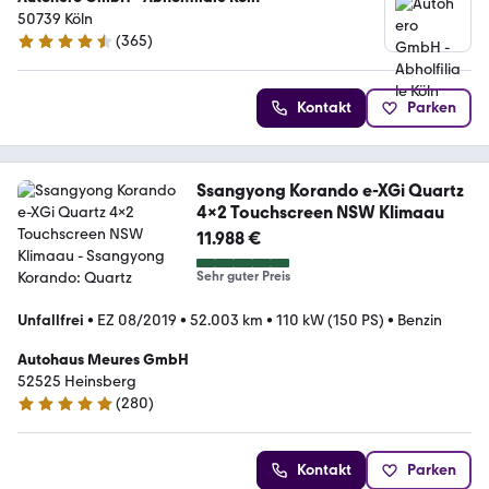
50739 Köln
(
365
)
4.6 Sterne
Kontakt
Parken
Ssangyong Korando e-XGi Quartz
4x2 Touchscreen NSW Klimaau
11.988 €
Sehr guter Preis
Unfallfrei
•
EZ 08/2019
•
52.003 km
•
110 kW (150 PS)
•
Benzin
Autohaus Meures GmbH
52525 Heinsberg
(
280
)
4.8 Sterne
Kontakt
Parken