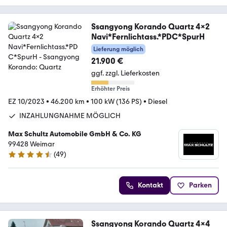
Ssangyong Korando Quartz 4x2
Navi*Fernlichtass.*PDC*SpurH
Lieferung möglich
21.900 €
ggf. zzgl. Lieferkosten
Erhöhter Preis
EZ 10/2023
•
46.200 km
•
100 kW (136 PS)
•
Diesel
INZAHLUNGNAHME MÖGLICH
Max Schultz Automobile GmbH & Co. KG
99428 Weimar
(
49
)
4.5 Sterne
Kontakt
Parken
Ssangyong Korando Quartz 4x4