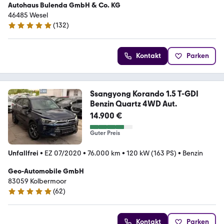
Autohaus Bulenda GmbH & Co. KG
46485 Wesel
(
132
)
5 Sterne
Kontakt
Parken
Ssangyong Korando 1.5 T-GDI
Benzin Quartz 4WD Aut.
14.900 €
Guter Preis
Unfallfrei
•
EZ 07/2020
•
76.000 km
•
120 kW (163 PS)
•
Benzin
Geo-Automobile GmbH
83059 Kolbermoor
(
62
)
5 Sterne
Kontakt
Parken