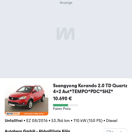
Ssangyong Korando 2.0 TD Quartz
4x2 Aut*TEMPO*PDC*SHZ*
10.690 €
Fairer Preis
Unfallfrei
•
EZ 08/2016
•
53.766 km
•
110 kW (150 PS)
•
Diesel
Autohero GmbH - Abholfiliale Köln