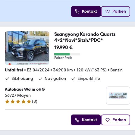
Kontakt
Parken
Ssangyong Korando Quartz
4x2*Navi*Sitzh.*PDC*
19.990 €
Fairer Preis
Unfallfrei
•
EZ 04/2024
•
34.900 km
•
120 kW (163 PS)
•
Benzin
Sitzheizung
Navigation
Einparkhilfe
Autohaus Wölm oHG
56727 Mayen
(
8
)
4.9 Sterne
Kontakt
Parken