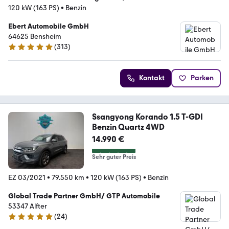
120 kW (163 PS)
•
Benzin
Ebert Automobile GmbH
64625 Bensheim
(
313
)
4.9 Sterne
Kontakt
Parken
Ssangyong Korando 1.5 T-GDI
Benzin Quartz 4WD
14.990 €
Sehr guter Preis
EZ 03/2021
•
79.550 km
•
120 kW (163 PS)
•
Benzin
Global Trade Partner GmbH/ GTP Automobile
53347 Alfter
(
24
)
4.9 Sterne