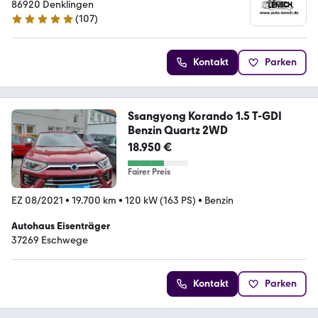
86920 Denklingen
(
107
)
5 Sterne
Kontakt
Parken
Ssangyong Korando 1.5 T-GDI
Benzin Quartz 2WD
18.950 €
Fairer Preis
EZ 08/2021
•
19.700 km
•
120 kW (163 PS)
•
Benzin
Autohaus Eisenträger
37269 Eschwege
Kontakt
Parken