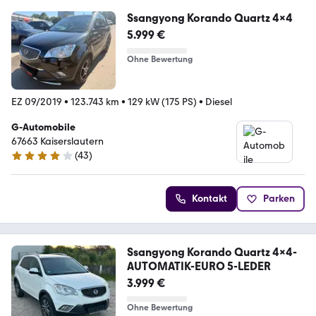
Ssangyong Korando Quartz 4x4
5.999 €
Ohne Bewertung
EZ 09/2019
•
123.743 km
•
129 kW (175 PS)
•
Diesel
G-Automobile
67663 Kaiserslautern
(
43
)
3.8 Sterne
Kontakt
Parken
Ssangyong Korando Quartz 4x4-
AUTOMATIK-EURO 5-LEDER
3.999 €
Ohne Bewertung