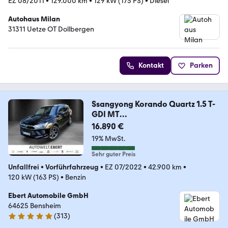
EZ 08/2011
•
129.000 km
•
129 kW (175 PS)
•
Diesel
Autohaus Milan
31311 Uetze OT Dollbergen
Kontakt
Parken
Ssangyong Korando Quartz 1.5 T-
GDI MT
2WD/KAMERA/NAVI/SHZ/
16.890 €
19% MwSt.
Sehr guter Preis
Unfallfrei
•
Vorführfahrzeug
•
EZ 07/2022
•
42.900 km
•
120 kW (163 PS)
•
Benzin
Ebert Automobile GmbH
64625 Bensheim
(
313
)
4.9 Sterne