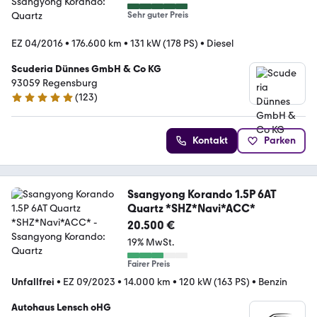
Sehr guter Preis
EZ 04/2016
•
176.600 km
•
131 kW (178 PS)
•
Diesel
Scuderia Dünnes GmbH & Co KG
93059 Regensburg
(
123
)
4.8 Sterne
Kontakt
Parken
Ssangyong Korando 1.5P 6AT
Quartz *SHZ*Navi*ACC*
20.500 €
19% MwSt.
Fairer Preis
Unfallfrei
•
EZ 09/2023
•
14.000 km
•
120 kW (163 PS)
•
Benzin
Autohaus Lensch oHG