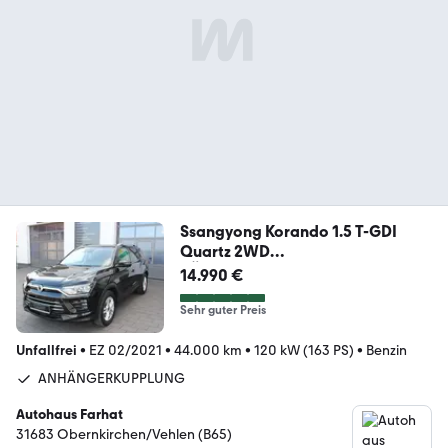
Ssangyong Korando 1.5 T-GDI
Quartz 2WD
RÜCKFAHRKAMERA,NAVI
14.990 €
Sehr guter Preis
Unfallfrei
•
EZ 02/2021
•
44.000 km
•
120 kW (163 PS)
•
Benzin
ANHÄNGERKUPPLUNG
Autohaus Farhat
31683 Obernkirchen/Vehlen (B65)