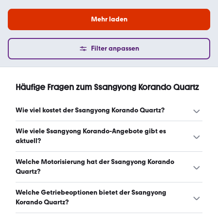
Mehr laden
Filter anpassen
Häufige Fragen zum Ssangyong Korando Quartz
Wie viel kostet der Ssangyong Korando Quartz?
Ein guter Preis für einen Ssangyong Korando Quartz liegt
Wie viele Ssangyong Korando-Angebote gibt es
zwischen 7.720 € und 19.417 €. (Stand: 6.8.2026)
aktuell?
Es gibt insgesamt 35 Ssangyong Korando bei mobile.de,
Welche Motorisierung hat der Ssangyong Korando
davon 35 Gebraucht- und 0 Neuwagen. (Stand:
Quartz?
6.8.2026)
Der Ssangyong Korando Quartz hat Leistungen zwischen
Welche Getriebeoptionen bietet der Ssangyong
145 und 178 PS. (Stand: 6.8.2026)
Korando Quartz?