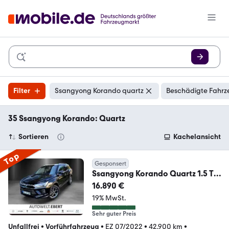
Filter
Ssangyong Korando quartz
Beschädigte Fahrz
35 Ssangyong Korando: Quartz
Sortieren
Kachelansicht
Top
Gesponsert
Ssangyong Korando Quartz 1.5 T-
GDI MT
16.890 €
2WD/KAMERA/NAVI/SHZ/
19% MwSt.
Sehr guter Preis
Unfallfrei
•
Vorführfahrzeug
•
EZ 07/2022
•
42.900 km
•