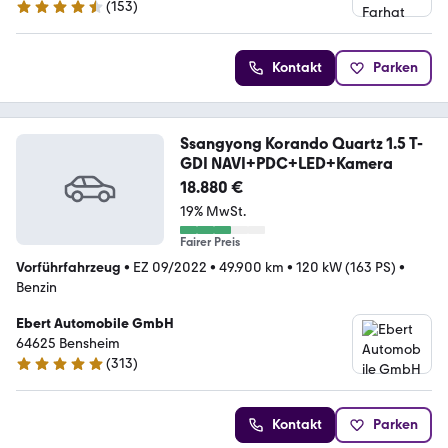
(
153
)
4.6 Sterne
Kontakt
Parken
Ssangyong Korando Quartz 1.5 T-
GDI NAVI+PDC+LED+Kamera
18.880 €
19% MwSt.
Fairer Preis
Vorführfahrzeug
•
EZ 09/2022
•
49.900 km
•
120 kW (163 PS)
•
Benzin
Ebert Automobile GmbH
64625 Bensheim
(
313
)
4.9 Sterne
Kontakt
Parken