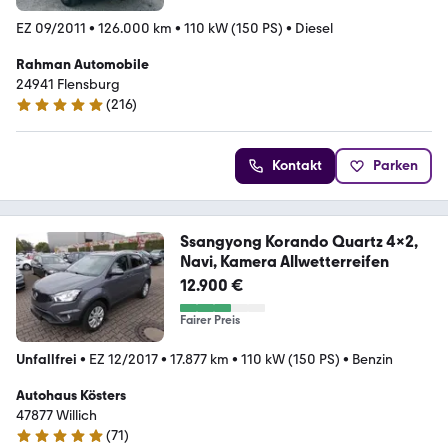
EZ 09/2011
•
126.000 km
•
110 kW (150 PS)
•
Diesel
Rahman Automobile
24941 Flensburg
(
216
)
4.9 Sterne
Kontakt
Parken
Ssangyong Korando Quartz 4x2,
Navi, Kamera Allwetterreifen
12.900 €
Fairer Preis
Unfallfrei
•
EZ 12/2017
•
17.877 km
•
110 kW (150 PS)
•
Benzin
Autohaus Kösters
47877 Willich
(
71
)
4.8 Sterne