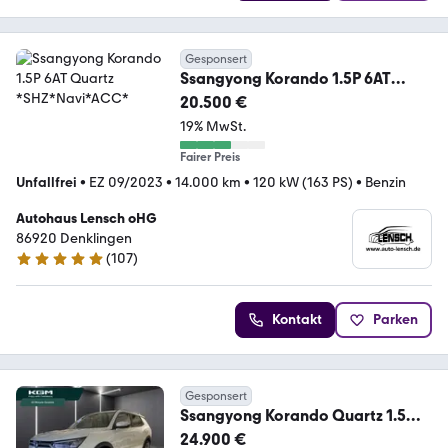
Gesponsert
Ssangyong Korando 1.5P 6AT
Quartz *SHZ*Navi*ACC*
20.500 €
19% MwSt.
Fairer Preis
Unfallfrei
•
EZ 09/2023
•
14.000 km
•
120 kW (163 PS)
•
Benzin
Autohaus Lensch oHG
86920 Denklingen
(
107
)
5 Sterne
Kontakt
Parken
Gesponsert
Ssangyong Korando Quartz 1.5
LED*Lenkradheizung*Navi*Kamer
24.900 €