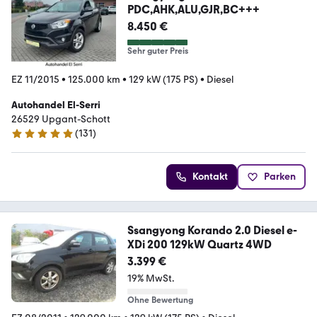
PDC,AHK,ALU,GJR,BC+++
8.450 €
Sehr guter Preis
EZ 11/2015
•
125.000 km
•
129 kW (175 PS)
•
Diesel
Autohandel El-Serri
26529 Upgant-Schott
(
131
)
4.9 Sterne
Kontakt
Parken
Ssangyong Korando 2.0 Diesel e-
XDi 200 129kW Quartz 4WD
3.399 €
19% MwSt.
Ohne Bewertung