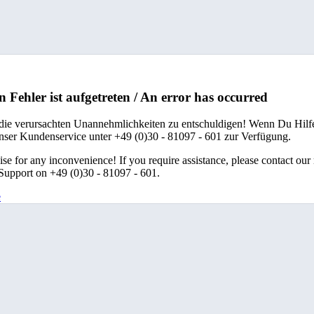
n Fehler ist aufgetreten / An error has occurred
 die verursachten Unannehmlichkeiten zu entschuldigen! Wenn Du Hilfe
unser Kundenservice unter +49 (0)30 - 81097 - 601 zur Verfügung.
se for any inconvenience! If you require assistance, please contact our
upport on +49 (0)30 - 81097 - 601.
e