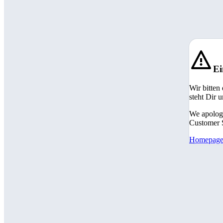
Ei
Wir bitten
steht Dir 
We apologi
Customer S
Homepag