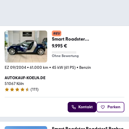
NEU
Smart Roadster
roadster/coupe/Nur
9.995 €
60.000km/Leder/Klima
Ohne Bewertung
EZ 09/2004
•
61.000 km
•
45 kW (61 PS)
•
Benzin
AUTOKAUF-KOELN.DE
51067 Köln
(
111
)
4.7 Sterne
Kontakt
Parken
Smart Roadster Roadster* Brabus