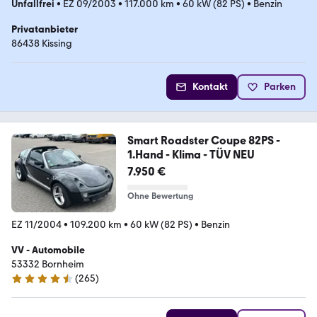
Unfallfrei
•
EZ 09/2003
•
117.000 km
•
60 kW (82 PS)
•
Benzin
Privatanbieter
86438 Kissing
Kontakt
Parken
Smart Roadster Coupe 82PS -
1.Hand - Klima - TÜV NEU
7.950 €
Ohne Bewertung
EZ 11/2004
•
109.200 km
•
60 kW (82 PS)
•
Benzin
VV - Automobile
53332 Bornheim
(
265
)
4.6 Sterne