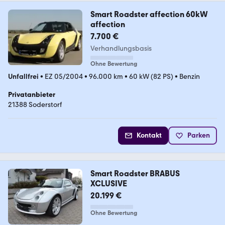
Smart Roadster affection 60kW
affection
7.700 €
Verhandlungsbasis
Ohne Bewertung
Unfallfrei
•
EZ 05/2004
•
96.000 km
•
60 kW (82 PS)
•
Benzin
Privatanbieter
21388 Soderstorf
Kontakt
Parken
Smart Roadster BRABUS
XCLUSIVE
20.199 €
Ohne Bewertung