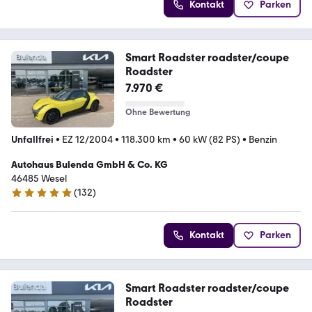
Kontakt
Parken
Smart Roadster roadster/coupe
Roadster
7.970 €
Ohne Bewertung
Unfallfrei
•
EZ 12/2004
•
118.300 km
•
60 kW (82 PS)
•
Benzin
Autohaus Bulenda GmbH & Co. KG
46485 Wesel
(
132
)
5 Sterne
Kontakt
Parken
Smart Roadster roadster/coupe
Roadster