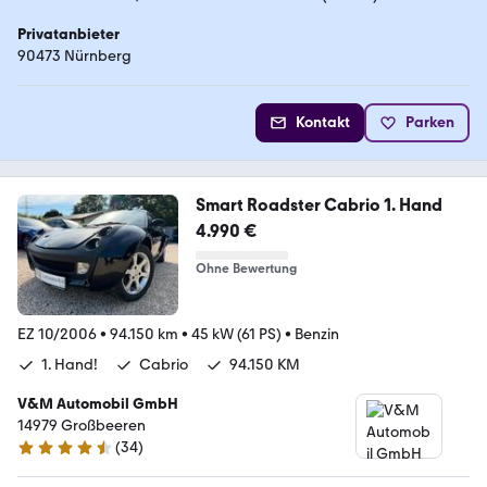
Privatanbieter
90473 Nürnberg
Kontakt
Parken
Smart Roadster Cabrio 1. Hand
4.990 €
Ohne Bewertung
EZ 10/2006
•
94.150 km
•
45 kW (61 PS)
•
Benzin
1. Hand!
Cabrio
94.150 KM
V&M Automobil GmbH
14979 Großbeeren
(
34
)
4.4 Sterne