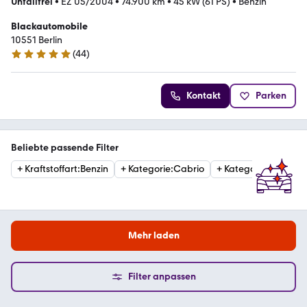
Unfallfrei
•
EZ 05/2004
•
74.900 km
•
45 kW (61 PS)
•
Benzin
Blackautomobile
10551 Berlin
(
44
)
4.9 Sterne
Kontakt
Parken
Beliebte passende Filter
+
Kraftstoffart
:
Benzin
+
Kategorie
:
Cabrio
+
Kategorie
:
SportsC
Mehr laden
Filter anpassen