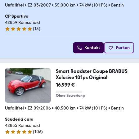
Unfallfrei
•
EZ 03/2007
•
35.000 km
•
74 kW (101 PS)
•
Benzin
CP Sportivo
42859 Remscheid
(
13
)
5 Sterne
Kontakt
Parken
Smart Roadster Coupe BRABUS
Xclusive 101ps Original
16.999 €
Ohne Bewertung
Unfallfrei
•
EZ 09/2006
•
40.500 km
•
74 kW (101 PS)
•
Benzin
Scuderia cars
42855 Remscheid
(
106
)
4.9 Sterne