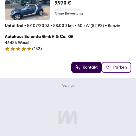
9.970 €
Ohne Bewertung
Unfallfrei
•
EZ 07/2003
•
88.000 km
•
60 kW (82 PS)
•
Benzin
Autohaus Bulenda GmbH & Co. KG
46485 Wesel
(
132
)
5 Sterne
Kontakt
Parken