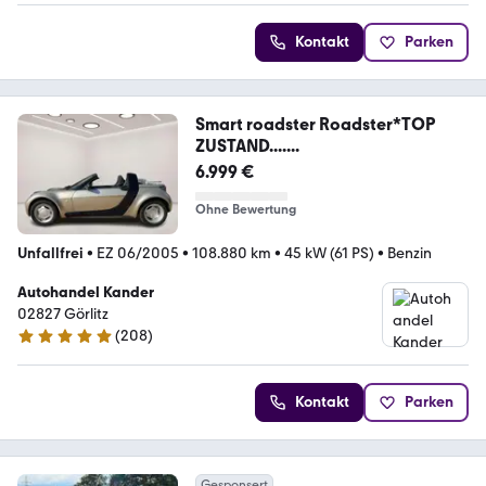
Kontakt
Parken
Smart roadster Roadster*TOP
ZUSTAND.......
6.999 €
Ohne Bewertung
Unfallfrei
•
EZ 06/2005
•
108.880 km
•
45 kW (61 PS)
•
Benzin
Autohandel Kander
02827 Görlitz
(
208
)
4.9 Sterne
Kontakt
Parken
Gesponsert