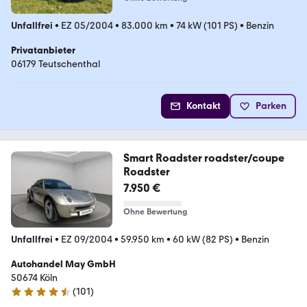
Unfallfrei
•
EZ 05/2004
•
83.000 km
•
74 kW (101 PS)
•
Benzin
Privatanbieter
06179 Teutschenthal
Kontakt
Parken
Smart Roadster roadster/coupe
Roadster
7.950 €
Ohne Bewertung
Unfallfrei
•
EZ 09/2004
•
59.950 km
•
60 kW (82 PS)
•
Benzin
Autohandel May GmbH
50674 Köln
(
101
)
4.7 Sterne