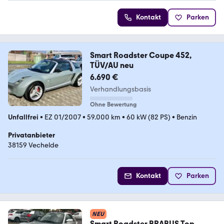
Kontakt
Parken
Smart Roadster Coupe 452,
TÜV/AU neu
6.690 €
Verhandlungsbasis
Ohne Bewertung
Unfallfrei
•
EZ 01/2007
•
59.000 km
•
60 kW (82 PS)
•
Benzin
Privatanbieter
38159 Vechelde
Kontakt
Parken
NEU
Smart Roadster BRABUS Top