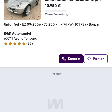
Zustand Scheckheft
10.950 €
Ohne Bewertung
Unfallfrei
•
EZ 09/2006
•
75.200 km
•
74 kW (101 PS)
•
Benzin
R&D Autohandel
63741 Aschaffenburg
(
28
)
5 Sterne
Kontakt
Parken