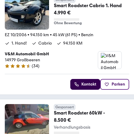
Smart Roadster Cabrio 1. Hand
4.990 €
Ohne Bewertung
EZ 10/2006
•
94.150 km
•
45 kW (61 PS)
•
Benzin
1. Hand!
Cabrio
94.150 KM
V&M Automobil GmbH
14979 Großbeeren
(
34
)
4.4 Sterne
Kontakt
Parken
Gesponsert
Smart Roadster 60kW -
8.500 €
Verhandlungsbasis