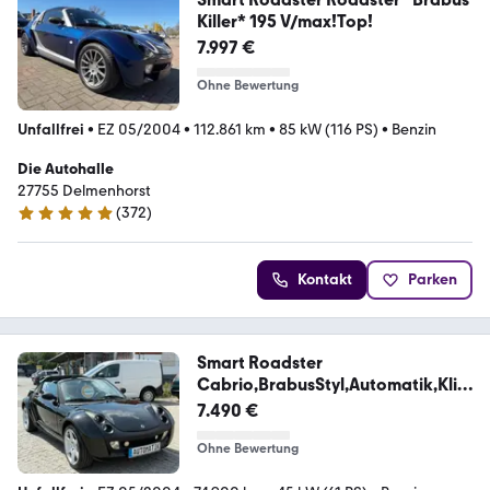
Killer* 195 V/max!Top!
7.997 €
Ohne Bewertung
Unfallfrei
•
EZ 05/2004
•
112.861 km
•
85 kW (116 PS)
•
Benzin
Die Autohalle
27755 Delmenhorst
(
372
)
4.9 Sterne
Kontakt
Parken
Smart Roadster
Cabrio,BrabusStyl,Automatik,Klim
a,Lede
7.490 €
Ohne Bewertung