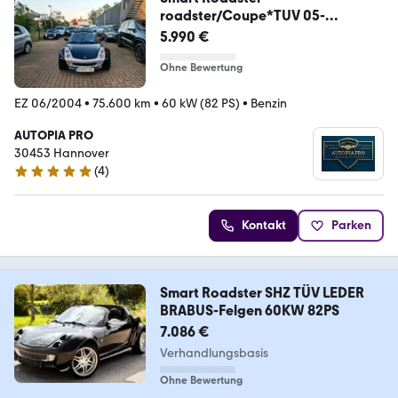
roadster/Coupe*TUV 05-
27*INSP.NEU
5.990 €
Ohne Bewertung
EZ 06/2004
•
75.600 km
•
60 kW (82 PS)
•
Benzin
AUTOPIA PRO
30453 Hannover
(
4
)
4.8 Sterne
Kontakt
Parken
Smart Roadster SHZ TÜV LEDER
BRABUS-Felgen 60KW 82PS
7.086 €
Verhandlungsbasis
Ohne Bewertung