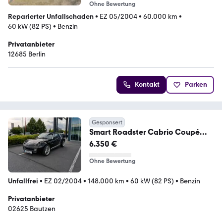
Ohne Bewertung
Reparierter Unfallschaden
•
EZ 05/2004
•
60.000 km
•
60 kW (82 PS)
•
Benzin
Privatanbieter
12685 Berlin
Kontakt
Parken
Gesponsert
Smart Roadster Cabrio Coupé
60kW - Klima Service Neu
6.350 €
Ohne Bewertung
Unfallfrei
•
EZ 02/2004
•
148.000 km
•
60 kW (82 PS)
•
Benzin
Privatanbieter
02625 Bautzen