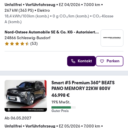
Unfallfrei
•
Vorführfahrzeug
•
EZ 04/2026
•
7.000 km
•
267 kW (363 PS)
•
Elektro
18,4 kWh/100km (komb.)
•
0 g CO₂/km (komb.)
•
CO₂-Klasse
A (komb.)
Nord-Ostsee Automobile SE & Co. KG - Autorisierter
Mercedes-Benz Verkauf und Service
24866 Schleswig-Busdorf
(
53
)
4.5 Sterne
Kontakt
Parken
Smart #5 Premium 360° BEATS
PANO MEMORY 22KW 800V
46.998 €
19% MwSt.
Guter Preis
Ab 06.05.2027
Unfallfrei
•
Vorführfahrzeug
•
EZ 05/2026
•
7.000 km
•