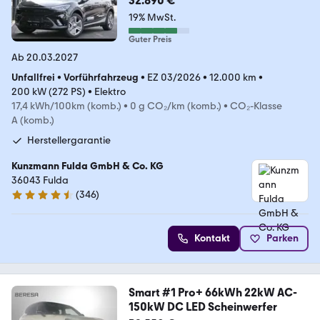
32.890 €
19% MwSt.
Guter Preis
Ab 20.03.2027
Unfallfrei
•
Vorführfahrzeug
•
EZ 03/2026
•
12.000 km
•
200 kW (272 PS)
•
Elektro
17,4 kWh/100km (komb.)
•
0 g CO₂/km (komb.)
•
CO₂-Klasse
A (komb.)
Herstellergarantie
Kunzmann Fulda GmbH & Co. KG
36043 Fulda
(
346
)
4.7 Sterne
Kontakt
Parken
Smart #1 Pro+ 66kWh 22kW AC-
150kW DC LED Scheinwerfer