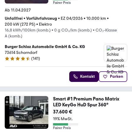
Fairer Preis
Ab 11.04.2027
Unfallfrei
•
Vorführfahrzeug
•
EZ 04/2026
•
10.000 km
•
200 kW (272 PS)
•
Elektro
16,8 kWh/100km (komb.)
•
0 g CO₂/km (komb.)
•
CO₂-Klasse
A (komb.)
Burger Schloz Automobile GmbH & Co. KG
73614 Schorndorf
(
141
)
4.6 Sterne
Kontakt
Parken
Smart #1 Premium Pano Matrix
LED KeyGo HuD Spur 360°
37.600 €
19% MwSt.
Fairer Preis