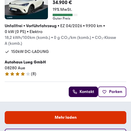
MEMORY+PANO
34.900 €
19% MwSt.
Guter Preis
Unfallfrei
•
Vorführfahrzeug
•
EZ 04/2026
•
9.900 km
•
0 kW (0 PS)
•
Elektro
18,2 kWh/100km (komb.)
•
0 g CO₂/km (komb.)
•
CO₂-Klasse
A (komb.)
150kW DC-LADUNG
Autohaus Lueg GmbH
08280 Aue
(
8
)
4.1 Sterne
Kontakt
Parken
Mehr laden