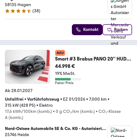
und Service
58135 Hagen
(
38
)
4.7 Sterne
Kontakt
Parken
NEU
Smart #3 Brabus PANO 20'' HUD
360° BEATS KEYLESS AMBI
44.998 €
19% MwSt.
Fairer Preis
Ab 28.01.2027
Unfallfrei
•
Vorführfahrzeug
•
EZ 01/2026
•
7.000 km
•
315 kW (428 PS)
•
Elektro
17,6 kWh/100km (komb.)
•
0 g CO₂/km (komb.)
•
CO₂-Klasse
A (komb.)
Nord-Ostsee Automobile SE & Co. KG - Autorisierter
Mercedes-Benz Verkauf und Service
25746 Heide