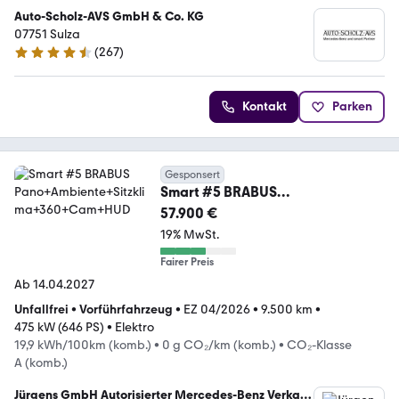
Auto-Scholz-AVS GmbH & Co. KG
07751 Sulza
(
267
)
4.5 Sterne
Kontakt
Parken
Gesponsert
Smart #5 BRABUS
Pano+Ambiente+Sitzklima+360+C
57.900 €
am+HUD
19% MwSt.
Fairer Preis
Ab 14.04.2027
Unfallfrei
•
Vorführfahrzeug
•
EZ 04/2026
•
9.500 km
•
475 kW (646 PS)
•
Elektro
19,9 kWh/100km (komb.)
•
0 g CO₂/km (komb.)
•
CO₂-Klasse
A (komb.)
Jürgens GmbH Autorisierter Mercedes-Benz Verkauf