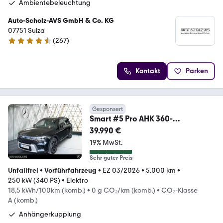
Ambientebeleuchtung
Auto-Scholz-AVS GmbH & Co. KG
07751 Sulza
(
267
)
4.5 Sterne
Kontakt
Parken
Gesponsert
Smart #5 Pro AHK 360-
Kamera*Panoramadach*Easy-
39.990 €
Pack
19% MwSt.
Sehr guter Preis
Unfallfrei
•
Vorführfahrzeug
•
EZ 03/2026
•
5.000 km
•
250 kW (340 PS)
•
Elektro
18,5 kWh/100km (komb.)
•
0 g CO₂/km (komb.)
•
CO₂-Klasse
A (komb.)
Anhängerkupplung