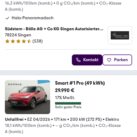
16,3 kWh/100km (komb.)
•
0 g CO₂/km (komb.)
•
CO₂-Klasse
A (komb.)
Halo-Panoramadach
Südstern - Bölle AG + Co KG Singen Autorisierter
Mercedes-Benz Verkauf und Service
78224 Singen
(
538
)
4.7 Sterne
Kontakt
Parken
Smart #1 Pro (49 kWh)
29.990 €
17% MwSt.
Sehr guter Preis
Unfallfrei
•
EZ 04/2026
•
171 km
•
200 kW (272 PS)
•
Elektro
18,1 kWh/100km (komb.)
•
-- g CO₂/km (komb.)
•
CO₂-Klasse
A (komb.)