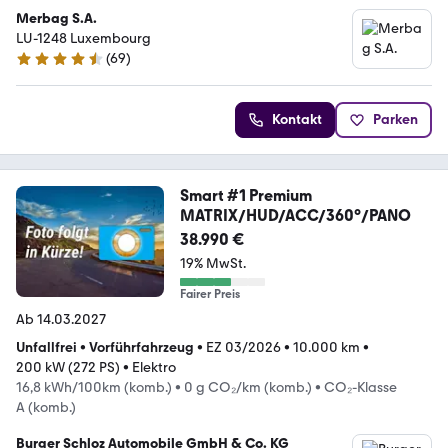
Merbag S.A.
LU-1248 Luxembourg
(
69
)
4.4 Sterne
Kontakt
Parken
Smart #1 Premium
MATRIX/HUD/ACC/360°/PANO
38.990 €
19% MwSt.
Fairer Preis
Ab 14.03.2027
Unfallfrei
•
Vorführfahrzeug
•
EZ 03/2026
•
10.000 km
•
200 kW (272 PS)
•
Elektro
16,8 kWh/100km (komb.)
•
0 g CO₂/km (komb.)
•
CO₂-Klasse
A (komb.)
Burger Schloz Automobile GmbH & Co. KG