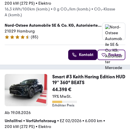
200 kW (272 PS)
•
Elektro
16,3 kWh/100km (komb.)
•
0 g CO₂/km (komb.)
•
CO₂-Klasse
A (komb.)
Nord-Ostsee Automobile SE & Co. KG, Autorisierter
Mercedes-Benz Verkauf und Service Hamburg
21029 Hamburg
(
85
)
4.7 Sterne
Kontakt
Parken
Smart #3 Keith Haring Edition HUD
19'' 360° BEATS
44.398 €
19% MwSt.
Erhöhter Preis
Ab 19.08.2026
Unfallfrei
•
Vorführfahrzeug
•
EZ 02/2026
•
6.000 km
•
200 kW (272 PS)
•
Elektro