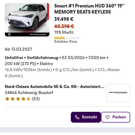
Smart #1 Premium HUD 360° 19''
MEMORY BEATS KEYLESS
39.498 €
40.398 €
19% MwSt.
Erhöhter Preis
Ab 13.03.2027
Unfallfrei
•
Vorführfahrzeug
•
EZ 03/2026
•
7.000 km
•
200 kW (272 PS)
•
Elektro
16,8 kWh/100km (komb.)
•
0 g CO₂/km (komb.)
•
CO₂-Klasse
A (komb.)
Nord-Ostsee Automobile SE & Co. KG - Autorisierter
Mercedes-Benz Verkauf und Service
24866 Schleswig-Busdorf
(
53
)
4.5 Sterne
Kontakt
Parken