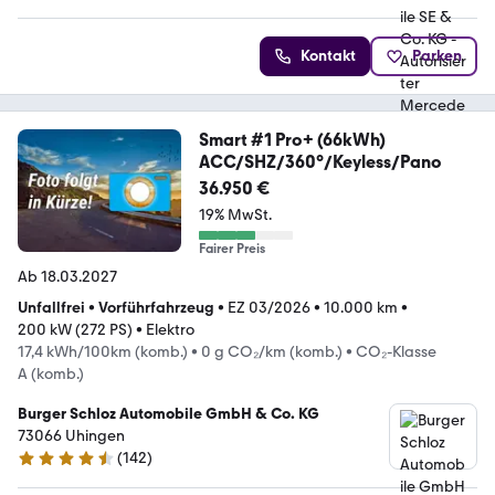
Kontakt
Parken
Smart #1 Pro+ (66kWh)
ACC/SHZ/360°/Keyless/Pano
36.950 €
19% MwSt.
Fairer Preis
Ab 18.03.2027
Unfallfrei
•
Vorführfahrzeug
•
EZ 03/2026
•
10.000 km
•
200 kW (272 PS)
•
Elektro
17,4 kWh/100km (komb.)
•
0 g CO₂/km (komb.)
•
CO₂-Klasse
A (komb.)
Burger Schloz Automobile GmbH & Co. KG
73066 Uhingen
(
142
)
4.7 Sterne