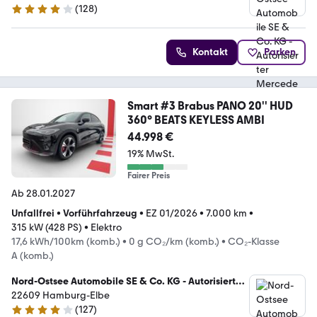
(
128
)
4.2 Sterne
Kontakt
Parken
Smart #3 Brabus PANO 20'' HUD
360° BEATS KEYLESS AMBI
44.998 €
19% MwSt.
Fairer Preis
Ab 28.01.2027
Unfallfrei
•
Vorführfahrzeug
•
EZ 01/2026
•
7.000 km
•
315 kW (428 PS)
•
Elektro
17,6 kWh/100km (komb.)
•
0 g CO₂/km (komb.)
•
CO₂-Klasse
A (komb.)
Nord-Ostsee Automobile SE & Co. KG - Autorisierter
Mercedes-Benz Service
22609 Hamburg-Elbe
(
127
)
4.2 Sterne