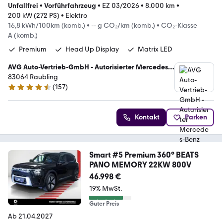
Unfallfrei
•
Vorführfahrzeug
•
EZ 03/2026
•
8.000 km
•
200 kW (272 PS)
•
Elektro
16,8 kWh/100km (komb.)
•
-- g CO₂/km (komb.)
•
CO₂-Klasse
A (komb.)
Premium
Head Up Display
Matrix LED
AVG Auto-Vertrieb-GmbH - Autorisierter Mercedes-
Benz Verkauf und Service
83064 Raubling
(
157
)
4.5 Sterne
Kontakt
Parken
Smart #5 Premium 360° BEATS
PANO MEMORY 22KW 800V
46.998 €
19% MwSt.
Guter Preis
Ab 21.04.2027