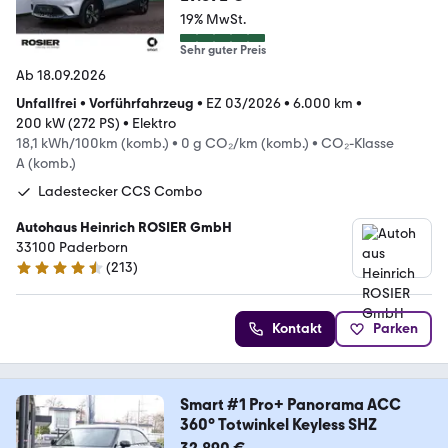
19% MwSt.
Sehr guter Preis
Ab 18.09.2026
Unfallfrei
•
Vorführfahrzeug
•
EZ 03/2026
•
6.000 km
•
200 kW (272 PS)
•
Elektro
18,1 kWh/100km (komb.)
•
0 g CO₂/km (komb.)
•
CO₂-Klasse
A (komb.)
Ladestecker CCS Combo
Autohaus Heinrich ROSIER GmbH
33100 Paderborn
(
213
)
4.5 Sterne
Kontakt
Parken
Smart #1 Pro+ Panorama ACC
360° Totwinkel Keyless SHZ