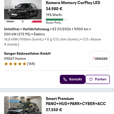
Kamera Memory CarPlay LED
34.980 €
19% MwSt.
Guter Preis
Unfallfrei
•
Vorführfahrzeug
•
EZ 01/2026
•
9.900 km
•
200 kW (272 PS)
•
Elektro
16,8 kWh/100km (komb.)
•
0 g CO₂/km (komb.)
•
CO₂-Klasse
A (komb.)
Senger Südwestfalen GmbH
59067 Hamm
(
168
)
4.9 Sterne
Kontakt
Parken
Smart Premium
PANO+HUD+PARK+CYBER+ACC
37.550 €