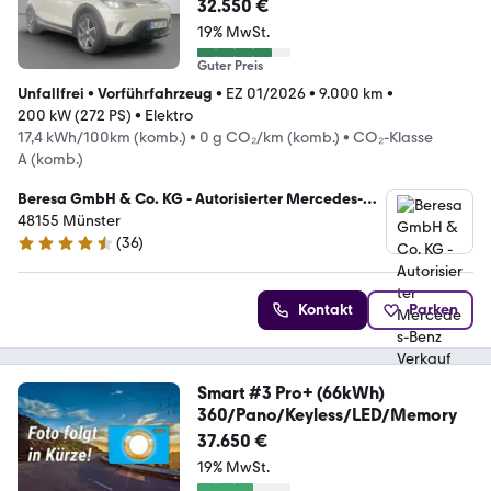
32.550 €
19% MwSt.
Guter Preis
Unfallfrei
•
Vorführfahrzeug
•
EZ 01/2026
•
9.000 km
•
200 kW (272 PS)
•
Elektro
17,4 kWh/100km (komb.)
•
0 g CO₂/km (komb.)
•
CO₂-Klasse
A (komb.)
Beresa GmbH & Co. KG - Autorisierter Mercedes-
Benz Verkauf und Service
48155 Münster
(
36
)
4.5 Sterne
Kontakt
Parken
Smart #3 Pro+ (66kWh)
360/Pano/Keyless/LED/Memory
37.650 €
19% MwSt.