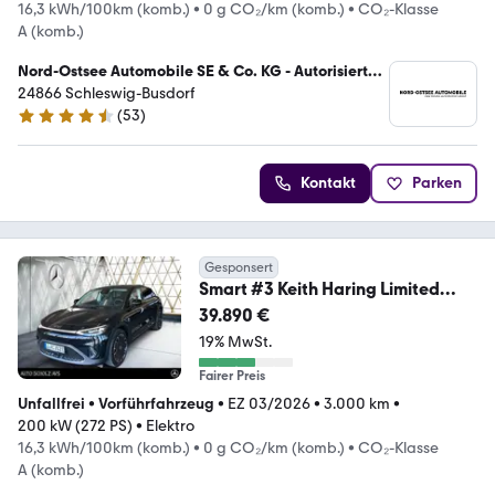
16,3 kWh/100km (komb.)
•
0 g CO₂/km (komb.)
•
CO₂-Klasse
A (komb.)
Nord-Ostsee Automobile SE & Co. KG - Autorisierter
Mercedes-Benz Verkauf und Service
24866 Schleswig-Busdorf
(
53
)
4.5 Sterne
Kontakt
Parken
Gesponsert
Smart #3 Keith Haring Limited
Edition Pano*HUD*360°KAM
39.890 €
19% MwSt.
Fairer Preis
Unfallfrei
•
Vorführfahrzeug
•
EZ 03/2026
•
3.000 km
•
200 kW (272 PS)
•
Elektro
16,3 kWh/100km (komb.)
•
0 g CO₂/km (komb.)
•
CO₂-Klasse
A (komb.)