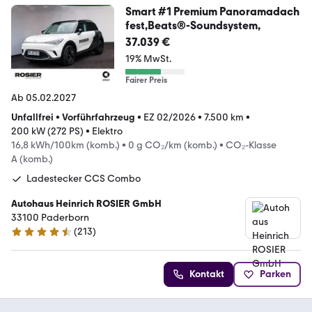
Smart #1 Premium Panoramadach
fest,Beats®-Soundsystem,
37.039 €
19% MwSt.
Fairer Preis
Ab 05.02.2027
Unfallfrei
•
Vorführfahrzeug
•
EZ 02/2026
•
7.500 km
•
200 kW (272 PS)
•
Elektro
16,8 kWh/100km (komb.)
•
0 g CO₂/km (komb.)
•
CO₂-Klasse
A (komb.)
Ladestecker CCS Combo
Autohaus Heinrich ROSIER GmbH
33100 Paderborn
(
213
)
4.5 Sterne
Kontakt
Parken