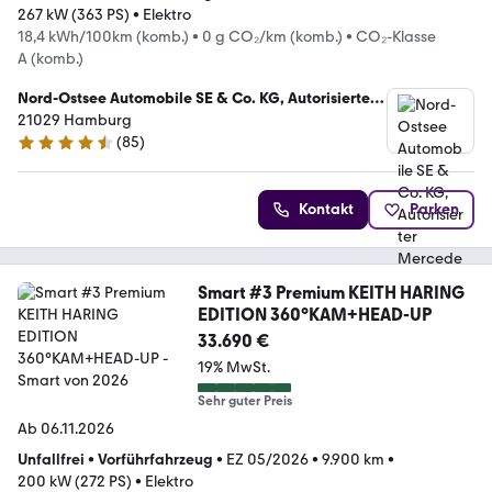
267 kW (363 PS)
•
Elektro
18,4 kWh/100km (komb.)
•
0 g CO₂/km (komb.)
•
CO₂-Klasse
A (komb.)
Nord-Ostsee Automobile SE & Co. KG, Autorisierter
Mercedes-Benz Verkauf und Service Hamburg
21029 Hamburg
(
85
)
4.7 Sterne
Kontakt
Parken
Smart #3 Premium KEITH HARING
EDITION 360°KAM+HEAD-UP
33.690 €
19% MwSt.
Sehr guter Preis
Ab 06.11.2026
Unfallfrei
•
Vorführfahrzeug
•
EZ 05/2026
•
9.900 km
•
200 kW (272 PS)
•
Elektro