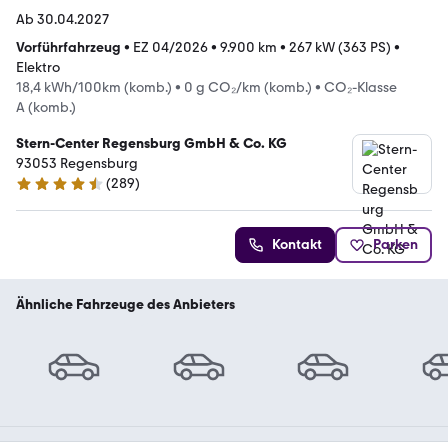
Ab 30.04.2027
Vorführfahrzeug
•
EZ 04/2026
•
9.900 km
•
267 kW (363 PS)
•
Elektro
18,4 kWh/100km (komb.)
•
0 g CO₂/km (komb.)
•
CO₂-Klasse
A (komb.)
Stern-Center Regensburg GmbH & Co. KG
93053 Regensburg
(
289
)
4.7 Sterne
Kontakt
Parken
Ähnliche Fahrzeuge des Anbieters