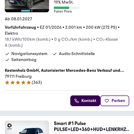
19% MwSt.
Fairer Preis
Ab 08.01.2027
Vorführfahrzeug
•
EZ 01/2026
•
2.001 km
•
200 kW (272 PS)
•
Elektro
18,1 kWh/100km (komb.)
•
0 g CO₂/km (komb.)
•
CO₂-Klasse
A (komb.)
Navigationssystem
Audio-Schnittstelle
Seitenairbag
Kestenholz GmbH, Autorisierter Mercedes-Benz Verkauf und
Service
79111 Freiburg
(
363
)
4.9 Sterne
Kontakt
Parken
Smart #1 Pulse
PULSE+LED+360+HUD+LENKRHZ+