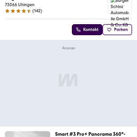
73066 Uhingen
(
142
)
4.7 Sterne
Kontakt
Parken
Smart #3 Pro+ Panorama 360°-