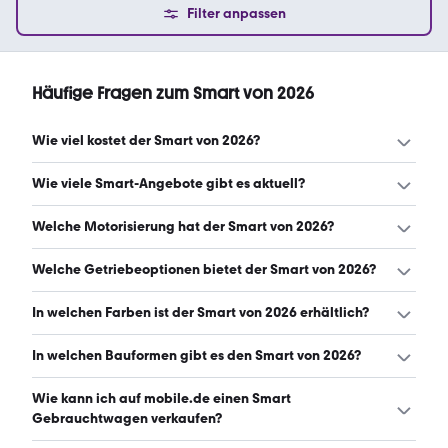
Filter anpassen
Häufige Fragen zum Smart von 2026
Wie viel kostet der Smart von 2026?
Ein guter Preis für einen Smart von 2026 liegt zwischen
Wie viele Smart-Angebote gibt es aktuell?
38.882 € und 49.880 €. (Stand: 6.8.2026)
Es gibt insgesamt 214 Smart bei mobile.de, davon 214
Welche Motorisierung hat der Smart von 2026?
Gebraucht- und 0 Neuwagen. (Stand: 6.8.2026)
Der Smart von 2026 hat Leistungen zwischen 71 und 646
Welche Getriebeoptionen bietet der Smart von 2026?
PS. (Stand: 6.8.2026)
Der Smart von 2026 ist mit automatischem und
In welchen Farben ist der Smart von 2026 erhältlich?
manuellem Getriebe erhältlich. (Stand: 6.8.2026)
Den Smart von 2026 gibt es in folgenden Farben:
In welchen Bauformen gibt es den Smart von 2026?
schwarz, weiß, silber, rot, grau, blau, orange, beige, gold,
grün und lila. Die häufigste Farbe ist schwarz. (Stand:
Den Smart von 2026 gibt es in folgenden Bauformen: SUV.
Wie kann ich auf mobile.de einen Smart
6.8.2026)
(Stand: 6.8.2026)
Gebrauchtwagen verkaufen?