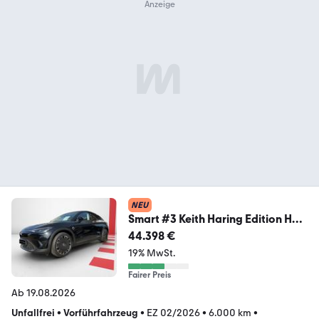
NEU
Smart #3 Keith Haring Edition HUD
19'' 360° BEATS
44.398 €
19% MwSt.
Fairer Preis
Ab 19.08.2026
Unfallfrei
•
Vorführfahrzeug
•
EZ 02/2026
•
6.000 km
•