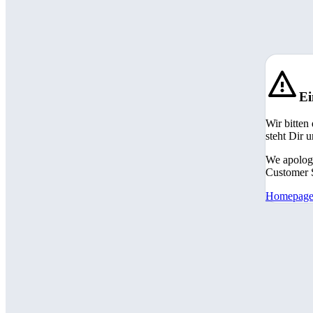
Ei
Wir bitten
steht Dir 
We apologi
Customer S
Homepag