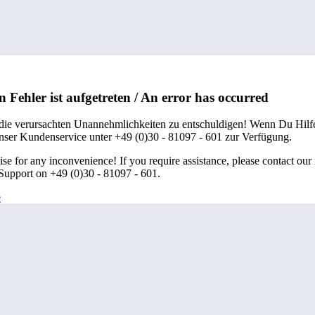
n Fehler ist aufgetreten / An error has occurred
 die verursachten Unannehmlichkeiten zu entschuldigen! Wenn Du Hilfe
unser Kundenservice unter +49 (0)30 - 81097 - 601 zur Verfügung.
se for any inconvenience! If you require assistance, please contact our
upport on +49 (0)30 - 81097 - 601.
e