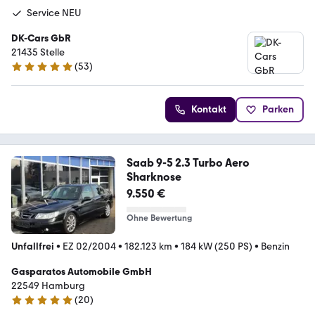
Service NEU
DK-Cars GbR
21435 Stelle
(
53
)
5 Sterne
Kontakt
Parken
Saab 9-5 2.3 Turbo Aero
Sharknose
9.550 €
Ohne Bewertung
Unfallfrei
•
EZ 02/2004
•
182.123 km
•
184 kW (250 PS)
•
Benzin
Gasparatos Automobile GmbH
22549 Hamburg
(
20
)
5 Sterne