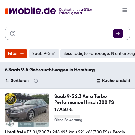
Filter
Saab 9-5
Beschädigte Fahrzeuge: Nicht anzei
6 Saab 9-5 Gebrauchtwagen in Hamburg
Sortieren
Kachelansicht
Saab 9-5 2.3 Aero Turbo
Performance Hirsch 300 PS
17.950 €
Ohne Bewertung
Unfallfrei
•
EZ 01/2007
•
246.493 km
•
221 kW (300 PS)
•
Benzin