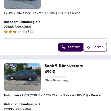
EZ 12/2006
•
274.177 km
•
110 kW (150 PS)
•
Diesel
Autodom Hamburg e.K.
22885 Barsbüttel
(
84
)
2.9 Sterne
Kontakt
Parken
Saab 9-5 Anniversary
499 €
Ohne Bewertung
Unfallfrei
•
EZ 07/2004
•
331.979 km
•
136 kW (185 PS)
•
Benzin
Autodom Hamburg e.K.
22885 Barsbüttel