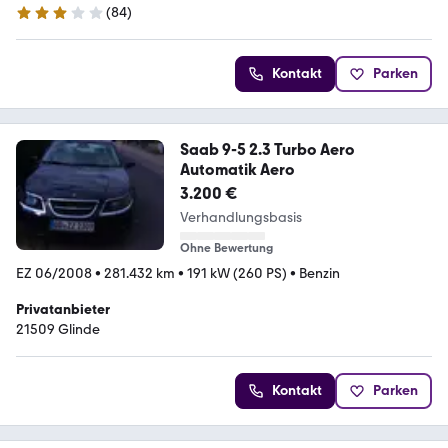
(
84
)
2.9 Sterne
Kontakt
Parken
Saab 9-5 2.3 Turbo Aero
Automatik Aero
3.200 €
Verhandlungsbasis
Ohne Bewertung
EZ 06/2008
•
281.432 km
•
191 kW (260 PS)
•
Benzin
Privatanbieter
21509 Glinde
Kontakt
Parken