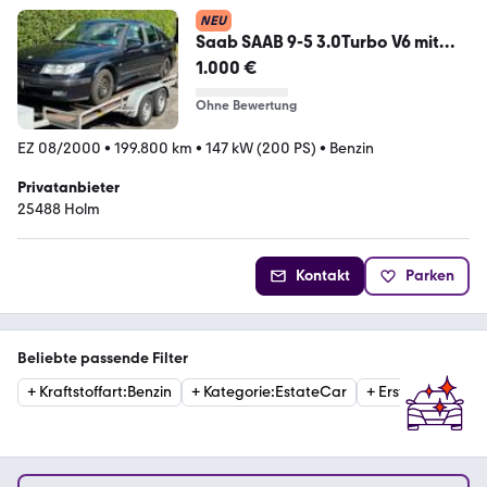
NEU
Saab SAAB 9-5 3.0Turbo V6 mit
LPG Anlage
1.000 €
Ohne Bewertung
EZ 08/2000
•
199.800 km
•
147 kW (200 PS)
•
Benzin
Privatanbieter
25488 Holm
Kontakt
Parken
Beliebte passende Filter
+
Kraftstoffart
:
Benzin
+
Kategorie
:
EstateCar
+
Erstzulassung
:
2