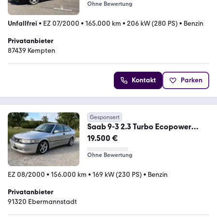
Ohne Bewertung
Unfallfrei
•
EZ 07/2000
•
165.000 km
•
206 kW (280 PS)
•
Benzin
Privatanbieter
87439 Kempten
Kontakt
Parken
Gesponsert
Saab 9-3 2.3 Turbo Ecopower
Viggen Coupé Viggen
19.500 €
Ohne Bewertung
EZ 08/2000
•
156.000 km
•
169 kW (230 PS)
•
Benzin
Privatanbieter
91320 Ebermannstadt