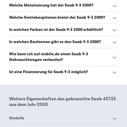
Es gibt insgesamt 44 Saab 9-3 bei mobile.de, davon 44
Welche Motorisierung hat der Saab 9-3 2000?
Gebraucht- und 0 Neuwagen. (Stand: 9.8.2026)
Der Saab 9-3 2000 hat Leistungen zwischen 131 und 230
Welche Getriebeoptionen bietet der Saab 9-3 2000?
PS. (Stand: 9.8.2026)
Der Saab 9-3 2000 ist mit manuellem und
In welchen Farben ist der Saab 9-3 2000 erhältlich?
automatischem Getriebe erhältlich. (Stand: 9.8.2026)
Den Saab 9-3 2000 gibt es in folgenden Farben: schwarz,
In welchen Bauformen gibt es den Saab 9-3 2000?
silber und blau. Die häufigste Farbe ist schwarz. (Stand:
9.8.2026)
Den Saab 9-3 2000 gibt es in folgenden Bauformen:
Wie kann ich auf mobile.de einen Saab 9-3
Cabrio. (Stand: 9.8.2026)
Gebrauchtwagen verkaufen?
Alle Informationen zum Verkauf an mobile.de-
Ist eine Finanzierung für Saab 9-3 möglich?
Ankaufstationen oder per Inserat auf mobile.de gibt es
auf unserer
Auto verkaufen
Seite.
Ja, ein Großteil der Angebote auf mobile.de kann
entweder über den Händler oder einen Autokredit
finanziert werden. Die ungefähre Rate kann auf der
Weitere Eigenschaften des
gebrauchte Saab 45725
jeweiligen Angebotsseite berechnet werden.
aus dem Jahr 2000
Modelle