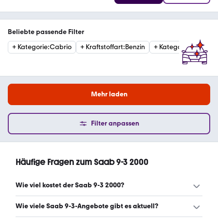
Beliebte passende Filter
+
Kategorie
:
Cabrio
+
Kraftstoffart
:
Benzin
+
Kategorie
:
EstateC
Mehr laden
Filter anpassen
Häufige Fragen zum Saab 9-3 2000
Wie viel kostet der Saab 9-3 2000?
Ein guter Preis für einen Saab 9-3 2000 liegt zwischen
Wie viele Saab 9-3-Angebote gibt es aktuell?
2.072 € und 6.599 €. (Stand: 9.8.2026)