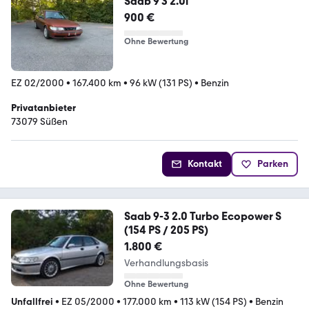
Saab 9 3 2.0i
900 €
Ohne Bewertung
EZ 02/2000
•
167.400 km
•
96 kW (131 PS)
•
Benzin
Privatanbieter
73079 Süßen
Kontakt
Parken
Saab 9-3 2.0 Turbo Ecopower S
(154 PS / 205 PS)
1.800 €
Verhandlungsbasis
Ohne Bewertung
Unfallfrei
•
EZ 05/2000
•
177.000 km
•
113 kW (154 PS)
•
Benzin