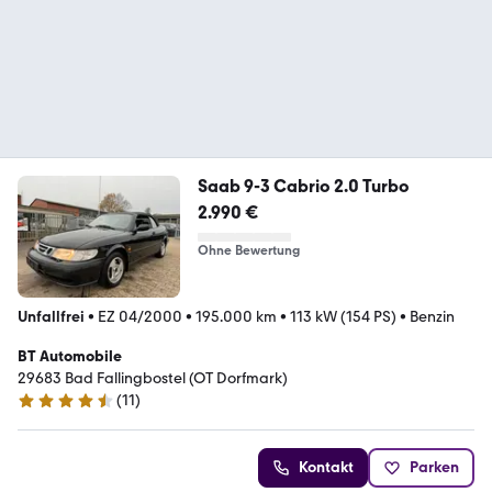
Saab 9-3 Cabrio 2.0 Turbo
2.990 €
Ohne Bewertung
Unfallfrei
•
EZ 04/2000
•
195.000 km
•
113 kW (154 PS)
•
Benzin
BT Automobile
29683 Bad Fallingbostel (OT Dorfmark)
(
11
)
4.5 Sterne
Kontakt
Parken