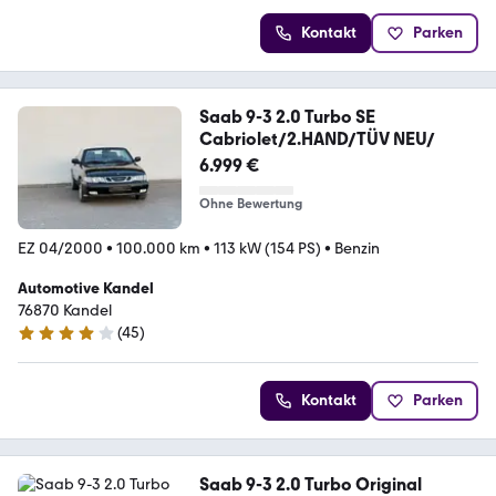
Kontakt
Parken
Saab 9-3 2.0 Turbo SE
Cabriolet/2.HAND/TÜV NEU/
6.999 €
Ohne Bewertung
EZ 04/2000
•
100.000 km
•
113 kW (154 PS)
•
Benzin
Automotive Kandel
76870 Kandel
(
45
)
4.1 Sterne
Kontakt
Parken
Saab 9-3 2.0 Turbo Original