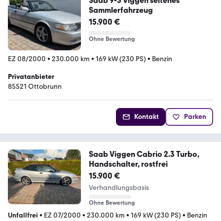
Saab 9-3 Viggen seltenes
Sammlerfahrzeug
15.900 €
Ohne Bewertung
EZ 08/2000
•
230.000 km
•
169 kW (230 PS)
•
Benzin
Privatanbieter
85521 Ottobrunn
Kontakt
Parken
Saab Viggen Cabrio 2.3 Turbo,
Handschalter, rostfrei
15.900 €
Verhandlungsbasis
Ohne Bewertung
Unfallfrei
•
EZ 07/2000
•
230.000 km
•
169 kW (230 PS)
•
Benzin