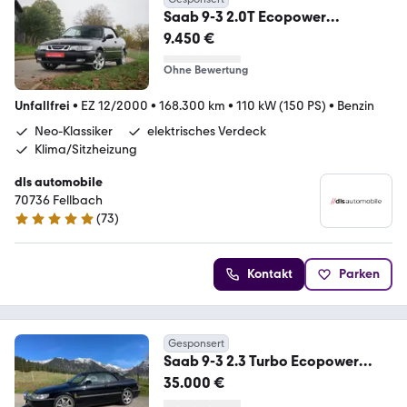
Saab 9-3 2.0T Ecopower
Cabriolet
9.450 €
Ohne Bewertung
Unfallfrei
•
EZ 12/2000
•
168.300 km
•
110 kW (150 PS)
•
Benzin
Neo-Klassiker
elektrisches Verdeck
Klima/Sitzheizung
dls automobile
70736 Fellbach
(
73
)
5 Sterne
Kontakt
Parken
Gesponsert
Saab 9-3 2.3 Turbo Ecopower
Viggen Cabriolet Viggen
35.000 €