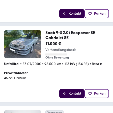
4.6 Sterne
Kontakt
Parken
Saab 9-3 2.0t Ecopower SE
Cabriolet SE
11.000 €
Verhandlungsbasis
Ohne Bewertung
Unfallfrei
•
EZ 07/2000
•
98.500 km
•
113 kW (154 PS)
•
Benzin
Privatanbieter
45721 Haltern
Kontakt
Parken
Gesponsert