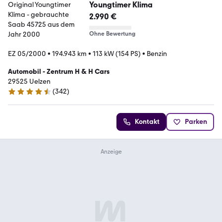
Youngtimer Klima
2.990 €
Ohne Bewertung
EZ 05/2000
•
194.943 km
•
113 kW (154 PS)
•
Benzin
Automobil - Zentrum H & H Cars
29525 Uelzen
(
342
)
4.7 Sterne
Kontakt
Parken