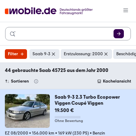
Filter
Saab 9-3
Erstzulassung: 2000
Beschädig
44 gebrauchte Saab 45725 aus dem Jahr 2000
Sortieren
Kachelansicht
Saab 9-3 2.3 Turbo Ecopower
Viggen Coupé Viggen
19.500 €
Ohne Bewertung
EZ 08/2000
•
156.000 km
•
169 kW (230 PS)
•
Benzin