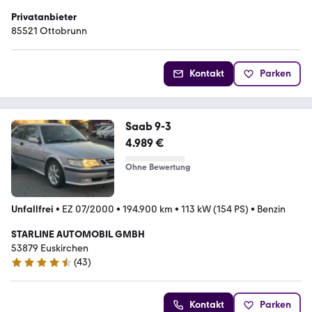
Privatanbieter
85521 Ottobrunn
Kontakt
Parken
Saab 9-3
4.989 €
Ohne Bewertung
Unfallfrei
•
EZ 07/2000
•
194.900 km
•
113 kW (154 PS)
•
Benzin
STARLINE AUTOMOBIL GMBH
53879 Euskirchen
(
43
)
4.7 Sterne
Kontakt
Parken