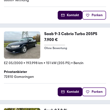
88069 Tettnang
Kontakt
Parken
Saab 9-3 Cabrio Turbo 205PS
7.900 €
Ohne Bewertung
EZ 05/2000
•
193.998 km
•
151 kW (205 PS)
•
Benzin
Privatanbieter
72810 Gomaringen
Kontakt
Parken