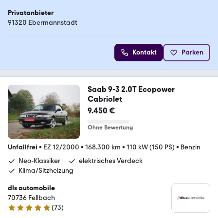
Privatanbieter
91320 Ebermannstadt
Kontakt
Parken
Saab 9-3 2.0T Ecopower
Cabriolet
9.450 €
Ohne Bewertung
Unfallfrei
•
EZ 12/2000
•
168.300 km
•
110 kW (150 PS)
•
Benzin
Neo-Klassiker
elektrisches Verdeck
Klima/Sitzheizung
dls automobile
70736 Fellbach
(
73
)
5 Sterne