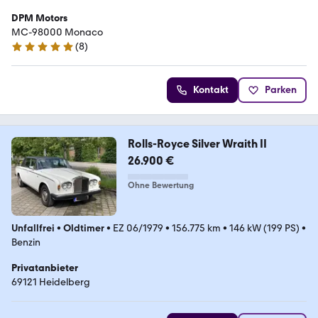
DPM Motors
MC-98000 Monaco
(
8
)
5 Sterne
Kontakt
Parken
Rolls-Royce Silver Wraith II
26.900 €
Ohne Bewertung
Unfallfrei
•
Oldtimer
•
EZ 06/1979
•
156.775 km
•
146 kW (199 PS)
•
Benzin
Privatanbieter
69121 Heidelberg