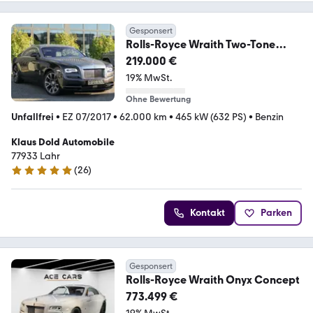
Gesponsert
Rolls-Royce Wraith Two-Tone
Starlight Headliner 21"
219.000 €
19% MwSt.
Ohne Bewertung
Unfallfrei
•
EZ 07/2017
•
62.000 km
•
465 kW (632 PS)
•
Benzin
Klaus Dold Automobile
77933 Lahr
(
26
)
5 Sterne
Kontakt
Parken
Gesponsert
Rolls-Royce Wraith Onyx Concept
773.499 €