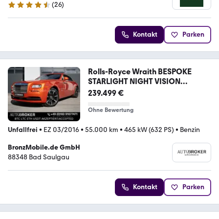
(
26
)
4.7 Sterne
Kontakt
Parken
Rolls-Royce Wraith BESPOKE
STARLIGHT NIGHT VISION
TOPZUSTAND
239.499 €
Ohne Bewertung
Unfallfrei
•
EZ 03/2016
•
55.000 km
•
465 kW (632 PS)
•
Benzin
BronzMobile.de GmbH
88348 Bad Saulgau
Kontakt
Parken