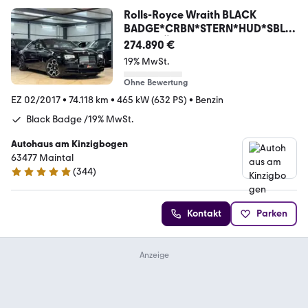
Rolls-Royce Wraith BLACK
BADGE*CRBN*STERN*HUD*SBLF*
ELEKT TÜR
274.890 €
19% MwSt.
Ohne Bewertung
EZ 02/2017
•
74.118 km
•
465 kW (632 PS)
•
Benzin
Black Badge /19% MwSt.
Autohaus am Kinzigbogen
63477 Maintal
(
344
)
4.8 Sterne
Kontakt
Parken