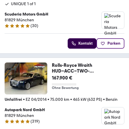
UNIQUE 1 of 1
Scuderia Motors GmbH
81829 München
(
30
)
5 Sterne
Kontakt
Parken
Rolls-Royce Wraith
HUD~ACC~TWO-
TONE~BELÜFTUNG~STERNEHIM
167.900 €
MEL
Ohne Bewertung
Unfallfrei
•
EZ 04/2014
•
75.000 km
•
465 kW (632 PS)
•
Benzin
Autopark Nord GmbH
81829 München
(
319
)
4.9 Sterne