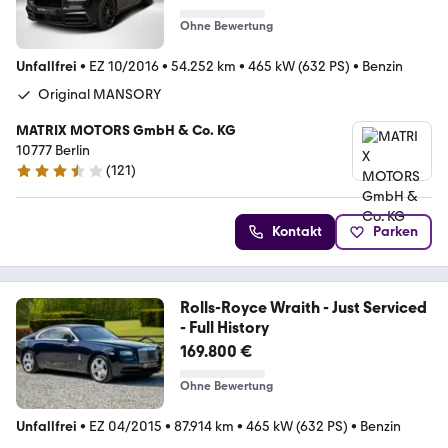
Ohne Bewertung
Unfallfrei
•
EZ 10/2016
•
54.252 km
•
465 kW (632 PS)
•
Benzin
Original MANSORY
MATRIX MOTORS GmbH & Co. KG
10777 Berlin
(
121
)
3.3 Sterne
Kontakt
Parken
Rolls-Royce Wraith - Just Serviced
- Full History
169.800 €
Ohne Bewertung
Unfallfrei
•
EZ 04/2015
•
87.914 km
•
465 kW (632 PS)
•
Benzin