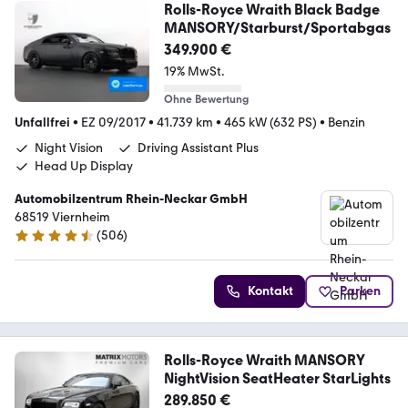
Rolls-Royce Wraith Black Badge
MANSORY/Starburst/Sportabgas
349.900 €
19% MwSt.
Ohne Bewertung
Unfallfrei
•
EZ 09/2017
•
41.739 km
•
465 kW (632 PS)
•
Benzin
Night Vision
Driving Assistant Plus
Head Up Display
Automobilzentrum Rhein-Neckar GmbH
68519 Viernheim
(
506
)
4.5 Sterne
Kontakt
Parken
Rolls-Royce Wraith MANSORY
NightVision SeatHeater StarLights
289.850 €