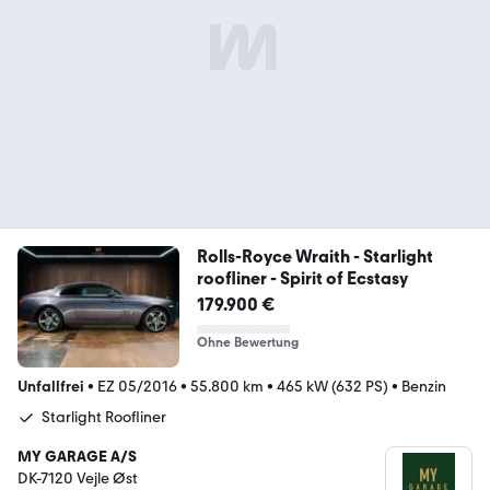
Rolls-Royce Wraith - Starlight
roofliner - Spirit of Ecstasy
179.900 €
Ohne Bewertung
Unfallfrei
•
EZ 05/2016
•
55.800 km
•
465 kW (632 PS)
•
Benzin
Starlight Roofliner
MY GARAGE A/S
DK-7120 Vejle Øst