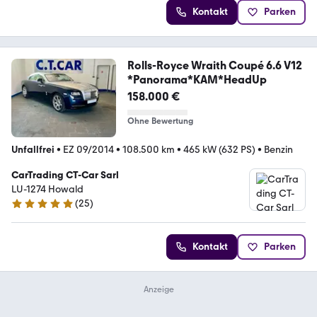
Kontakt
Parken
Rolls-Royce Wraith Coupé 6.6 V12
*Panorama*KAM*HeadUp
158.000 €
Ohne Bewertung
Unfallfrei
•
EZ 09/2014
•
108.500 km
•
465 kW (632 PS)
•
Benzin
CarTrading CT-Car Sarl
LU-1274 Howald
(
25
)
5 Sterne
Kontakt
Parken