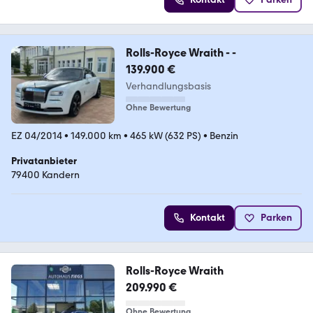
Rolls-Royce Wraith - -
139.900 €
Verhandlungsbasis
Ohne Bewertung
EZ 04/2014
•
149.000 km
•
465 kW (632 PS)
•
Benzin
Privatanbieter
79400 Kandern
Kontakt
Parken
Rolls-Royce Wraith
209.990 €
Ohne Bewertung