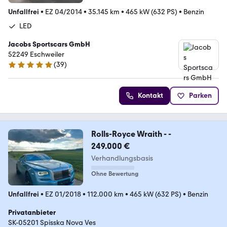
Unfallfrei
•
EZ 04/2014
•
35.145 km
•
465 kW (632 PS)
•
Benzin
LED
Jacobs Sportscars GmbH
52249 Eschweiler
(
39
)
4.8 Sterne
Kontakt
Parken
Rolls-Royce Wraith - -
249.000 €
Verhandlungsbasis
Ohne Bewertung
Unfallfrei
•
EZ 01/2018
•
112.000 km
•
465 kW (632 PS)
•
Benzin
Privatanbieter
SK-05201 Spisska Nova Ves