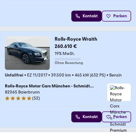
Kontakt
Parken
Rolls-Royce Wraith
260.610 €
19% MwSt.
Ohne Bewertung
Unfallfrei
•
EZ 11/2017
•
39.500 km
•
465 kW (632 PS)
•
Benzin
Rolls-Royce Motor Cars München - Schmidt
Premium Cars GmbH
82065 Baierbrunn
(
52
)
5 Sterne
Kontakt
Parken