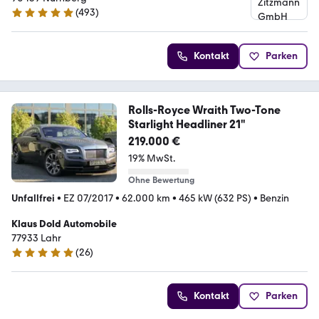
(
493
)
4.9 Sterne
Kontakt
Parken
Rolls-Royce Wraith Two-Tone
Starlight Headliner 21"
219.000 €
19% MwSt.
Ohne Bewertung
Unfallfrei
•
EZ 07/2017
•
62.000 km
•
465 kW (632 PS)
•
Benzin
Klaus Dold Automobile
77933 Lahr
(
26
)
5 Sterne
Kontakt
Parken