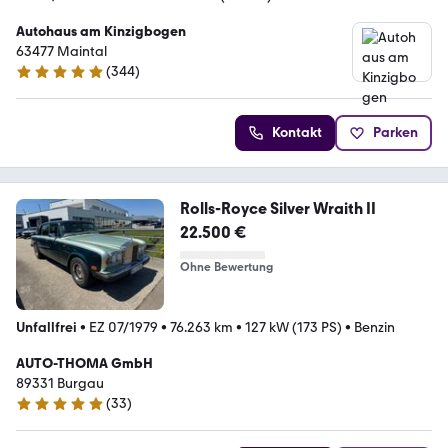
Autohaus am Kinzigbogen
63477 Maintal
(
344
)
4.8 Sterne
Kontakt
Parken
Rolls-Royce Silver Wraith II
22.500 €
Ohne Bewertung
Unfallfrei
•
EZ 07/1979
•
76.263 km
•
127 kW (173 PS)
•
Benzin
AUTO-THOMA GmbH
89331 Burgau
(
33
)
5 Sterne