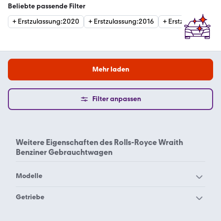
Beliebte passende Filter
+
Erstzulassung
:
2020
+
Erstzulassung
:
2016
+
Erstzulassung
:
20
Mehr laden
Filter anpassen
Weitere Eigenschaften des
Rolls-Royce Wraith
Benziner Gebrauchtwagen
Modelle
Rolls-Royce Corniche
Rolls-Royce Cullinan
Getriebe
Rolls-Royce Dawn
Rolls-Royce Ghost
Rolls-Royce Wraith Benzin