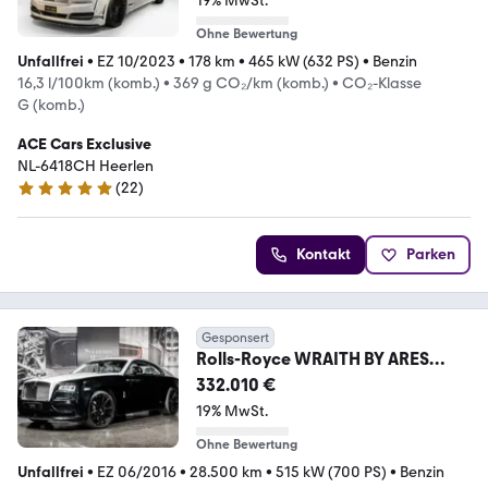
19% MwSt.
Ohne Bewertung
Unfallfrei
•
EZ 10/2023
•
178 km
•
465 kW (632 PS)
•
Benzin
16,3 l/100km (komb.)
•
369 g CO₂/km (komb.)
•
CO₂-Klasse
G (komb.)
ACE Cars Exclusive
NL-6418CH Heerlen
(
22
)
5 Sterne
Kontakt
Parken
Gesponsert
Rolls-Royce WRAITH BY ARES
DESIGN | 1 OF 1 | UNIQUE |
332.010 €
CARBON
19% MwSt.
Ohne Bewertung
Unfallfrei
•
EZ 06/2016
•
28.500 km
•
515 kW (700 PS)
•
Benzin