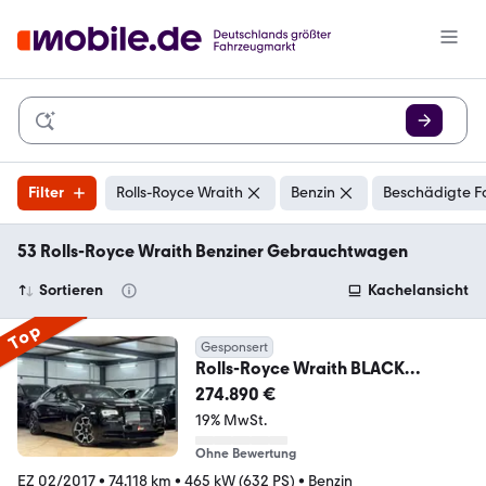
Filter
Rolls-Royce Wraith
Benzin
Beschädigte F
53 Rolls-Royce Wraith Benziner Gebrauchtwagen
Sortieren
Kachelansicht
Top
Gesponsert
Rolls-Royce Wraith BLACK
BADGE*CRBN*STERN*HUD*SBLF*
274.890 €
ELEKT TÜR
19% MwSt.
Ohne Bewertung
EZ 02/2017
•
74.118 km
•
465 kW (632 PS)
•
Benzin