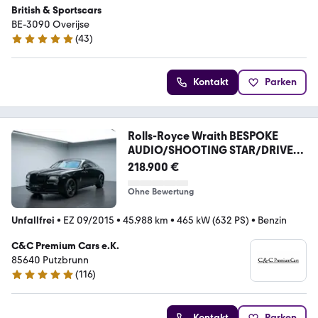
British & Sportscars
BE-3090 Overijse
(
43
)
5 Sterne
Kontakt
Parken
Rolls-Royce Wraith BESPOKE
AUDIO/SHOOTING STAR/DRIVER
ASSI 3
218.900 €
Ohne Bewertung
Unfallfrei
•
EZ 09/2015
•
45.988 km
•
465 kW (632 PS)
•
Benzin
C&C Premium Cars e.K.
85640 Putzbrunn
(
116
)
4.9 Sterne
Kontakt
Parken