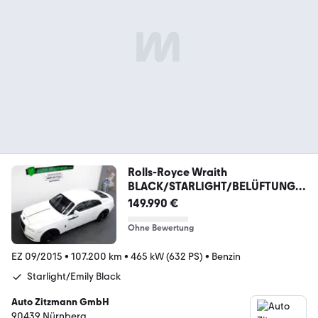
Rolls-Royce Wraith
BLACK/STARLIGHT/BELÜFTUNG/T
OP-VIEW KAMERA
149.990 €
Ohne Bewertung
EZ 09/2015
•
107.200 km
•
465 kW (632 PS)
•
Benzin
Starlight/Emily Black
Auto Zitzmann GmbH
90439 Nürnberg