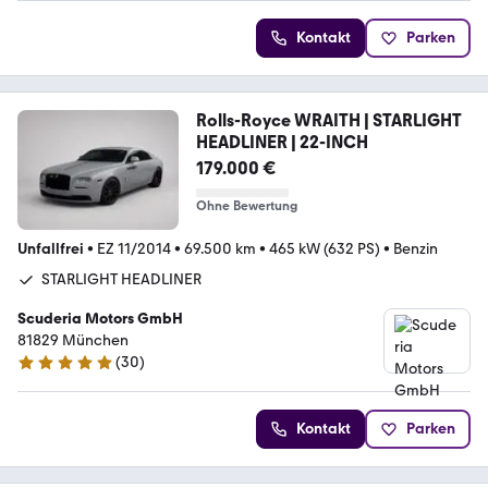
Kontakt
Parken
Rolls-Royce WRAITH | STARLIGHT
HEADLINER | 22-INCH
179.000 €
Ohne Bewertung
Unfallfrei
•
EZ 11/2014
•
69.500 km
•
465 kW (632 PS)
•
Benzin
STARLIGHT HEADLINER
Scuderia Motors GmbH
81829 München
(
30
)
5 Sterne
Kontakt
Parken