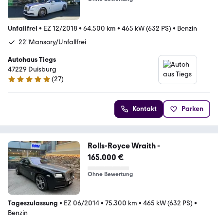
Unfallfrei
•
EZ 12/2018
•
64.500 km
•
465 kW (632 PS)
•
Benzin
22"Mansory/Unfallfrei
Autohaus Tiegs
47229 Duisburg
(
27
)
5 Sterne
Kontakt
Parken
Rolls-Royce Wraith -
165.000 €
Ohne Bewertung
Tageszulassung
•
EZ 06/2014
•
75.300 km
•
465 kW (632 PS)
•
Benzin