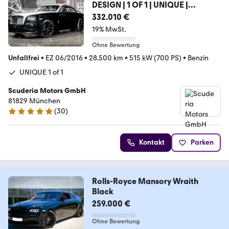
DESIGN | 1 OF 1 | UNIQUE |
CARBON
332.010 €
19% MwSt.
Ohne Bewertung
Unfallfrei
•
EZ 06/2016
•
28.500 km
•
515 kW (700 PS)
•
Benzin
UNIQUE 1 of 1
Scuderia Motors GmbH
81829 München
(
30
)
5 Sterne
Kontakt
Parken
Rolls-Royce Mansory Wraith
Black
259.000 €
Ohne Bewertung