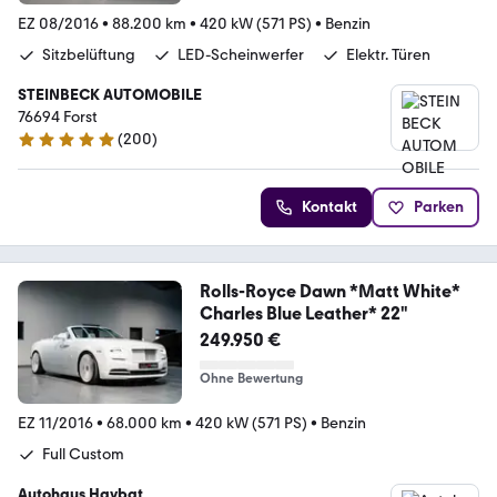
EZ 08/2016
•
88.200 km
•
420 kW (571 PS)
•
Benzin
Sitzbelüftung
LED-Scheinwerfer
Elektr. Türen
STEINBECK AUTOMOBILE
76694 Forst
(
200
)
4.8 Sterne
Kontakt
Parken
Rolls-Royce Dawn *Matt White*
Charles Blue Leather* 22"
249.950 €
Ohne Bewertung
EZ 11/2016
•
68.000 km
•
420 kW (571 PS)
•
Benzin
Full Custom
Autohaus Haybat