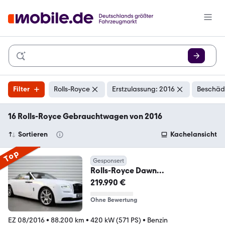
Filter
Rolls-Royce
Erstzulassung: 2016
Beschädi
16 Rolls-Royce Gebrauchtwagen von 2016
Sortieren
Kachelansicht
Top
Gesponsert
Rolls-Royce Dawn
Roadster+V12+Sitzlüftung+Kamer
219.990 €
a+LED
Ohne Bewertung
EZ 08/2016
•
88.200 km
•
420 kW (571 PS)
•
Benzin