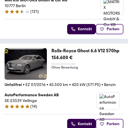
MATRIX MOTORS GmbH & Co. KG
10777 Berlin
(
121
)
3.3 Sterne
Kontakt
Parken
Rolls-Royce Ghost 6.6 V12 570hp
154.600 €
Ohne Bewertung
Unfallfrei
•
EZ 07/2016
•
45.500 km
•
420 kW (571 PS)
•
Benzin
AutoPerformance Sweden AB
SE-23539 Vellinge
(
14
)
4.8 Sterne
Kontakt
Parken