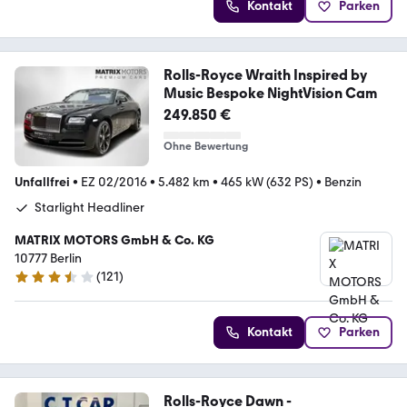
Kontakt
Parken
Rolls-Royce Wraith Inspired by
Music Bespoke NightVision Cam
249.850 €
Ohne Bewertung
Unfallfrei
•
EZ 02/2016
•
5.482 km
•
465 kW (632 PS)
•
Benzin
Starlight Headliner
MATRIX MOTORS GmbH & Co. KG
10777 Berlin
(
121
)
3.3 Sterne
Kontakt
Parken
Rolls-Royce Dawn -