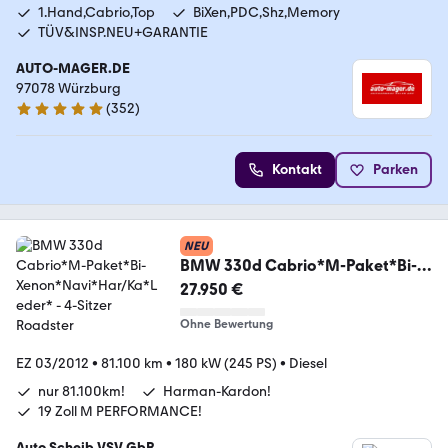
1.Hand,Cabrio,Top
BiXen,PDC,Shz,Memory
TÜV&INSP.NEU+GARANTIE
AUTO-MAGER.DE
97078 Würzburg
(
352
)
5 Sterne
Kontakt
Parken
NEU
BMW 330d Cabrio*M-Paket*Bi-
Xenon*Navi*Har/Ka*Leder*
27.950 €
Ohne Bewertung
EZ 03/2012
•
81.100 km
•
180 kW (245 PS)
•
Diesel
nur 81.100km!
Harman-Kardon!
19 Zoll M PERFORMANCE!
Auto Scheib VSV GbR