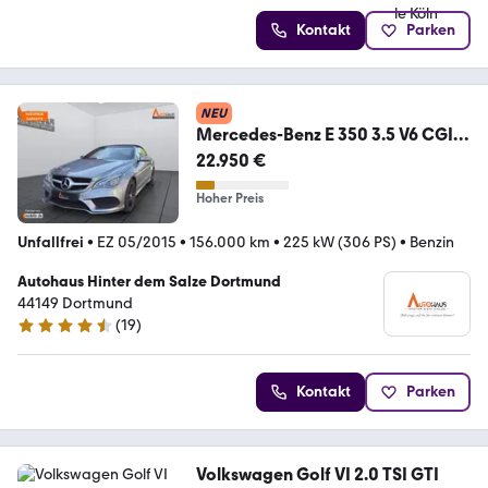
Kontakt
Parken
NEU
Mercedes-Benz E 350 3.5 V6 CGI
KAT
22.950 €
Hoher Preis
Unfallfrei
•
EZ 05/2015
•
156.000 km
•
225 kW (306 PS)
•
Benzin
Autohaus Hinter dem Salze Dortmund
44149 Dortmund
(
19
)
4.4 Sterne
Kontakt
Parken
Volkswagen Golf VI 2.0 TSI GTI