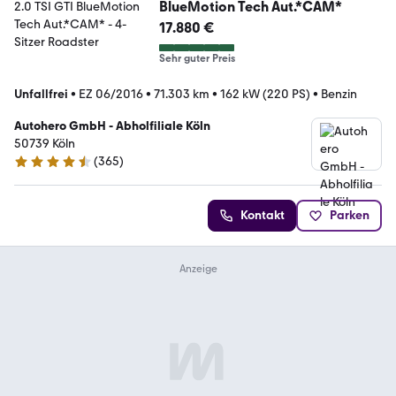
BlueMotion Tech Aut.*CAM*
17.880 €
Sehr guter Preis
Unfallfrei
•
EZ 06/2016
•
71.303 km
•
162 kW (220 PS)
•
Benzin
Autohero GmbH - Abholfiliale Köln
50739 Köln
(
365
)
4.6 Sterne
Kontakt
Parken