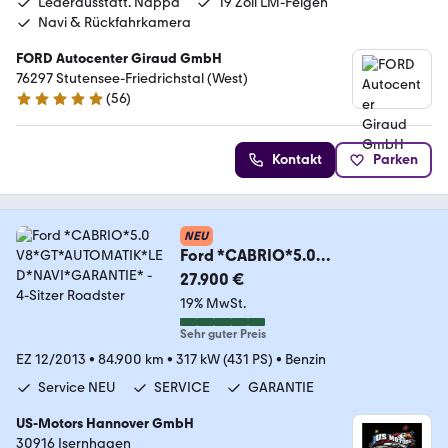
Lederausstatt. Nappa
19 Zoll LM-Felgen
Navi & Rückfahrkamera
FORD Autocenter Giraud GmbH
76297 Stutensee-Friedrichstal (West)
(
56
)
5 Sterne
Kontakt
Parken
NEU
Ford *CABRIO*5.0
V8*GT*AUTOMATIK*LED*NAVI*G
27.900 €
ARANTIE*
19% MwSt.
Sehr guter Preis
EZ 12/2013
•
84.900 km
•
317 kW (431 PS)
•
Benzin
Service NEU
SERVICE
GARANTIE
US-Motors Hannover GmbH
30916 Isernhagen