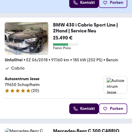
Kontakt
Parken
BMW 430 i Cabrio Sport Line |
2Hand | Service Neu
25.490 €
Fairer Preis
Unfallfrei
•
EZ 06/2018
•
97.160 km
•
185 kW (252 PS)
•
Benzin
Cabrio
Autozentrum Jesse
79650 Schopfheim
(
20
)
5 Sterne
Kontakt
Parken
Mercedes-Benz C 300 CABRIO