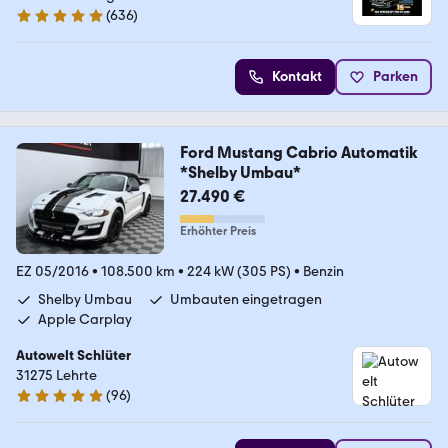
(
636
)
4.8 Sterne
Kontakt
Parken
Ford Mustang Cabrio Automatik
*Shelby Umbau*
27.490 €
Erhöhter Preis
EZ 05/2016
•
108.500 km
•
224 kW (305 PS)
•
Benzin
Shelby Umbau
Umbauten eingetragen
Apple Carplay
Autowelt Schlüter
31275 Lehrte
(
96
)
4.9 Sterne