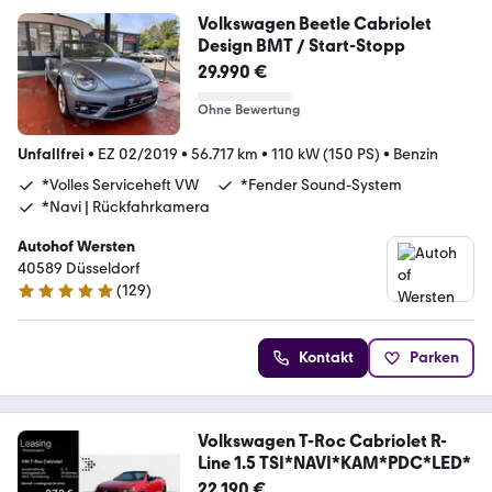
Volkswagen Beetle Cabriolet
Design BMT / Start-Stopp
29.990 €
Ohne Bewertung
Unfallfrei
•
EZ 02/2019
•
56.717 km
•
110 kW (150 PS)
•
Benzin
*Volles Serviceheft VW
*Fender Sound-System
*Navi | Rückfahrkamera
Autohof Wersten
40589 Düsseldorf
(
129
)
5 Sterne
Kontakt
Parken
Volkswagen T-Roc Cabriolet R-
Line 1.5 TSI*NAVI*KAM*PDC*LED*
22.190 €