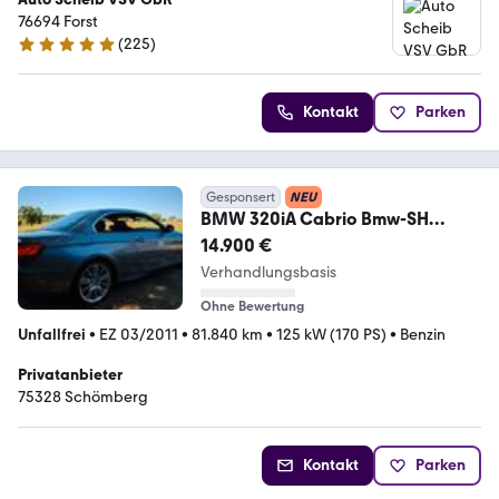
76694 Forst
(
225
)
5 Sterne
Kontakt
Parken
Gesponsert
NEU
BMW 320iA Cabrio Bmw-SH
2.Hand 18'M Traumzustand
14.900 €
Verhandlungsbasis
Ohne Bewertung
Unfallfrei
•
EZ 03/2011
•
81.840 km
•
125 kW (170 PS)
•
Benzin
Privatanbieter
75328 Schömberg
Kontakt
Parken