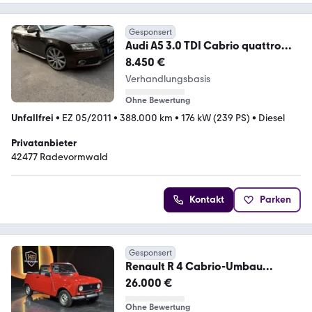
Gesponsert
Audi A5 3.0 TDI Cabrio quattro
Langstreckenwagen
8.450 €
Verhandlungsbasis
Ohne Bewertung
Unfallfrei
•
EZ 05/2011
•
388.000 km
•
176 kW (239 PS)
•
Diesel
Privatanbieter
42477 Radevormwald
Kontakt
Parken
Gesponsert
Renault R 4 Cabrio-Umbau
Einzelstück
26.000 €
Ohne Bewertung