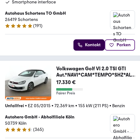
Smartphone interface
Autohaus Schortens TO GmbH
26419 Schortens
(
191
)
5 Sterne
Kontakt
Parken
Volkswagen Golf VI 2.0 TSI GTI
Aut.*NAVI*CAM*TEMPO*SHZ*ALU
*
17.330 €
Fairer Preis
Unfallfrei
•
EZ 05/2015
•
72.369 km
•
155 kW (211 PS)
•
Benzin
Autohero GmbH - Abholfiliale Köln
50739 Köln
(
365
)
4.6 Sterne