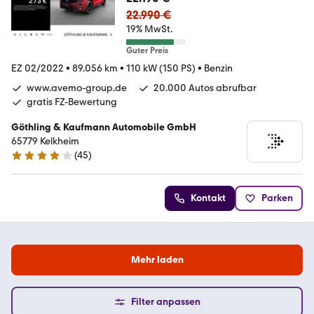
22.990 €
19% MwSt.
Guter Preis
EZ 02/2022
•
89.056 km
•
110 kW (150 PS)
•
Benzin
www.avemo-group.de
20.000 Autos abrufbar
gratis FZ-Bewertung
Göthling & Kaufmann Automobile GmbH
65779 Kelkheim
(
45
)
4.1 Sterne
Kontakt
Parken
Mehr laden
Filter anpassen