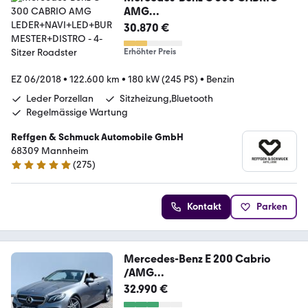
AMG
LEDER+NAVI+LED+BURMESTER+
30.870 €
DISTRO
Erhöhter Preis
EZ 06/2018
•
122.600 km
•
180 kW (245 PS)
•
Benzin
Leder Porzellan
Sitzheizung,Bluetooth
Regelmässige Wartung
Reffgen & Schmuck Automobile GmbH
68309 Mannheim
(
275
)
4.8 Sterne
Kontakt
Parken
Mercedes-Benz E 200 Cabrio
/AMG
LINE/NAVI/LED/CAM/GARANTIE/
32.990 €