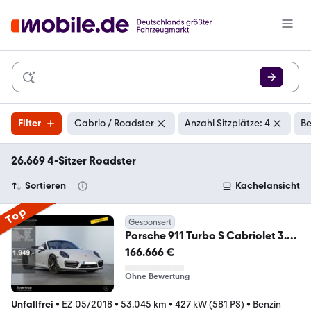
Filter
Cabrio / Roadster
Anzahl Sitzplätze: 4
Be
26.669 4-Sitzer Roadster
Sortieren
Kachelansicht
Top
Gesponsert
Porsche 911 Turbo S Cabriolet 3.8
BURM MEMO AIRMATIC PDC
166.666 €
Ohne Bewertung
Unfallfrei
•
EZ 05/2018
•
53.045 km
•
427 kW (581 PS)
•
Benzin