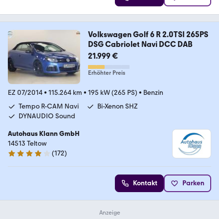
Volkswagen Golf 6 R 2.0TSI 265PS
DSG Cabriolet Navi DCC DAB
21.999 €
Erhöhter Preis
EZ 07/2014
•
115.264 km
•
195 kW (265 PS)
•
Benzin
Tempo R-CAM Navi
Bi-Xenon SHZ
DYNAUDIO Sound
Autohaus Klann GmbH
14513 Teltow
(
172
)
4 Sterne
Kontakt
Parken