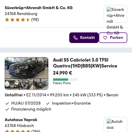
Süverkrüp+Ahrendt GmbH & Co. KG
24768 Rendsburg
(
98
)
4.7 Sterne
Kontakt
Parken
Audi S5 Cabriolet 3.0 TFSI
Quattro|1HD|BBS|KW|Service
24.990 €
Fairer Preis
Unfallfrei
•
EZ 11/2014
•
99.205 km
•
245 kW (333 PS)
•
Benzin
HU/AU 07/2028
Inspektion+Garantie
Finanzierung möglich
Autohaus Yaprak
63768 Hösbach
(
196
)