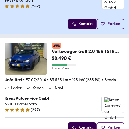
99817 Eisenach
(
242
)
4.9 Sterne
Kontakt
Parken
NEU
Volkswagen Golf 2.0 16V TSI R
Cabrio
20.490 €
KLIMA+PDC+NAVI+SHZ+ALU
Fairer Preis
Unfallfrei
•
EZ 07/2014
•
83.525 km
•
195 kW (265 PS)
•
Benzin
Leder
Xenon
Navi
Krenz Autoservice GmbH
33100 Paderborn
(
297
)
4.8 Sterne
Kontakt
Parken