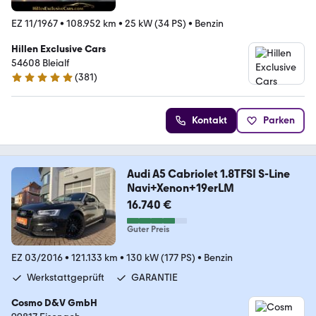
EZ 11/1967
•
108.952 km
•
25 kW (34 PS)
•
Benzin
Hillen Exclusive Cars
54608 Bleialf
(
381
)
5 Sterne
Kontakt
Parken
Audi A5 Cabriolet 1.8TFSI S-Line
Navi+Xenon+19erLM
16.740 €
Guter Preis
EZ 03/2016
•
121.133 km
•
130 kW (177 PS)
•
Benzin
Werkstattgeprüft
GARANTIE
Cosmo D&V GmbH