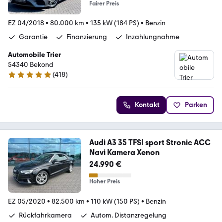
Fairer Preis
EZ 04/2018
•
80.000 km
•
135 kW (184 PS)
•
Benzin
Garantie
Finanzierung
Inzahlungnahme
Automobile Trier
54340 Bekond
(
418
)
4.9 Sterne
Kontakt
Parken
Audi A3 35 TFSI sport Stronic ACC
Navi Kamera Xenon
24.990 €
Hoher Preis
EZ 05/2020
•
82.500 km
•
110 kW (150 PS)
•
Benzin
Rückfahrkamera
Autom. Distanzregelung