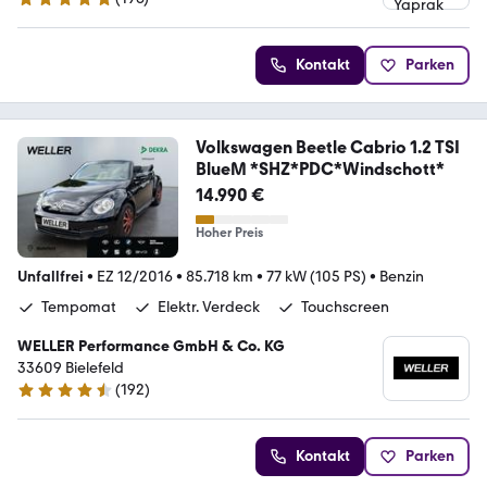
4.8 Sterne
Kontakt
Parken
Volkswagen Beetle Cabrio 1.2 TSI
BlueM *SHZ*PDC*Windschott*
14.990 €
Hoher Preis
Unfallfrei
•
EZ 12/2016
•
85.718 km
•
77 kW (105 PS)
•
Benzin
Tempomat
Elektr. Verdeck
Touchscreen
WELLER Performance GmbH & Co. KG
33609 Bielefeld
(
192
)
4.4 Sterne
Kontakt
Parken