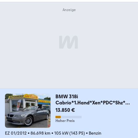
BMW 318i
Cabrio*1.Hand*Xen*PDC*Shz*Me
mo*TOP*GARANTIE
13.850 €
Hoher Preis
EZ 01/2012
•
86.698 km
•
105 kW (143 PS)
•
Benzin