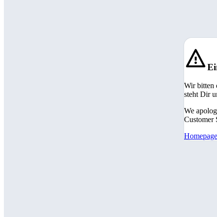
Ei
Wir bitten
steht Dir 
We apologi
Customer S
Homepag