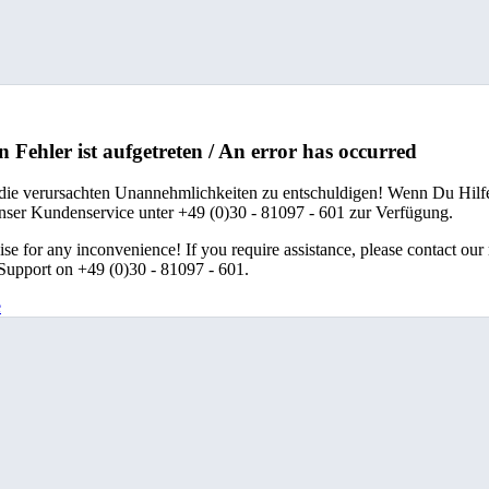
n Fehler ist aufgetreten / An error has occurred
 die verursachten Unannehmlichkeiten zu entschuldigen! Wenn Du Hilfe
unser Kundenservice unter +49 (0)30 - 81097 - 601 zur Verfügung.
se for any inconvenience! If you require assistance, please contact our
upport on +49 (0)30 - 81097 - 601.
e