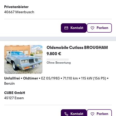
Privatanbieter
40667 Meerbusch
Kontakt
Parken
Oldsmobile Cutlass BROUGHAM
9.800 €
Ohne Bewertung
Unfallfrei
•
Oldtimer
•
EZ 05/1983
•
71.110 km
•
115 kW (156 PS)
•
Benzin
CUBE GmbH
45127 Essen
Kontakt
Parken