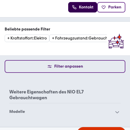
Kontakt
Parken
Beliebte passende Filter
+
Kraftstoffart
:
Elektro
+
Fahrzeugzustand
:
Gebraucht
+
Erstzu
Filter anpassen
Weitere Eigenschaften des
NIO EL7
Gebrauchtwagen
Modelle
NIO EL6
NIO EL8