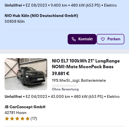
Unfallfrei
•
EZ 08/2023
•
9.400 km
•
480 kW (653 PS)
•
Elektro
NIO Hub Köln (NIO Deutschland GmbH)
50858 Köln
Kontakt
Parken
NIO EL7 100kWh 21" LongRange
NOMI-Mate MoonPack Baas
39.881 €
19% MwSt.
zzgl. Batteriemiete
Ohne Bewertung
Unfallfrei
•
EZ 04/2023
•
43.000 km
•
480 kW (653 PS)
•
Elektro
JB CarConcept GmbH
42781 Haan
(
17
)
5 Sterne