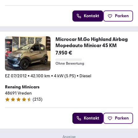
Kontakt
Parken
Microcar M.Go Highland Airbag
Mopedauto Minicar 45 KM
7.950 €
Ohne Bewertung
EZ 07/2012
•
42.100 km
•
4 kW (5 PS)
•
Diesel
Rensing Minicars
48691 Vreden
(
213
)
4.7 Sterne
Kontakt
Parken