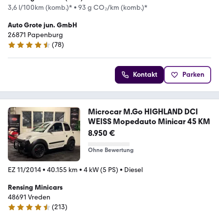
3,6 l/100km (komb.)*
•
93 g CO₂/km (komb.)*
Auto Grote jun. GmbH
26871 Papenburg
(
78
)
4.5 Sterne
Kontakt
Parken
Microcar M.Go HIGHLAND DCI
WEISS Mopedauto Minicar 45 KM
8.950 €
Ohne Bewertung
EZ 11/2014
•
40.155 km
•
4 kW (5 PS)
•
Diesel
Rensing Minicars
48691 Vreden
(
213
)
4.7 Sterne