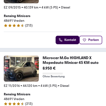
EZ 09/2015
•
40.139 km
•
4 kW (5 PS)
•
Diesel
Rensing Minicars
48691 Vreden
(
213
)
4.7 Sterne
Kontakt
Parken
Microcar M.Go HIGHLAND X
Mopedauto Minicar 45 KM auto
8.950 €
Ohne Bewertung
EZ 11/2016
•
44.120 km
•
4 kW (5 PS)
•
Diesel
Rensing Minicars
48691 Vreden
(
213
)
4.7 Sterne