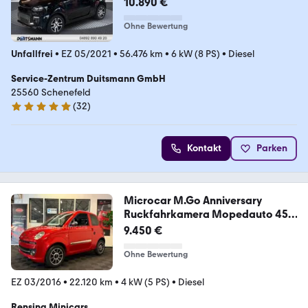
10.890 €
Ohne Bewertung
Unfallfrei
•
EZ 05/2021
•
56.476 km
•
6 kW (8 PS)
•
Diesel
Service-Zentrum Duitsmann GmbH
25560 Schenefeld
(
32
)
5 Sterne
Kontakt
Parken
Microcar M.Go Anniversary
Ruckfahrkamera Mopedauto 45
KM
9.450 €
Ohne Bewertung
EZ 03/2016
•
22.120 km
•
4 kW (5 PS)
•
Diesel
Rensing Minicars