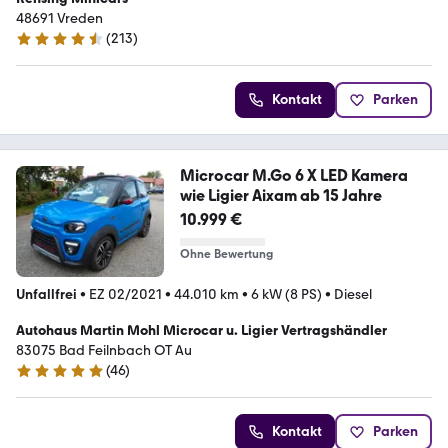
48691 Vreden
(
213
)
4.7 Sterne
Kontakt
Parken
Microcar M.Go 6 X LED Kamera
wie Ligier Aixam ab 15 Jahre
10.999 €
Ohne Bewertung
Unfallfrei
•
EZ 02/2021
•
44.010 km
•
6 kW (8 PS)
•
Diesel
Autohaus Martin Mohl Microcar u. Ligier Vertragshändler
83075 Bad Feilnbach OT Au
(
46
)
5 Sterne
Kontakt
Parken