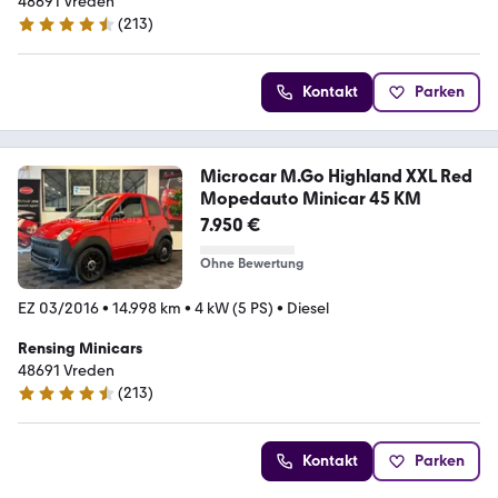
48691 Vreden
(
213
)
4.7 Sterne
Kontakt
Parken
Microcar M.Go Highland XXL Red
Mopedauto Minicar 45 KM
7.950 €
Ohne Bewertung
EZ 03/2016
•
14.998 km
•
4 kW (5 PS)
•
Diesel
Rensing Minicars
48691 Vreden
(
213
)
4.7 Sterne
Kontakt
Parken