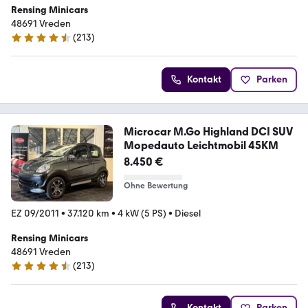
Rensing Minicars
48691 Vreden
(
213
)
4.7 Sterne
Kontakt
Parken
Microcar M.Go Highland DCI SUV
Mopedauto Leichtmobil 45KM
8.450 €
Ohne Bewertung
EZ 09/2011
•
37.120 km
•
4 kW (5 PS)
•
Diesel
Rensing Minicars
48691 Vreden
(
213
)
4.7 Sterne
Kontakt
Parken