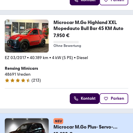
Microcar M.Go Highland XXL
Mopedauto Bull Bar 45 KM Auto
7.950 €
Ohne Bewertung
EZ 03/2017
•
40.189 km
•
4 kW (5 PS)
•
Diesel
Rensing Minicars
48691 Vreden
(
213
)
4.7 Sterne
Kontakt
Parken
NEU
Microcar M.Go Plus- Servo-
Ganzjahresreifen