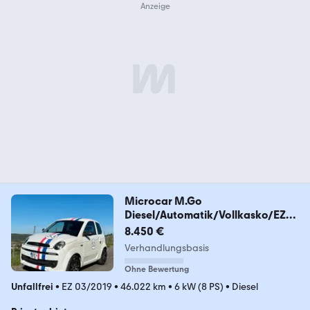
Microcar M.Go
Diesel/Automatik/Vollkasko/EZ
2019/45kmh
8.450 €
Verhandlungsbasis
Ohne Bewertung
Unfallfrei
•
EZ 03/2019
•
46.022 km
•
6 kW (8 PS)
•
Diesel