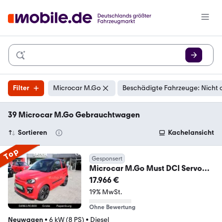
Filter
Microcar M.Go
Beschädigte Fahrzeuge: Nicht 
39 Microcar M.Go Gebrauchtwagen
Sortieren
Kachelansicht
Top
Gesponsert
Microcar M.Go Must DCI Servo
Sitzh Sitz Kamera
17.966 €
19% MwSt.
Ohne Bewertung
Neuwagen
•
6 kW (8 PS)
•
Diesel