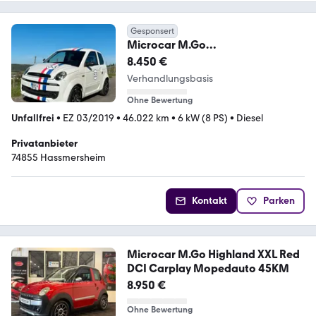
Gesponsert
Microcar M.Go
Diesel/Automatik/Vollkasko/EZ
8.450 €
2019/45kmh
Verhandlungsbasis
Ohne Bewertung
Unfallfrei
•
EZ 03/2019
•
46.022 km
•
6 kW (8 PS)
•
Diesel
Privatanbieter
74855 Hassmersheim
Kontakt
Parken
Microcar M.Go Highland XXL Red
DCI Carplay Mopedauto 45KM
8.950 €
Ohne Bewertung