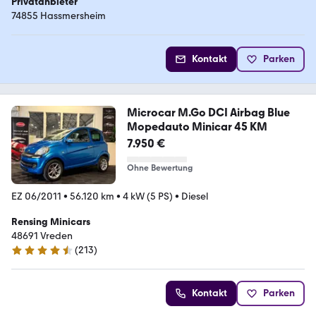
Privatanbieter
74855 Hassmersheim
Kontakt
Parken
Microcar M.Go DCI Airbag Blue
Mopedauto Minicar 45 KM
7.950 €
Ohne Bewertung
EZ 06/2011
•
56.120 km
•
4 kW (5 PS)
•
Diesel
Rensing Minicars
48691 Vreden
(
213
)
4.7 Sterne
Kontakt
Parken