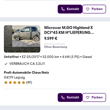
Kontakt
Parken
Microcar M.GO Highland X
DCI*45 KM H*LIEFERUNG
MÖGLICH*
9.599 €
Ohne Bewertung
Unfallfrei
•
EZ 05/2017
•
52.000 km
•
4 kW (5 PS)
•
Diesel
VERBRAUCH CA 3,5L!!!
Profi-Automobile Claus Natz
04179 Leipzig
(
49
)
5 Sterne
Kontakt
Parken