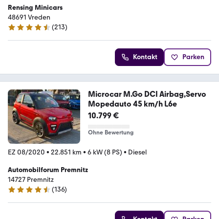
Rensing Minicars
48691 Vreden
(
213
)
4.7 Sterne
Kontakt
Parken
Microcar M.Go DCI Airbag,Servo
Mopedauto 45 km/h L6e
10.799 €
Ohne Bewertung
EZ 08/2020
•
22.851 km
•
6 kW (8 PS)
•
Diesel
Automobilforum Premnitz
14727 Premnitz
(
136
)
4.6 Sterne