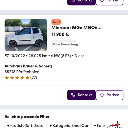
Kontakt
Parken
NEU
Microcar MGo MGO6
AUTOMATIK HEIZUNG
11.900 €
BLUETOOTH
Ohne Bewertung
EZ 10/2022
•
28.025 km
•
6 kW (8 PS)
•
Diesel
Autohaus Bauer & Scherg
85276 Pfaffenhofen
(
77
)
4.8 Sterne
Kontakt
Parken
Beliebte passende Filter
+
Kraftstoffart
:
Diesel
+
Kategorie
:
SmallCar
+
Fahrzeugzustan