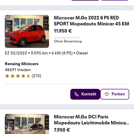
Microcar M.Go 2022 8 PS RED
SPORT Mopedauto Minicar 45 KM
11.950 €
Ohne Bewertung
EZ 02/2022
•
9.095 km
•
6 kW (8 PS)
•
Diesel
Rensing Minicars
48691 Vreden
(
213
)
4.7 Sterne
Kontakt
Parken
Microcar M.Go DCI Paris
Mopedauto Leichtmobile Minicar
45
7.950 €