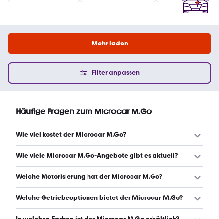
Mehr laden
Filter anpassen
Häufige Fragen zum Microcar M.Go
Wie viel kostet der Microcar M.Go?
Ein guter Preis für einen Microcar M.Go liegt zwischen
Wie viele Microcar M.Go-Angebote gibt es aktuell?
7.950 € und 11.900 €. (Stand: 6.8.2026)
Es gibt insgesamt 39 Microcar M.Go bei mobile.de, davon
Welche Motorisierung hat der Microcar M.Go?
35 Gebraucht- und 4 Neuwagen. (Stand: 6.8.2026)
Der Microcar M.Go hat Leistungen zwischen 5 und 8 PS.
Welche Getriebeoptionen bietet der Microcar M.Go?
(Stand: 6.8.2026)
Der Microcar M.Go ist mit automatischem Getriebe
In welchen Farben ist der Microcar M.Go erhältlich?