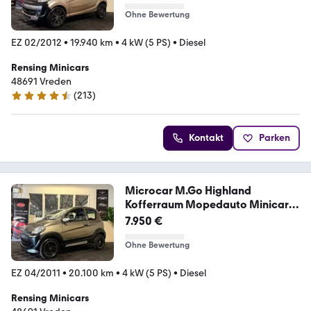
Ohne Bewertung
EZ 02/2012
•
19.940 km
•
4 kW (5 PS)
•
Diesel
Rensing Minicars
48691 Vreden
(
213
)
4.7 Sterne
Kontakt
Parken
Microcar M.Go Highland
Kofferraum Mopedauto Minicar
45 KM
7.950 €
Ohne Bewertung
EZ 04/2011
•
20.100 km
•
4 kW (5 PS)
•
Diesel
Rensing Minicars