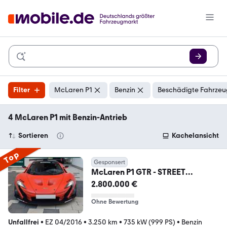
Filter
McLaren P1
Benzin
Beschädigte Fahrzeu
4 McLaren P1 mit Benzin-Antrieb
Sortieren
Kachelansicht
Top
Gesponsert
McLaren P1 GTR - STREET
VERSION - LANZANTE
2.800.000 €
Ohne Bewertung
Unfallfrei
•
EZ 04/2016
•
3.250 km
•
735 kW (999 PS)
•
Benzin