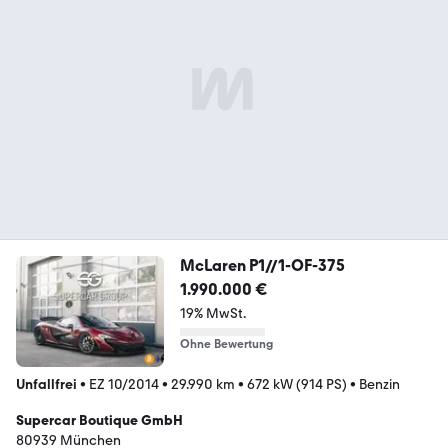
McLaren P1//1-OF-375
1.990.000 €
19% MwSt.
Ohne Bewertung
Unfallfrei
•
EZ 10/2014
•
29.990 km
•
672 kW (914 PS)
•
Benzin
Supercar Boutique GmbH
80939 München