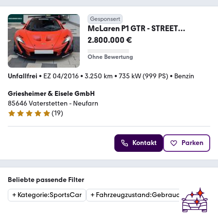
Gesponsert
McLaren P1 GTR - STREET
VERSION - LANZANTE
2.800.000 €
Ohne Bewertung
Unfallfrei
•
EZ 04/2016
•
3.250 km
•
735 kW (999 PS)
•
Benzin
Griesheimer & Eisele GmbH
85646 Vaterstetten - Neufarn
(
19
)
5 Sterne
Kontakt
Parken
Beliebte passende Filter
+
Kategorie
:
SportsCar
+
Fahrzeugzustand
:
Gebraucht
+
Getri