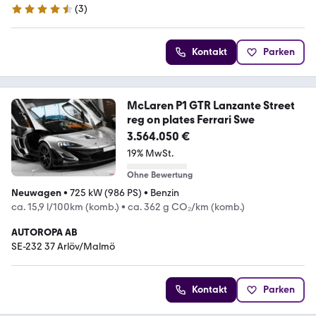
(
3
)
4.3 Sterne
Kontakt
Parken
McLaren P1 GTR Lanzante Street
reg on plates Ferrari Swe
3.564.050 €
19% MwSt.
Ohne Bewertung
Neuwagen
•
725 kW (986 PS)
•
Benzin
ca. 15,9 l/100km (komb.)
•
ca. 362 g CO₂/km (komb.)
AUTOROPA AB
SE-232 37 Arlöv/Malmö
Kontakt
Parken