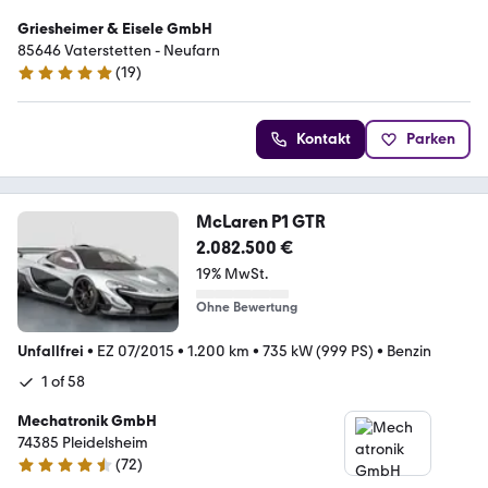
Griesheimer & Eisele GmbH
85646 Vaterstetten - Neufarn
(
19
)
5 Sterne
Kontakt
Parken
McLaren P1 GTR
2.082.500 €
19% MwSt.
Ohne Bewertung
Unfallfrei
•
EZ 07/2015
•
1.200 km
•
735 kW (999 PS)
•
Benzin
1 of 58
Mechatronik GmbH
74385 Pleidelsheim
(
72
)
4.6 Sterne