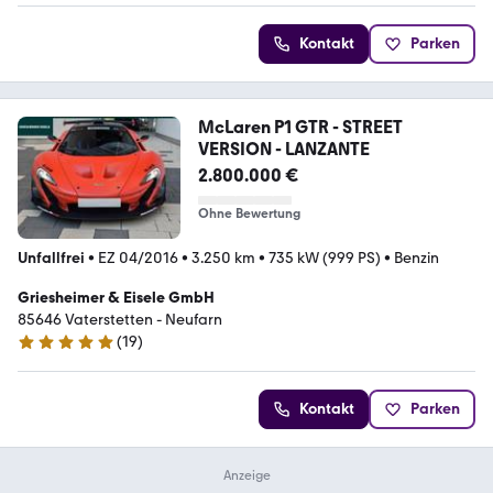
Kontakt
Parken
McLaren P1 GTR - STREET
VERSION - LANZANTE
2.800.000 €
Ohne Bewertung
Unfallfrei
•
EZ 04/2016
•
3.250 km
•
735 kW (999 PS)
•
Benzin
Griesheimer & Eisele GmbH
85646 Vaterstetten - Neufarn
(
19
)
5 Sterne
Kontakt
Parken