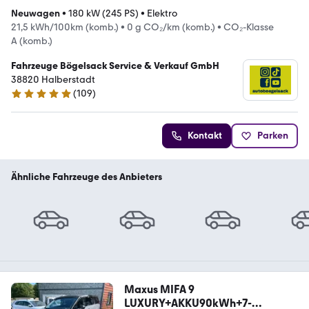
Neuwagen
•
180 kW (245 PS)
•
Elektro
21,5 kWh/100km (komb.)
•
0 g CO₂/km (komb.)
•
CO₂-Klasse
A (komb.)
Fahrzeuge Bögelsack Service & Verkauf GmbH
38820 Halberstadt
(
109
)
5 Sterne
Kontakt
Parken
Ähnliche Fahrzeuge des Anbieters
Maxus MIFA 9
LUXURY+AKKU90kWh+7-