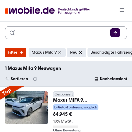
Filter
Maxus Mifa 9
Neu
Beschädigte Fahrzeug
1 Maxus Mifa 9 Neuwagen
Sortieren
Kachelansicht
Top
Gesponsert
Maxus MIFA 9
LUXURY+AKKU90kWh+7-
E-Auto-Förderung möglich
SITZER+LAGERWAGEN
64.945 €
19% MwSt.
Ohne Bewertung