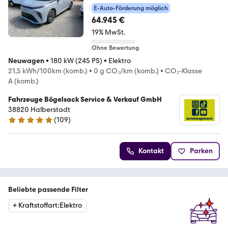
SITZER+LAGERWAGEN
E-Auto-Förderung möglich
64.945 €
19% MwSt.
Ohne Bewertung
Neuwagen
•
180 kW (245 PS)
•
Elektro
21,5 kWh/100km (komb.)
•
0 g CO₂/km (komb.)
•
CO₂-Klasse
A (komb.)
Fahrzeuge Bögelsack Service & Verkauf GmbH
38820 Halberstadt
(
109
)
5 Sterne
Kontakt
Parken
Beliebte passende Filter
+
Kraftstoffart
:
Elektro