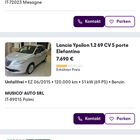
IT-72023 Mesagne
Kontakt
Parken
Lancia Ypsilon 1.2 69 CV 5 porte
Elefantino
7.690 €
Erhöhter Preis
Unfallfrei
•
EZ 06/2015
•
120.000 km
•
51 kW (69 PS)
•
Benzin
MUSICO' AUTO SRL
IT-89015 Palmi
Kontakt
Parken