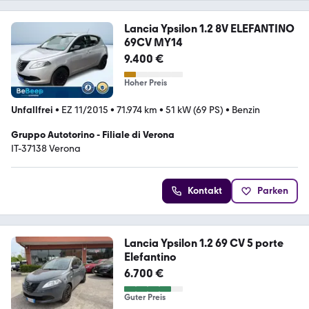
Lancia Ypsilon 1.2 8V ELEFANTINO
69CV MY14
9.400 €
Hoher Preis
Unfallfrei
•
EZ 11/2015
•
71.974 km
•
51 kW (69 PS)
•
Benzin
Gruppo Autotorino - Filiale di Verona
IT-37138 Verona
Kontakt
Parken
Lancia Ypsilon 1.2 69 CV 5 porte
Elefantino
6.700 €
Guter Preis