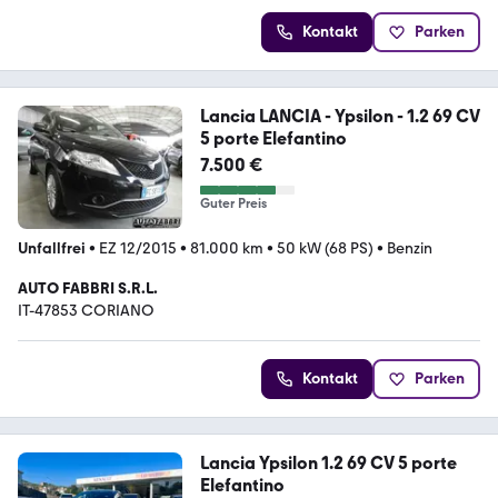
Kontakt
Parken
Lancia LANCIA - Ypsilon - 1.2 69 CV
5 porte Elefantino
7.500 €
Guter Preis
Unfallfrei
•
EZ 12/2015
•
81.000 km
•
50 kW (68 PS)
•
Benzin
AUTO FABBRI S.R.L.
IT-47853 CORIANO
Kontakt
Parken
Lancia Ypsilon 1.2 69 CV 5 porte
Elefantino