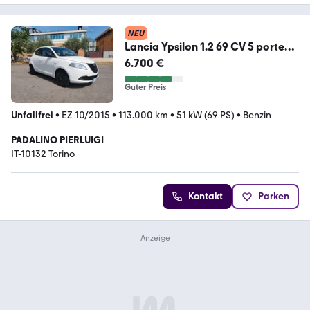
NEU
Lancia Ypsilon 1.2 69 CV 5 porte
Elefantino - eu
6.700 €
Guter Preis
Unfallfrei
•
EZ 10/2015
•
113.000 km
•
51 kW (69 PS)
•
Benzin
PADALINO PIERLUIGI
IT-10132 Torino
Kontakt
Parken