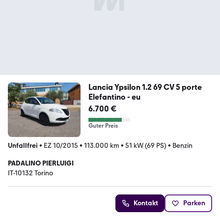
Lancia Ypsilon 1.2 69 CV 5 porte
Elefantino - eu
6.700 €
Guter Preis
Unfallfrei
•
EZ 10/2015
•
113.000 km
•
51 kW (69 PS)
•
Benzin
PADALINO PIERLUIGI
IT-10132 Torino
Kontakt
Parken