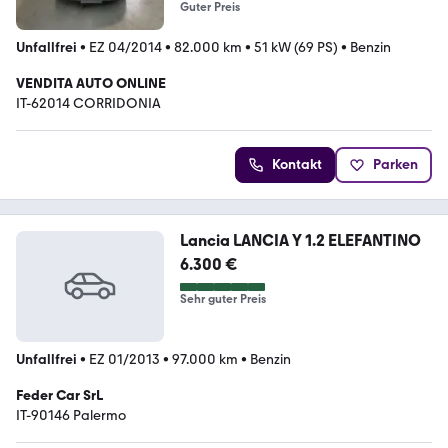
Guter Preis
Unfallfrei
•
EZ 04/2014
•
82.000 km
•
51 kW (69 PS)
•
Benzin
VENDITA AUTO ONLINE
IT-62014 CORRIDONIA
Kontakt
Parken
Lancia LANCIA Y 1.2 ELEFANTINO
6.300 €
Sehr guter Preis
Unfallfrei
•
EZ 01/2013
•
97.000 km
•
Benzin
Feder Car SrL
IT-90146 Palermo