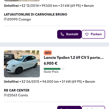
Unfallfrei
•
EZ 12/2014
•
99.500 km
•
51 kW (69 PS)
•
Benzin
LATUAUTONLINE DI CARNOVALE BRUNO
IT-20090 Cusago
Kontakt
Parken
NEU
Lancia Ypsilon 1.2 69 CV 5 porte
Elefantino*EURO
6.900 €
Guter Preis
Unfallfrei
•
EZ 06/2015
•
94.000 km
•
51 kW (69 PS)
•
Benzin
RB CAR CENTER
IT-22063 Cantù