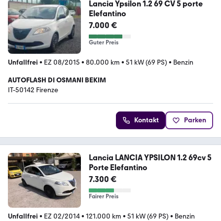
Lancia Ypsilon 1.2 69 CV 5 porte
Elefantino
7.000 €
Guter Preis
Unfallfrei
•
EZ 08/2015
•
80.000 km
•
51 kW (69 PS)
•
Benzin
AUTOFLASH DI OSMANI BEKIM
IT-50142 Firenze
Kontakt
Parken
Lancia LANCIA YPSILON 1.2 69cv 5
Porte Elefantino
7.300 €
Fairer Preis
Unfallfrei
•
EZ 02/2014
•
121.000 km
•
51 kW (69 PS)
•
Benzin