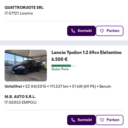
QUATTRORUOTE SRL
IT-57121 Livorno
Kontakt
Parken
Lancia Ypsilon 1.2 69cv Elefantino
6.500 €
Guter Preis
Unfallfrei
•
EZ 04/2015
•
111.537 km
•
51 kW (69 PS)
•
Benzin
M.B. AUTO S.R.L.
IT-50053 EMPOLI
Kontakt
Parken