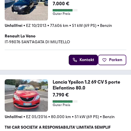
7.000 €
Guter Preis
Unfallfrei
•
EZ 10/2013
•
77.606 km
•
51 kW (69 PS)
•
Benzin
Renault Lo Vano
IT-98076 SANT'AGATA DI MILITELLO
Kontakt
Parken
Lancia Ypsilon 1.2 69 CV 5 porte
Elefantino 80.0
7.790 €
Guter Preis
Unfallfrei
•
EZ 05/2016
•
80.000 km
•
51 kW (69 PS)
•
Benzin
TM CAR SOCIETA' A RESPONSABILITA' LIMITATA SEMPLIF