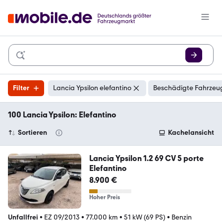
Filter
Lancia Ypsilon elefantino
Beschädigte Fahrzeug
100 Lancia Ypsilon: Elefantino
Sortieren
Kachelansicht
Lancia Ypsilon 1.2 69 CV 5 porte
Elefantino
8.900 €
Hoher Preis
Unfallfrei
•
EZ 09/2013
•
77.000 km
•
51 kW (69 PS)
•
Benzin