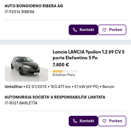
AUTO BONGIORNO RIBERA AG
IT-92016 RIBERA
Kontakt
Parken
Lancia LANCIA Ypsilon 1.2 69 CV 5
porte Elefantino 5 Po
7.800 €
Erhöhter Preis
Unfallfrei
•
EZ 01/2015
•
103.477 km
•
51 kW (69 PS)
•
Benzin
AUTOMURGIA SOCIETA' A RESPONSABILITA' LIMITATA
IT-76121 BARLETTA
Kontakt
Parken