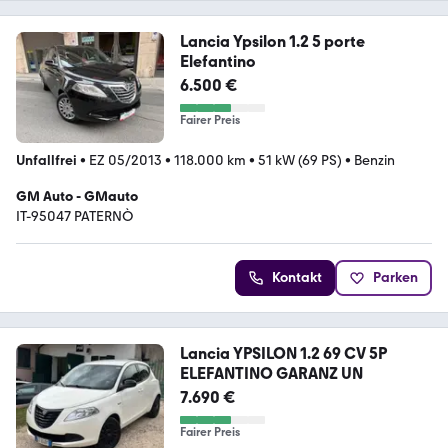
Lancia Ypsilon 1.2 5 porte
Elefantino
6.500 €
Fairer Preis
Unfallfrei
•
EZ 05/2013
•
118.000 km
•
51 kW (69 PS)
•
Benzin
GM Auto - GMauto
IT-95047 PATERNÒ
Kontakt
Parken
Lancia YPSILON 1.2 69 CV 5P
ELEFANTINO GARANZ UN
7.690 €
Fairer Preis