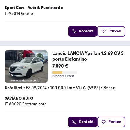
Sport Cars - Auto & Fuoristrada
IT-95014 Giarre
Kontakt
Parken
Lancia LANCIA Ypsilon 1.2 69 CV 5
porte Elefantino
7.890 €
Erhöhter Preis
Unfallfrei
•
EZ 09/2014
•
100.000 km
•
51 kW (69 PS)
•
Benzin
SAVIANO AUTO
IT-80020 Frattaminore
Kontakt
Parken