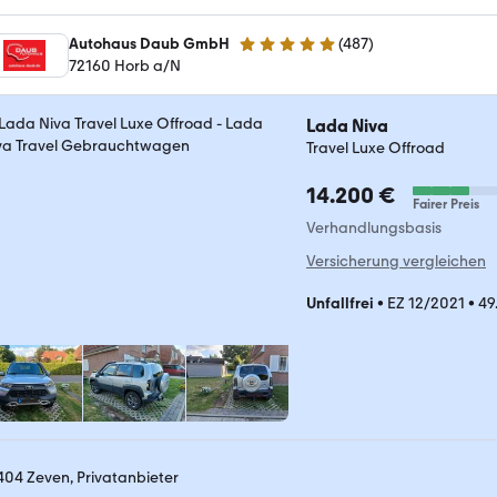
Autohaus Daub GmbH
(
487
)
4.8 Sterne
72160 Horb a/N
Lada Niva
Travel Luxe Offroad
14.200 €
Fairer Preis
Verhandlungsbasis
Versicherung vergleichen
Unfallfrei
•
EZ 12/2021
•
49
404 Zeven, Privatanbieter