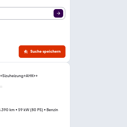
Suche speichern
h+Sizuheizung+AHK++
4.390 km
•
59 kW (80 PS)
•
Benzin