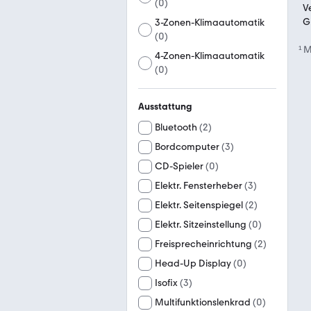
(
0
)
3-Zonen-Klimaautomatik
(
0
)
¹
M
4-Zonen-Klimaautomatik
(
0
)
Ausstattung
Bluetooth
(
2
)
Bordcomputer
(
3
)
CD-Spieler
(
0
)
Elektr. Fensterheber
(
3
)
Elektr. Seitenspiegel
(
2
)
Elektr. Sitzeinstellung
(
0
)
Freisprecheinrichtung
(
2
)
Head-Up Display
(
0
)
Isofix
(
3
)
Multifunktionslenkrad
(
0
)