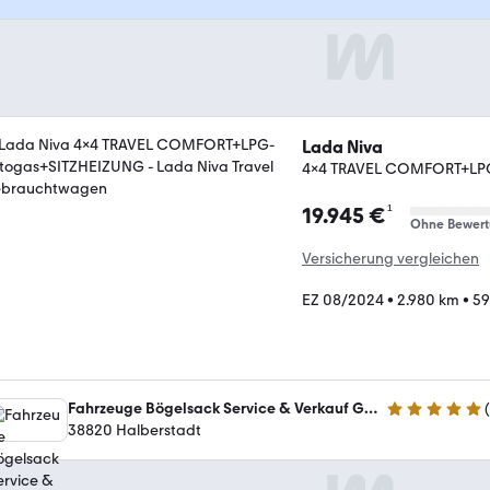
Lada Niva
4x4 TRAVEL COMFORT+LP
¹
19.945 €
Ohne Bewer
Versicherung vergleichen
EZ 08/2024
•
2.980 km
•
59
Fahrzeuge Bögelsack Service & Verkauf GmbH
(
5 Sterne
38820 Halberstadt