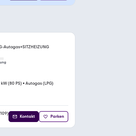
G-Autogas+SITZHEIZUNG
tung
 kW (80 PS)
•
Autogas (LPG)
109
)
Kontakt
Parken