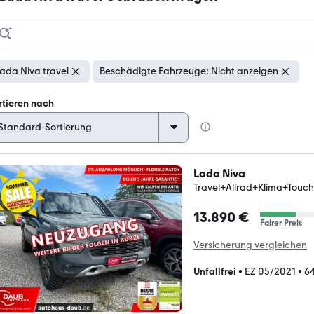
ada Niva travel
Beschädigte Fahrzeuge: Nicht anzeigen
rtieren nach
Lada Niva
Travel+Allrad+Klima+Touc
13.890 €
Fairer Preis
Versicherung vergleichen
Unfallfrei
•
EZ 05/2021
•
6