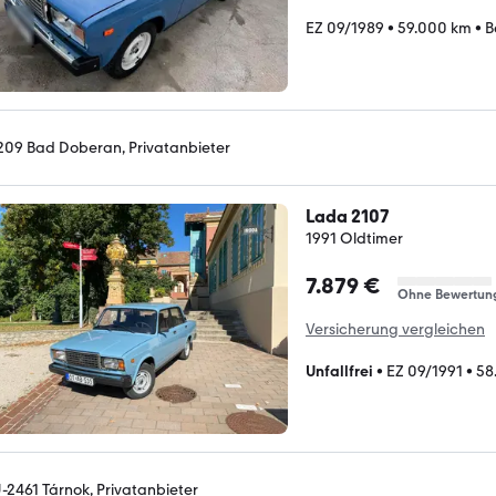
EZ 09/1989
•
59.000 km
•
B
209 Bad Doberan, Privatanbieter
Lada 2107
1991 Oldtimer
7.879 €
Ohne Bewertun
Versicherung vergleichen
Unfallfrei
•
EZ 09/1991
•
58
-2461 Tárnok, Privatanbieter