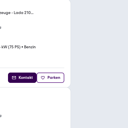
zeuge - Lada 210...
g
 kW (75 PS)
•
Benzin
Kontakt
Parken
g