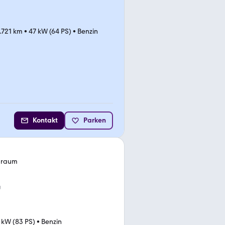
.721 km
•
47 kW (64 PS)
•
Benzin
Kontakt
Parken
ubraum
g
 kW (83 PS)
•
Benzin