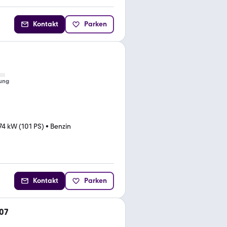
Kontakt
Parken
ung
74 kW (101 PS)
•
Benzin
Kontakt
Parken
107