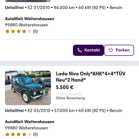
Unfallfrei
•
EZ 01/2010
•
84.000 km
•
60 kW (82 PS)
•
Benzin
AutoWelt Waltershausen
99880 Waltershausen
(
6
)
4.2 Sterne
Kontakt
Parken
Lada Niva Only*AHK*4x4*TÜV
Neu*2 Hand*
5.500 €
Ohne Bewertung
Unfallfrei
•
EZ 03/2010
•
57.000 km
•
60 kW (82 PS)
•
Benzin
AutoWelt Waltershausen
99880 Waltershausen
(
6
)
4.2 Sterne