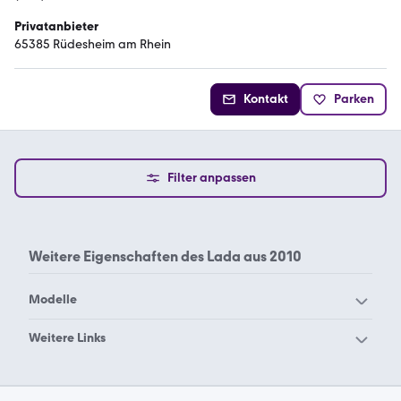
Privatanbieter
65385 Rüdesheim am Rhein
Kontakt
Parken
Filter anpassen
Weitere Eigenschaften des
Lada aus 2010
Modelle
Lada 111
Lada 1200
Weitere Links
Lada 2107
Lada 2110
Lada 1980
Lada 1985
Lada Aleko
Lada Granta
Lada 1990
Lada 1992