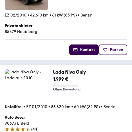
EZ 02/2010
•
42.610 km
•
61 kW (83 PS)
•
Benzin
Privatanbieter
85579 Neubiberg
Kontakt
Parken
Lada Niva Only
1.999 €
Ohne Bewertung
Unfallfrei
•
EZ 01/2010
•
86.520 km
•
60 kW (82 PS)
•
Benzin
Auto Beezi
98673 Eisfeld
(
44
)
4.7 Sterne