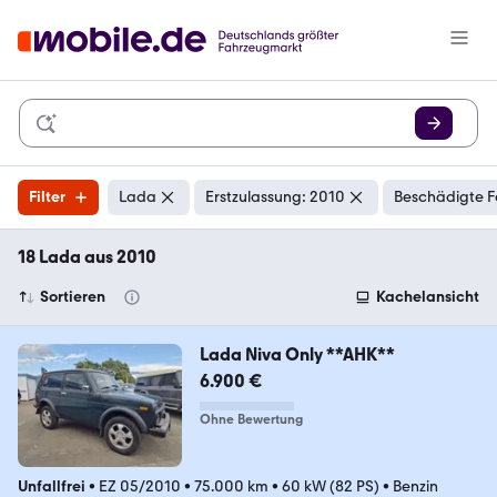
Filter
Lada
Erstzulassung: 2010
Beschädigte F
18 Lada aus 2010
Sortieren
Kachelansicht
Lada Niva Only **AHK**
6.900 €
Ohne Bewertung
Unfallfrei
•
EZ 05/2010
•
75.000 km
•
60 kW (82 PS)
•
Benzin