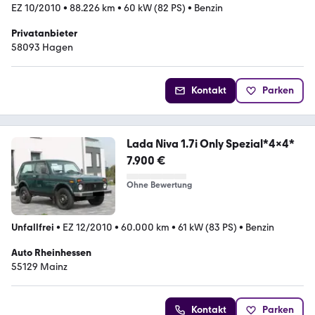
EZ 10/2010
•
88.226 km
•
60 kW (82 PS)
•
Benzin
Privatanbieter
58093 Hagen
Kontakt
Parken
Lada Niva 1.7i Only Spezial*4x4*
7.900 €
Ohne Bewertung
Unfallfrei
•
EZ 12/2010
•
60.000 km
•
61 kW (83 PS)
•
Benzin
Auto Rheinhessen
55129 Mainz
Kontakt
Parken