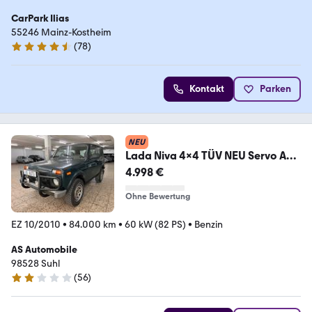
CarPark Ilias
55246 Mainz-Kostheim
(
78
)
4.6 Sterne
Kontakt
Parken
NEU
Lada Niva 4x4 TÜV NEU Servo AHK
Kopfdichtung NEU
4.998 €
Ohne Bewertung
EZ 10/2010
•
84.000 km
•
60 kW (82 PS)
•
Benzin
AS Automobile
98528 Suhl
(
56
)
2 Sterne