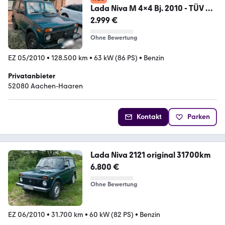
Lada Niva M 4x4 Bj. 2010 - TÜV bis
August...
2.999 €
Ohne Bewertung
EZ 05/2010
•
128.500 km
•
63 kW (86 PS)
•
Benzin
Privatanbieter
52080 Aachen-Haaren
Kontakt
Parken
Lada Niva 2121 original 31700km
6.800 €
Ohne Bewertung
EZ 06/2010
•
31.700 km
•
60 kW (82 PS)
•
Benzin