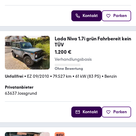
Kontakt
Parken
Lada Niva 1.7i grün Fahrbereit kein
TÜV
1.200 €
Verhandlungsbasis
Ohne Bewertung
Unfallfrei
•
EZ 09/2010
•
79.527 km
•
61 kW (83 PS)
•
Benzin
Privatanbieter
63637 Jossgrund
Kontakt
Parken
NEU