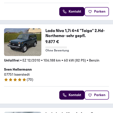
Kontakt
Parken
Lada Niva 1,7i 4x4 "Taiga" 2.Hd-
Northema- sehr gepfl.
9.877 €
Ohne Bewertung
Unfallfrei
•
EZ 12/2010
•
106.188 km
•
60 kW (82 PS)
•
Benzin
Sven Hellermann
07751 Isserstedt
(
70
)
4.9 Sterne
Kontakt
Parken