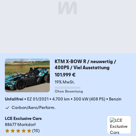
KTM X-BOW R / neuwertig /
400PS / Viel Ausstattung
101.999 €
19% MwSt.
Ohne Bewertung
Unfallfrei
•
EZ 01/2021
•
4.700 km
•
300 kW (408 PS)
•
Benzin
Carbon/Aero/Perform.
LCE Exclusive Cars
88677 Markdorf
(
10
)
5 Sterne