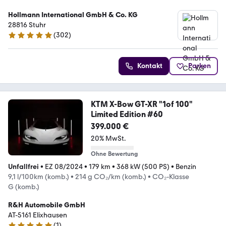
Hollmann International GmbH & Co. KG
28816 Stuhr
(
302
)
4.9 Sterne
Kontakt
Parken
KTM X-Bow GT-XR "1of 100"
Limited Edition #60
399.000 €
20% MwSt.
Ohne Bewertung
Unfallfrei
•
EZ 08/2024
•
179 km
•
368 kW (500 PS)
•
Benzin
9,1 l/100km (komb.)
•
214 g CO₂/km (komb.)
•
CO₂-Klasse
G (komb.)
R&H Automobile GmbH
AT-5161 Elixhausen
(
1
)