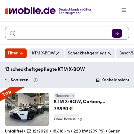
Filter
KTM X-BOW
Scheckheftgepflegt
Beschäd
13 scheckheftgepflegte KTM X-BOW
Sortieren
Kachelansicht
Top
Gesponsert
KTM X-BOW, Carbon,
Performance, sofort Verfügbar!
79.990 €
Ohne Bewertung
Unfallfrei
•
EZ 12/2020
•
18.618 km
•
220 kW (299 PS)
•
Benzin