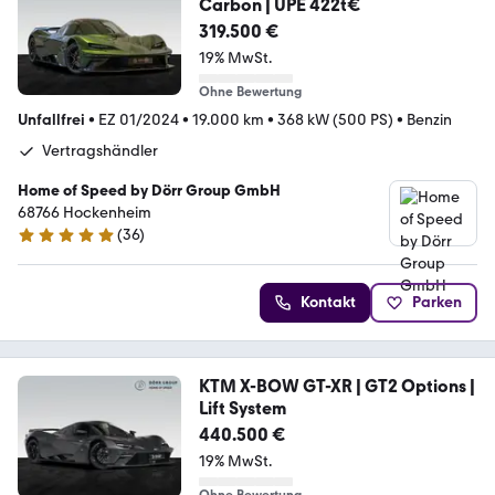
Carbon | UPE 422t€
319.500 €
19% MwSt.
Ohne Bewertung
Unfallfrei
•
EZ 01/2024
•
19.000 km
•
368 kW (500 PS)
•
Benzin
Vertragshändler
Home of Speed by Dörr Group GmbH
68766 Hockenheim
(
36
)
5 Sterne
Kontakt
Parken
KTM X-BOW GT-XR | GT2 Options |
Lift System
440.500 €
19% MwSt.