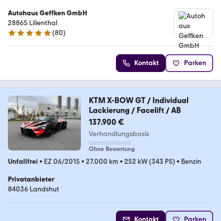
Autohaus Geffken GmbH
28865 Lilienthal
(
80
)
4.8 Sterne
Kontakt
Parken
KTM X-BOW GT / Individual
Lackierung / Facelift / AB
137.900 €
Verhandlungsbasis
Ohne Bewertung
Unfallfrei
•
EZ 06/2015
•
27.000 km
•
252 kW (343 PS)
•
Benzin
Privatanbieter
84036 Landshut
Kontakt
Parken