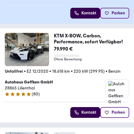
Kontakt
Parken
KTM X-BOW, Carbon,
Performance, sofort Verfügbar!
79.990 €
Ohne Bewertung
Unfallfrei
•
EZ 12/2020
•
18.618 km
•
220 kW (299 PS)
•
Benzin
Autohaus Geffken GmbH
28865 Lilienthal
(
80
)
4.8 Sterne
Kontakt
Parken