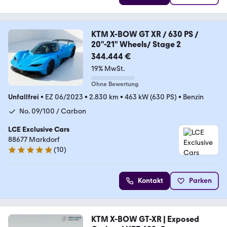
KTM X-BOW GT XR / 630 PS /
20"-21" Wheels/ Stage 2
344.444 €
19% MwSt.
Ohne Bewertung
Unfallfrei
•
EZ 06/2023
•
2.830 km
•
463 kW (630 PS)
•
Benzin
No. 09/100 / Carbon
LCE Exclusive Cars
88677 Markdorf
(
10
)
5 Sterne
Kontakt
Parken
KTM X-BOW GT-XR | Exposed