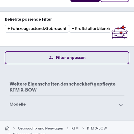
Beliebte passende Filter
+
Fahrzeugzustand
:
Gebraucht
+
Kraftstoffart
:
Benzin
+
Katego
Filter anpassen
Weitere Eigenschaften des
scheckheftgepflegte
KTM X-BOW
Modelle
KTM X-BOW
Gebraucht- und Neuwagen
KTM
KTM X-BOW