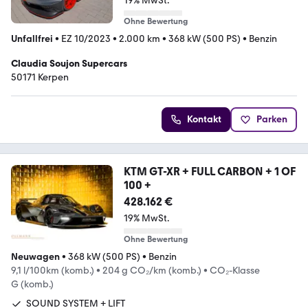
19% MwSt.
Ohne Bewertung
Unfallfrei
•
EZ 10/2023
•
2.000 km
•
368 kW (500 PS)
•
Benzin
Claudia Soujon Supercars
50171 Kerpen
Kontakt
Parken
KTM GT-XR + FULL CARBON + 1 OF
100 +
428.162 €
19% MwSt.
Ohne Bewertung
Neuwagen
•
368 kW (500 PS)
•
Benzin
9,1 l/100km (komb.)
•
204 g CO₂/km (komb.)
•
CO₂-Klasse
G (komb.)
SOUND SYSTEM + LIFT