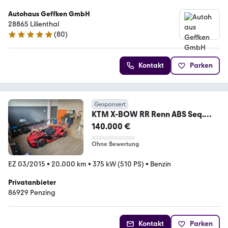
Autohaus Geffken GmbH
28865 Lilienthal
(
80
)
4.8 Sterne
Kontakt
Parken
Gesponsert
KTM X-BOW RR Renn ABS Seq.
Getriebe Rennmotor Lift
140.000 €
Ohne Bewertung
EZ 03/2015
•
20.000 km
•
375 kW (510 PS)
•
Benzin
Privatanbieter
86929 Penzing
Kontakt
Parken