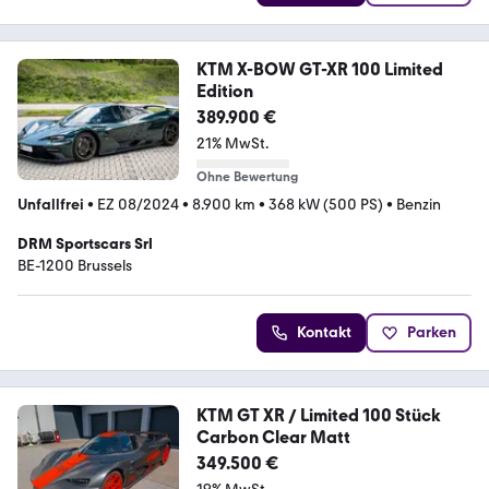
KTM X-BOW GT-XR 100 Limited
Edition
389.900 €
21% MwSt.
Ohne Bewertung
Unfallfrei
•
EZ 08/2024
•
8.900 km
•
368 kW (500 PS)
•
Benzin
DRM Sportscars Srl
BE-1200 Brussels
Kontakt
Parken
KTM GT XR / Limited 100 Stück
Carbon Clear Matt
349.500 €