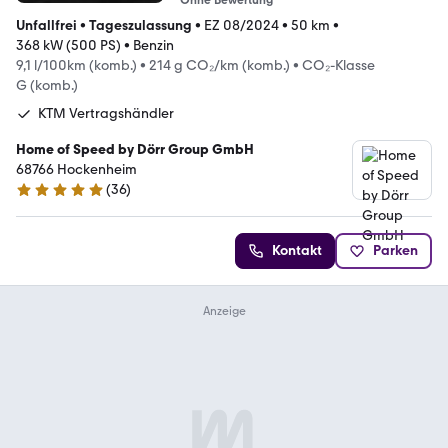
Ohne Bewertung
Unfallfrei
•
Tageszulassung
•
EZ 08/2024
•
50 km
•
368 kW (500 PS)
•
Benzin
9,1 l/100km (komb.)
•
214 g CO₂/km (komb.)
•
CO₂-Klasse
G (komb.)
KTM Vertragshändler
Home of Speed by Dörr Group GmbH
68766 Hockenheim
(
36
)
5 Sterne
Kontakt
Parken