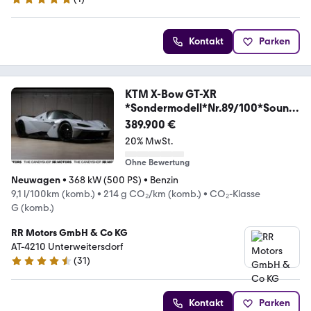
5 Sterne
Kontakt
Parken
KTM X-Bow GT-XR
*Sondermodell*Nr.89/100*Sound
_Sys...
389.900 €
20% MwSt.
Ohne Bewertung
Neuwagen
•
368 kW (500 PS)
•
Benzin
9,1 l/100km (komb.)
•
214 g CO₂/km (komb.)
•
CO₂-Klasse
G (komb.)
RR Motors GmbH & Co KG
AT-4210 Unterweitersdorf
(
31
)
4.5 Sterne
Kontakt
Parken