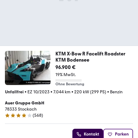
KTM X-Bow R Facelift Roadster
KTM Bodensee
96.900 €
19% MwSt.
Ohne Bewertung
Unfallfrei
•
EZ 10/2023
•
7.044 km
•
220 kW (299 PS)
•
Benzin
Auer Gruppe GmbH
78333 Stockach
(
568
)
4.2 Sterne
Kontakt
Parken