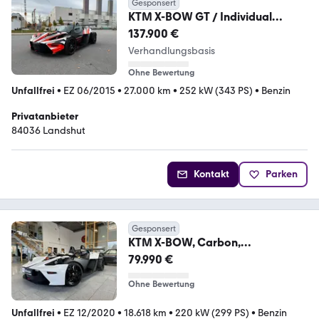
Gesponsert
KTM X-BOW GT / Individual
Lackierung / Facelift / AB
137.900 €
Verhandlungsbasis
Ohne Bewertung
Unfallfrei
•
EZ 06/2015
•
27.000 km
•
252 kW (343 PS)
•
Benzin
Privatanbieter
84036 Landshut
Kontakt
Parken
Gesponsert
KTM X-BOW, Carbon,
Performance, sofort Verfügbar!
79.990 €
Ohne Bewertung
Unfallfrei
•
EZ 12/2020
•
18.618 km
•
220 kW (299 PS)
•
Benzin