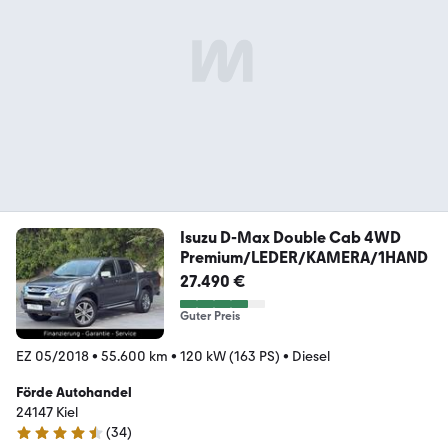
Isuzu D-Max Double Cab 4WD
Premium/LEDER/KAMERA/1HAND
27.490 €
Guter Preis
EZ 05/2018
•
55.600 km
•
120 kW (163 PS)
•
Diesel
Förde Autohandel
24147 Kiel
(
34
)
4.6 Sterne