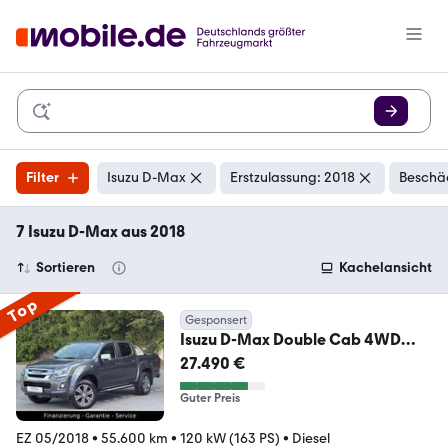
Filter
Isuzu D-Max
Erstzulassung: 2018
Beschäd
7 Isuzu D-Max aus 2018
Sortieren
Kachelansicht
Top
Gesponsert
Isuzu D-Max Double Cab 4WD
Premium/LEDER/KAMERA/1HAND
27.490 €
Guter Preis
EZ 05/2018
•
55.600 km
•
120 kW (163 PS)
•
Diesel