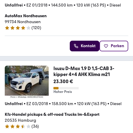
Unfallfrei
•
EZ 01/2018
•
144.500 km
•
120 kW (163 PS)
•
Diesel
AutoMax Nordhausen
99734 ­­­Nordhausen
(
120
)
4.2 Sterne
Kontakt
Parken
Isuzu D-Max 1.9 D 1,5-CAB 3-
kipper 4x4 AHK Klima m21
23.300 €
Hoher Preis
Unfallfrei
•
EZ 03/2018
•
158.500 km
•
120 kW (163 PS)
•
Diesel
Kfz-Handel pickups & off-road Trucks Im-&Export
20535 Hamburg
(
36
)
3.3 Sterne