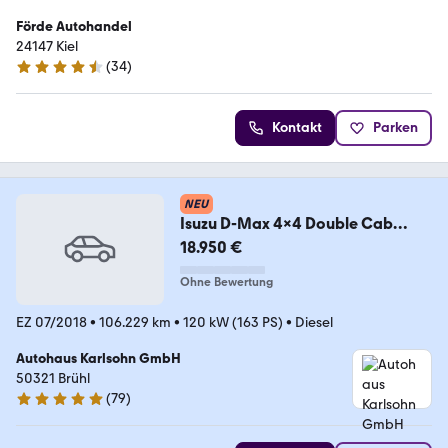
Förde Autohandel
24147 Kiel
(
34
)
4.6 Sterne
Kontakt
Parken
NEU
Isuzu D-Max 4x4 Double Cab
Autm. Premium+
18.950 €
Ohne Bewertung
EZ 07/2018
•
106.229 km
•
120 kW (163 PS)
•
Diesel
Autohaus Karlsohn GmbH
50321 Brühl
(
79
)
5 Sterne