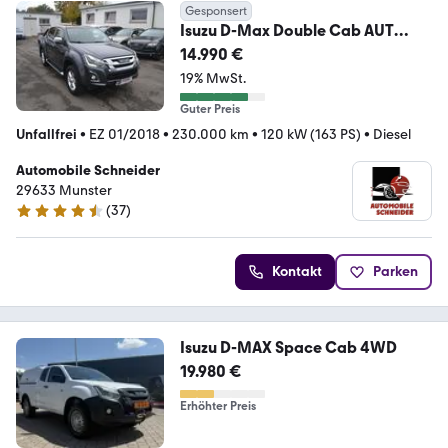
Gesponsert
Isuzu D-Max Double Cab AUT
4WD LS 2 Sitze
14.990 €
19% MwSt.
Guter Preis
Unfallfrei
•
EZ 01/2018
•
230.000 km
•
120 kW (163 PS)
•
Diesel
Automobile Schneider
29633 Munster
(
37
)
4.7 Sterne
Kontakt
Parken
Isuzu D-MAX Space Cab 4WD
19.980 €
Erhöhter Preis