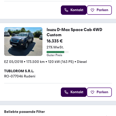
Kontakt
Parken
Isuzu D-Max Space Cab 4WD
Custom
16.335 €
21% MwSt.
Guter Preis
EZ 05/2018
•
173.500 km
•
120 kW (163 PS)
•
Diesel
TUBLOROM S.R.L.
RO-077046 Rudeni
Kontakt
Parken
Beliebte passende Filter