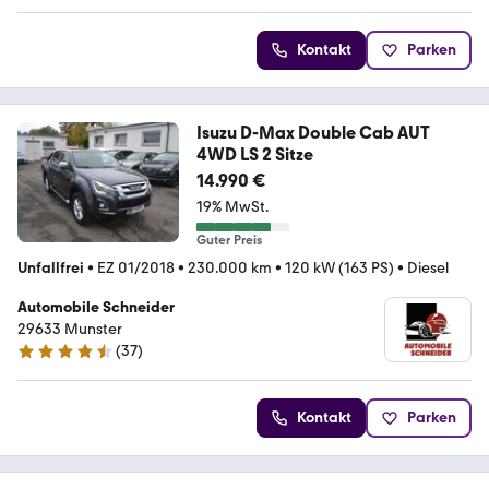
Kontakt
Parken
Isuzu D-Max Double Cab AUT
4WD LS 2 Sitze
14.990 €
19% MwSt.
Guter Preis
Unfallfrei
•
EZ 01/2018
•
230.000 km
•
120 kW (163 PS)
•
Diesel
Automobile Schneider
29633 Munster
(
37
)
4.7 Sterne
Kontakt
Parken