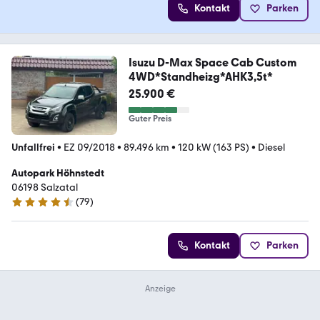
Kontakt
Parken
Isuzu D-Max Space Cab Custom
4WD*Standheizg*AHK3,5t*
25.900 €
Guter Preis
Unfallfrei
•
EZ 09/2018
•
89.496 km
•
120 kW (163 PS)
•
Diesel
Autopark Höhnstedt
06198 Salzatal
(
79
)
4.3 Sterne
Kontakt
Parken