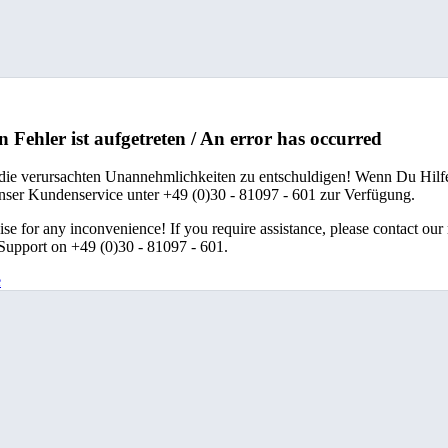
n Fehler ist aufgetreten / An error has occurred
 die verursachten Unannehmlichkeiten zu entschuldigen! Wenn Du Hilfe
unser Kundenservice unter +49 (0)30 - 81097 - 601 zur Verfügung.
se for any inconvenience! If you require assistance, please contact our
upport on +49 (0)30 - 81097 - 601.
e