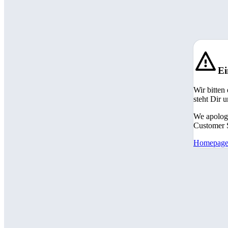
Ei
Wir bitten
steht Dir 
We apologi
Customer S
Homepag