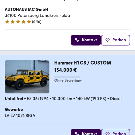
AUTOHAUS IAC GmbH
36100 Petersberg Landkreis Fulda
(
646
)
4.9 Sterne
Kontakt
Parken
Hummer H1 CS / CUSTOM
134.000 €
Ohne Bewertung
Unfallfrei
•
EZ 06/1994
•
10.000 km
•
140 kW (190 PS)
•
Diesel
Gewerbe
LV-LV-1076 RIGA
Kontakt
Parken