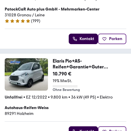
PatockCaR Auto plus GmbH - Mehrmarken-Center
31028 Gronau / Leine
(
199
)
5 Sterne
Kontakt
Parken
Elaris Pio+AS-
Reifen+Garantie+Guter
Zustand+RFK+Ladekab
10.790 €
19% MwSt.
Ohne Bewertung
Unfallfrei
•
EZ 12/2022
•
9.800 km
•
36 kW (49 PS)
•
Elektro
Autohaus-Reifen-Weiss
89291 Holzheim