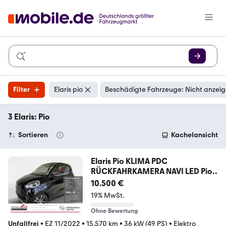
Filter
Elaris pio
Beschädigte Fahrzeuge: Nicht anzei
3 Elaris: Pio
Sortieren
Kachelansicht
Elaris Pio KLIMA PDC
RÜCKFAHRKAMERA NAVI LED Pio
KLIMA
10.500 €
19% MwSt.
Ohne Bewertung
Unfallfrei
•
EZ 11/2022
•
15.570 km
•
36 kW (49 PS)
•
Elektro