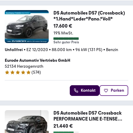
DS Automobiles DS7 (Crossback)
*1.Hand*Leder*Pano.*Voll*
17.600 €
19% MwSt.
Sehr guter Preis
Unfallfrei
•
EZ 12/2020
•
88.000 km
•
96 kW (131 PS)
•
Benzin
Eurode Automotiv Vertriebs GmbH
52134 Herzogenrath
(
574
)
4.8 Sterne
Kontakt
Parken
DS Automobiles DS7 Crossback
PERFORMANCE LINE E-TENSE
4x4+MODE3
21.440 €