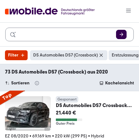
Filter
DS Automobiles DS7 (Crossback)
Erstzulassung
73 DS Automobiles DS7 (Crossback) aus 2020
Sortieren
Kachelansicht
Top
Gesponsert
DS Automobiles DS7 Crossback
PERFORMANCE LINE E-TENSE
21.440 €
4x4+MODE3
Guter Preis
EZ 08/2020
•
69.169 km
•
220 kW (299 PS)
•
Hybrid