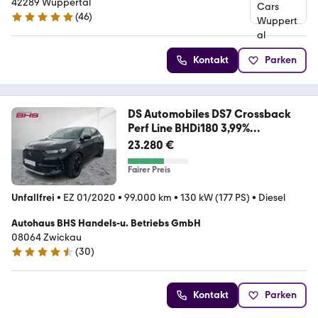
42289 Wuppertal
(
46
)
4.9 Sterne
Kontakt
Parken
DS Automobiles DS7 Crossback
Perf Line BHDi180 3,99%
Sonderzins
23.280 €
Fairer Preis
Unfallfrei
•
EZ 01/2020
•
99.000 km
•
130 kW (177 PS)
•
Diesel
Autohaus BHS Handels-u. Betriebs GmbH
08064 Zwickau
(
30
)
4.6 Sterne
Kontakt
Parken