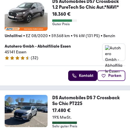
DS Automobiles DS7 Crossback
1.2 PureTech So Chic Aut.*NAVI*
18.360 €
Guter Preis
Unfallfrei
•
EZ 08/2020
•
59.568 km
•
96 kW (131 PS)
•
Benzin
Autohero Gmbh - Abholfiliale Essen
45141 Essen
(
32
)
4.7 Sterne
Kontakt
Parken
DS Automobiles DS 7 Crossback
So Chic PT225
17.480 €
19% MwSt.
Sehr guter Preis