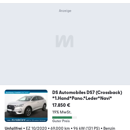
DS Automobiles DS7 (Crossback)
*1.Hand*Pano.*Leder*Navi*
17.850 €
19% MwSt.
Guter Preis
Unfallfrei
•
EZ 10/2020
•
69.000 km
•
96 kW (131 PS)
•
Benzin