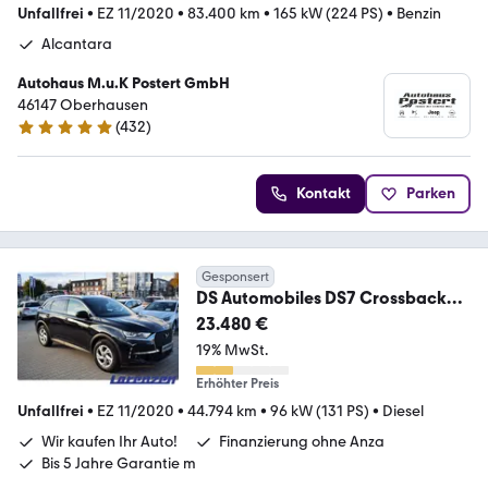
Unfallfrei
•
EZ 11/2020
•
83.400 km
•
165 kW (224 PS)
•
Benzin
Alcantara
Autohaus M.u.K Postert GmbH
46147 Oberhausen
(
432
)
5 Sterne
Kontakt
Parken
Gesponsert
DS Automobiles DS7 Crossback
Business Line FAP EU6d BlueHDi
23.480 €
130
19% MwSt.
Erhöhter Preis
Unfallfrei
•
EZ 11/2020
•
44.794 km
•
96 kW (131 PS)
•
Diesel
Wir kaufen Ihr Auto!
Finanzierung ohne Anza
Bis 5 Jahre Garantie m