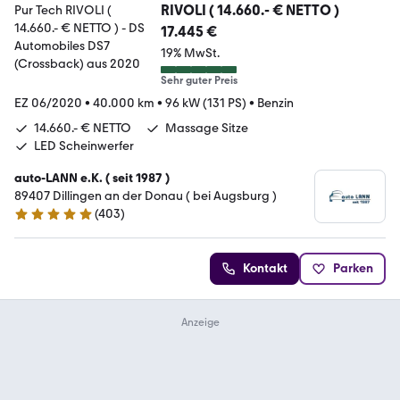
RIVOLI ( 14.660.- € NETTO )
17.445 €
19% MwSt.
Sehr guter Preis
EZ 06/2020
•
40.000 km
•
96 kW (131 PS)
•
Benzin
14.660.- € NETTO
Massage Sitze
LED Scheinwerfer
auto-LANN e.K. ( seit 1987 )
89407 Dillingen an der Donau ( bei Augsburg )
(
403
)
4.8 Sterne
Kontakt
Parken