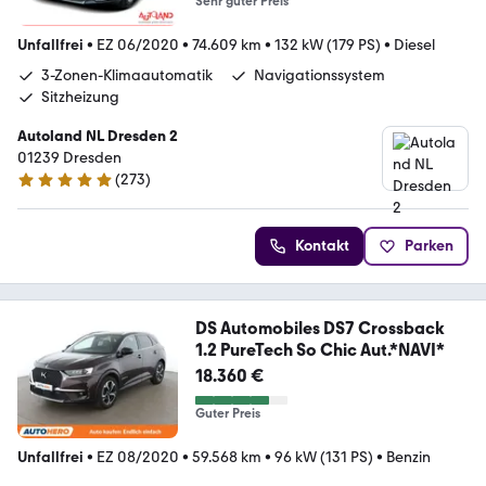
Sehr guter Preis
Unfallfrei
•
EZ 06/2020
•
74.609 km
•
132 kW (179 PS)
•
Diesel
3-Zonen-Klimaautomatik
Navigationssystem
Sitzheizung
Autoland NL Dresden 2
01239 Dresden
(
273
)
4.9 Sterne
Kontakt
Parken
DS Automobiles DS7 Crossback
1.2 PureTech So Chic Aut.*NAVI*
18.360 €
Guter Preis
Unfallfrei
•
EZ 08/2020
•
59.568 km
•
96 kW (131 PS)
•
Benzin