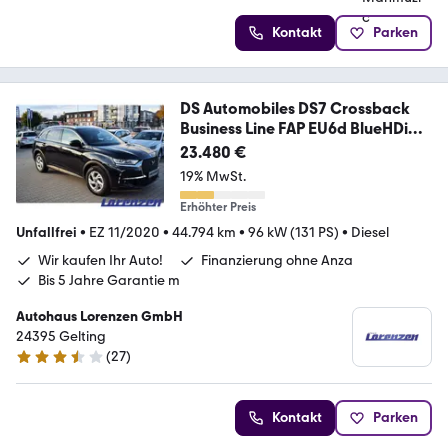
Kontakt
Parken
DS Automobiles DS7 Crossback
Business Line FAP EU6d BlueHDi
130
23.480 €
19% MwSt.
Erhöhter Preis
Unfallfrei
•
EZ 11/2020
•
44.794 km
•
96 kW (131 PS)
•
Diesel
Wir kaufen Ihr Auto!
Finanzierung ohne Anza
Bis 5 Jahre Garantie m
Autohaus Lorenzen GmbH
24395 Gelting
(
27
)
3.7 Sterne
Kontakt
Parken