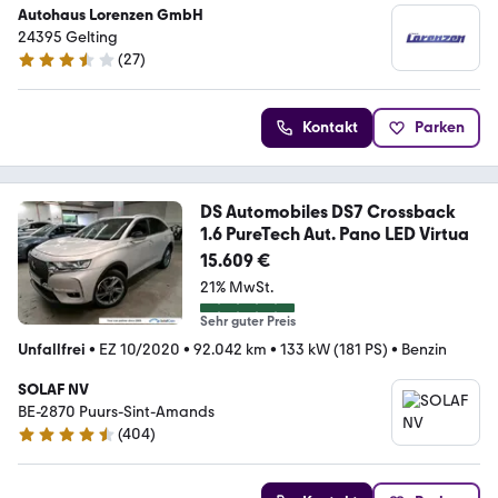
Autohaus Lorenzen GmbH
24395 Gelting
(
27
)
3.7 Sterne
Kontakt
Parken
DS Automobiles DS7 Crossback
1.6 PureTech Aut. Pano LED Virtua
15.609 €
21% MwSt.
Sehr guter Preis
Unfallfrei
•
EZ 10/2020
•
92.042 km
•
133 kW (181 PS)
•
Benzin
SOLAF NV
BE-2870 Puurs-Sint-Amands
(
404
)
4.5 Sterne