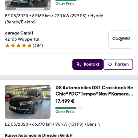
Guter Preis
EZ 08/2020
•
69.169 km
•
220 kW (299 PS)
•
Hybrid
(Benzin/Elektro)
aurego GmbH
42103 Wuppertal
(
384
)
4.8 Sterne
Kontakt
Parken
DS Automobiles DS7 Crossback Be
Chic*PDC*Tempo*Navi*Kamera*
DAB*
17.499 €
Guter Preis
EZ 05/2020
•
66.970 km
•
96 kW (131 PS)
•
Benzin
Kaiser Automobile Dresden GmbH