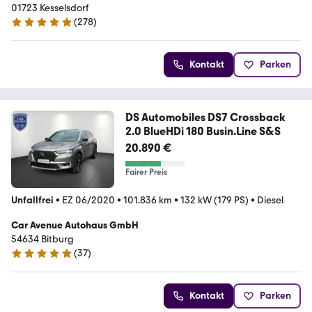
01723 Kesselsdorf
(
278
)
4.8 Sterne
Kontakt
Parken
DS Automobiles DS7 Crossback
2.0 BlueHDi 180 Busin.Line S&S
20.890 €
Fairer Preis
Unfallfrei
•
EZ 06/2020
•
101.836 km
•
132 kW (179 PS)
•
Diesel
Car Avenue Autohaus GmbH
54634 Bitburg
(
37
)
4.8 Sterne
Kontakt
Parken