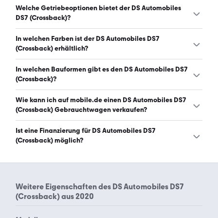
Der DS Automobiles DS7 (Crossback) hat Leistungen
Welche Getriebeoptionen bietet der DS Automobiles
zwischen 131 und 299 PS. (Stand: 9.8.2026)
DS7 (Crossback)?
Der DS Automobiles DS7 (Crossback) ist mit
In welchen Farben ist der DS Automobiles DS7
automatischem und manuellem Getriebe erhältlich.
(Crossback) erhältlich?
(Stand: 9.8.2026)
Den DS Automobiles DS7 (Crossback) gibt es in folgenden
In welchen Bauformen gibt es den DS Automobiles DS7
Farben: schwarz, weiß, grau, braun, blau, gold, beige und
(Crossback)?
silber. Die häufigste Farbe ist schwarz. (Stand: 9.8.2026)
Den DS Automobiles DS7 (Crossback) gibt es in folgenden
Wie kann ich auf mobile.de einen DS Automobiles DS7
Bauformen: SUV. (Stand: 9.8.2026)
(Crossback) Gebrauchtwagen verkaufen?
Alle Informationen zum Verkauf an mobile.de-
Ist eine Finanzierung für DS Automobiles DS7
Ankaufstationen oder per Inserat auf mobile.de gibt es
(Crossback) möglich?
auf unserer
Auto verkaufen
Seite.
Ja, ein Großteil der Angebote auf mobile.de kann
entweder über den Händler oder einen Autokredit
finanziert werden. Die ungefähre Rate kann auf der
Weitere Eigenschaften des
DS Automobiles DS7
jeweiligen Angebotsseite berechnet werden.
(Crossback) aus 2020