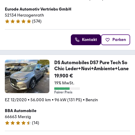
Eurode Automotiv Vertriebs GmbH
52134 Herzogenrath
(
574
)
4.8 Sterne
Kontakt
Parken
DS Automobiles DS7 Pure Tech So
Chic Leder+Navi+Ambiente+Lane
19.900 €
19% MwSt.
Fairer Preis
EZ 12/2020
•
56.000 km
•
96 kW (131 PS)
•
Benzin
BBA Automobile
66663 Merzig
(
14
)
4.6 Sterne