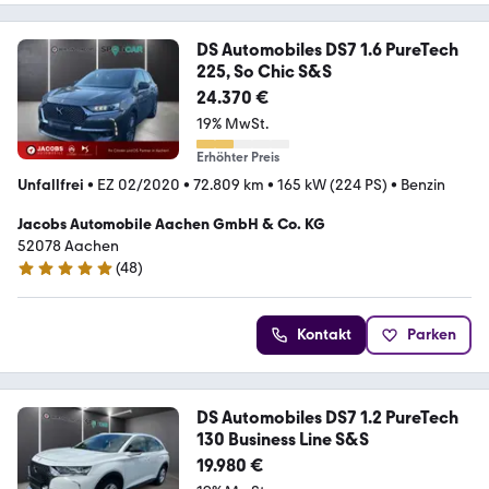
DS Automobiles DS7 1.6 PureTech
225, So Chic S&S
24.370 €
19% MwSt.
Erhöhter Preis
Unfallfrei
•
EZ 02/2020
•
72.809 km
•
165 kW (224 PS)
•
Benzin
Jacobs Automobile Aachen GmbH & Co. KG
52078 Aachen
(
48
)
5 Sterne
Kontakt
Parken
DS Automobiles DS7 1.2 PureTech
130 Business Line S&S
19.980 €