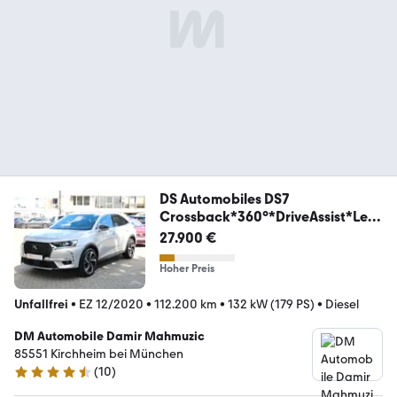
DS Automobiles DS7
Crossback*360°*DriveAssist*Leat
her*
27.900 €
Hoher Preis
Unfallfrei
•
EZ 12/2020
•
112.200 km
•
132 kW (179 PS)
•
Diesel
DM Automobile Damir Mahmuzic
85551 Kirchheim bei München
(
10
)
4.7 Sterne