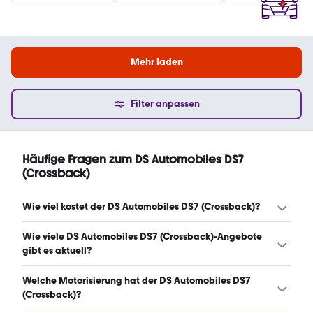
Mehr laden
Filter anpassen
Häufige Fragen zum DS Automobiles DS7
(Crossback)
Wie viel kostet der DS Automobiles DS7 (Crossback)?
Ein guter Preis für einen DS Automobiles DS7 (Crossback)
Wie viele DS Automobiles DS7 (Crossback)-Angebote
liegt zwischen 17.499 € und 21.900 €. (Stand: 9.8.2026)
gibt es aktuell?
Es gibt insgesamt 73 DS Automobiles DS7 (Crossback) bei
Welche Motorisierung hat der DS Automobiles DS7
mobile.de, davon 73 Gebraucht- und 0 Neuwagen.
(Crossback)?
(Stand: 9.8.2026)