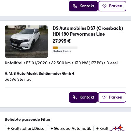
Kontakt
Parken
DS Automobiles DS7 (Crossback)
HDI 180 Pervormans Line
27.995 €
Hoher Preis
Unfallfrei
•
EZ 01/2020
•
62.500 km
•
130 kW (177 PS)
•
Diesel
A.M.S Auto Markt Schönmeier GmbH
36396 Steinau
Kontakt
Parken
Beliebte passende Filter
+
Kraftstoffart
:
Diesel
+
Getriebe
:
Automatik
+
Kraftstoffart
:
Ben