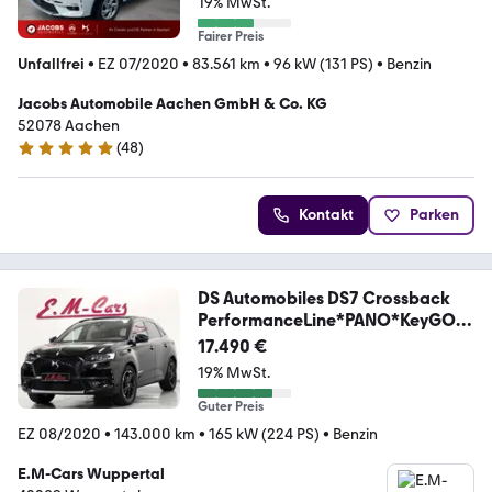
19% MwSt.
Fairer Preis
Unfallfrei
•
EZ 07/2020
•
83.561 km
•
96 kW (131 PS)
•
Benzin
Jacobs Automobile Aachen GmbH & Co. KG
52078 Aachen
(
48
)
5 Sterne
Kontakt
Parken
DS Automobiles DS7 Crossback
PerformanceLine*PANO*KeyGO*L
ED*360
17.490 €
19% MwSt.
Guter Preis
EZ 08/2020
•
143.000 km
•
165 kW (224 PS)
•
Benzin
E.M-Cars Wuppertal