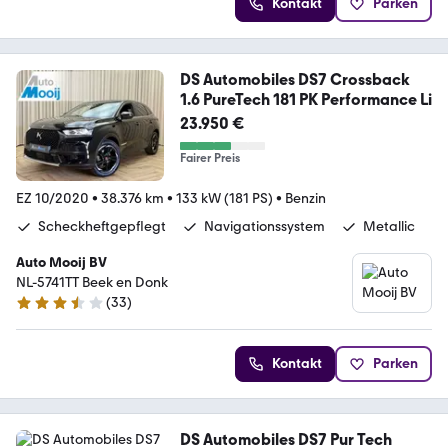
Kontakt
Parken
DS Automobiles DS7 Crossback
1.6 PureTech 181 PK Performance Li
23.950 €
Fairer Preis
EZ 10/2020
•
38.376 km
•
133 kW (181 PS)
•
Benzin
Scheckheftgepflegt
Navigationssystem
Metallic
Auto Mooij BV
NL-5741TT Beek en Donk
(
33
)
3.7 Sterne
Kontakt
Parken
DS Automobiles DS7 Pur Tech