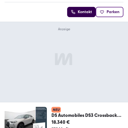
Kontakt
Parken
NEU
DS Automobiles DS3 Crossback
Blue HDI 130 Rivoli EAT8
18.340 €