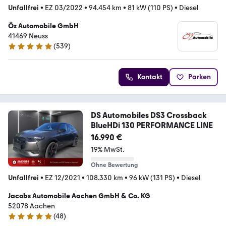
Unfallfrei
•
EZ 03/2022
•
94.454 km
•
81 kW (110 PS)
•
Diesel
Öz Automobile GmbH
41469 Neuss
(
539
)
4.8 Sterne
Kontakt
Parken
DS Automobiles DS3 Crossback
BlueHDi 130 PERFORMANCE LINE
16.990 €
19% MwSt.
Ohne Bewertung
Unfallfrei
•
EZ 12/2021
•
108.330 km
•
96 kW (131 PS)
•
Diesel
Jacobs Automobile Aachen GmbH & Co. KG
52078 Aachen
(
48
)
5 Sterne