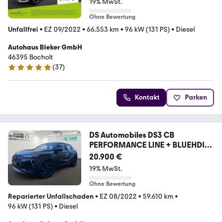
19% MwSt.
Ohne Bewertung
Unfallfrei
•
EZ 09/2022
•
66.553 km
•
96 kW (131 PS)
•
Diesel
Autohaus Bleker GmbH
46395 Bocholt
(
37
)
4.9 Sterne
Kontakt
Parken
DS Automobiles DS3 CB
PERFORMANCE LINE + BLUEHDI
130,AUT,NAVI,T
20.900 €
19% MwSt.
Ohne Bewertung
Reparierter Unfallschaden
•
EZ 08/2022
•
59.610 km
•
96 kW (131 PS)
•
Diesel