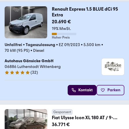
Renault Express 1.5 BLUE dCi 95
Extra
20.690 €
19% MwSt.
Hoher Preis
Unfallfrei
•
Tageszulassung
•
EZ 09/2023
•
5.500 km
•
70 kW (95 PS)
•
Diesel
Autohaus Gänsicke GmbH
06886 Lutherstadt Wittenberg
(
32
)
5 Sterne
Kontakt
Parken
Gesponsert
Fiat Ulysse Icon XL 180 AT / 9-
Sitzer + 10-Zoll-Navi
36.771 €