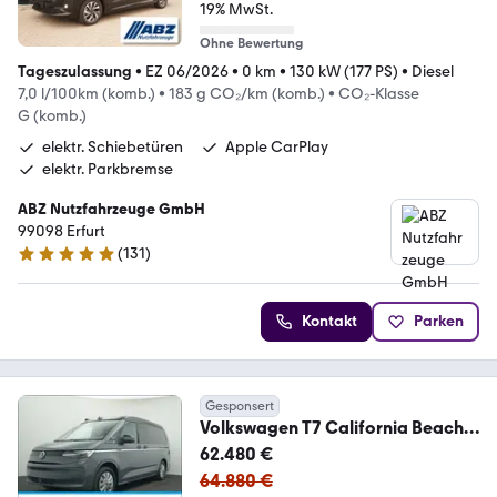
19% MwSt.
Ohne Bewertung
Tageszulassung
•
EZ 06/2026
•
0 km
•
130 kW (177 PS)
•
Diesel
7,0 l/100km (komb.)
•
183 g CO₂/km (komb.)
•
CO₂-Klasse
G (komb.)
elektr. Schiebetüren
Apple CarPlay
elektr. Parkbremse
ABZ Nutzfahrzeuge GmbH
99098 Erfurt
(
131
)
4.9 Sterne
Kontakt
Parken
Gesponsert
Volkswagen T7 California Beach
Camper TDI DSG LED NAVI 5-J-
62.480 €
64.880 €