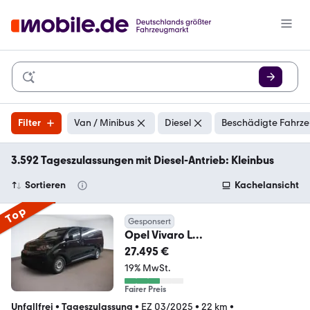
Filter
Van / Minibus
Diesel
Beschädigte Fahrze
3.592 Tageszulassungen mit Diesel-Antrieb: Kleinbus
Sortieren
Kachelansicht
Top
Gesponsert
Opel Vivaro L
*HECKKLAPPE*NAVI*KAMERA*
27.495 €
19% MwSt.
Fairer Preis
Unfallfrei
•
Tageszulassung
•
EZ 03/2025
•
22 km
•