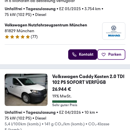
In 6 Monaten ab Bestellung verfügbar
Unfallfrei
•
Tageszulassung
•
EZ 05/2025
•
3.754 km
•
75 kW (102 PS)
•
Diesel
Volkswagen Nutzfahrzeugzentrum München
81829 München
(
77
)
4.8 Sterne
Kontakt
Parken
Volkswagen Caddy Kasten 2.0 TDI
102 PS SOFORT VERFÜGB
26.944 €
19% MwSt.
Sehr guter Preis
Unfallfrei
•
Tageszulassung
•
EZ 04/2026
•
10 km
•
75 kW (102 PS)
•
Diesel
5,4 l/100km (komb.)
•
141 g CO₂/km (komb.)
•
CO₂-Klasse
E (komb.)