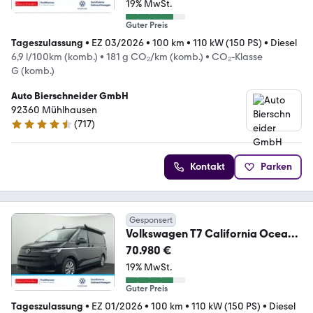
19% MwSt.
Guter Preis
Tageszulassung
•
EZ 03/2026
•
100 km
•
110 kW (150 PS)
•
Diesel
6,9 l/100km (komb.)
•
181 g CO₂/km (komb.)
•
CO₂-Klasse
G (komb.)
Auto Bierschneider GmbH
92360 Mühlhausen
(
717
)
4.5 Sterne
Kontakt
Parken
Gesponsert
Volkswagen T7 California Ocean
TDI DSG LED NAVI MARKISE
70.980 €
19% MwSt.
Guter Preis
Tageszulassung
•
EZ 01/2026
•
100 km
•
110 kW (150 PS)
•
Diesel