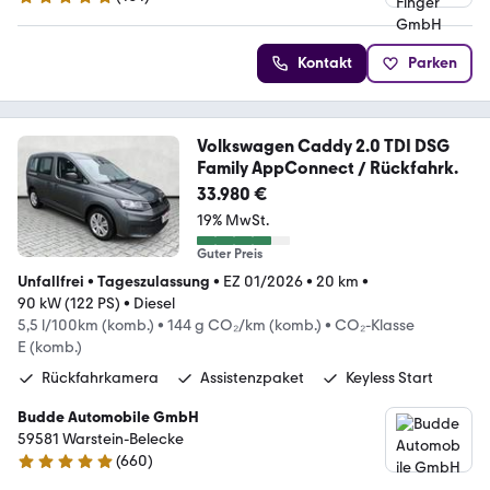
4.9 Sterne
Kontakt
Parken
Volkswagen Caddy 2.0 TDI DSG
Family AppConnect / Rückfahrk.
33.980 €
19% MwSt.
Guter Preis
Unfallfrei
•
Tageszulassung
•
EZ 01/2026
•
20 km
•
90 kW (122 PS)
•
Diesel
5,5 l/100km (komb.)
•
144 g CO₂/km (komb.)
•
CO₂-Klasse
E (komb.)
Rückfahrkamera
Assistenzpaket
Keyless Start
Budde Automobile GmbH
59581 Warstein-Belecke
(
660
)
4.8 Sterne