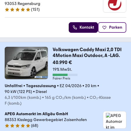
93053 Regensburg
(
151
)
5 Sterne
Kontakt
Parken
Volkswagen Caddy Maxi 2,0 TDI
4Motion Maxi Outdoor, A -LAG.
40.990 €
19% MwSt.
Fairer Preis
Unfallfrei
•
Tageszulassung
•
EZ 04/2026
•
20 km
•
90 kW (122 PS)
•
Diesel
6,3 l/100km (komb.)
•
165 g CO₂/km (komb.)
•
CO₂-Klasse
F (komb.)
APEG Automarkt im Allgäu GmbH
88353 Kisslegg Gewerbegebiet Zaisenhofen
(
68
)
4.8 Sterne