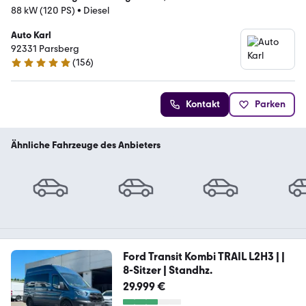
88 kW (120 PS)
•
Diesel
Auto Karl
92331 Parsberg
(
156
)
4.9 Sterne
Kontakt
Parken
Ähnliche Fahrzeuge des Anbieters
Ford Transit Kombi TRAIL L2H3 | |
8-Sitzer | Standhz.
29.999 €