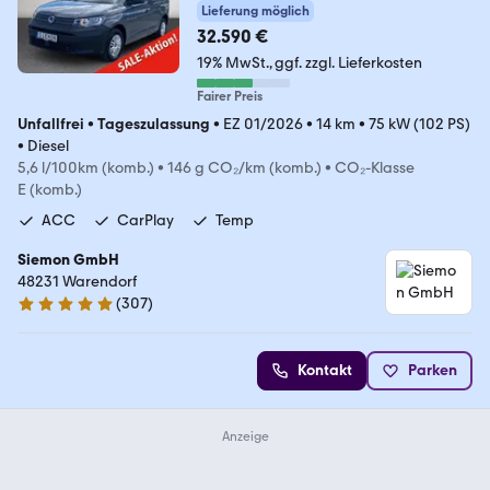
Ca
Lieferung möglich
32.590 €
19% MwSt.
ggf. zzgl. Lieferkosten
Fairer Preis
Unfallfrei
•
Tageszulassung
•
EZ 01/2026
•
14 km
•
75 kW (102 PS)
•
Diesel
5,6 l/100km (komb.)
•
146 g CO₂/km (komb.)
•
CO₂-Klasse
E (komb.)
ACC
CarPlay
Temp
Siemon GmbH
48231 Warendorf
(
307
)
4.8 Sterne
Kontakt
Parken