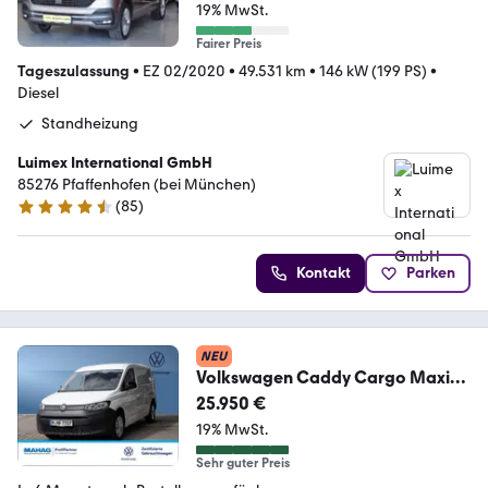
19% MwSt.
Fairer Preis
Tageszulassung
•
EZ 02/2020
•
49.531 km
•
146 kW (199 PS)
•
Diesel
Standheizung
Luimex International GmbH
85276 Pfaffenhofen (bei München)
(
85
)
4.7 Sterne
Kontakt
Parken
NEU
Volkswagen Caddy Cargo Maxi
2,0l TDI 75 kW 6-Gang-Schaltget
25.950 €
19% MwSt.
Sehr guter Preis