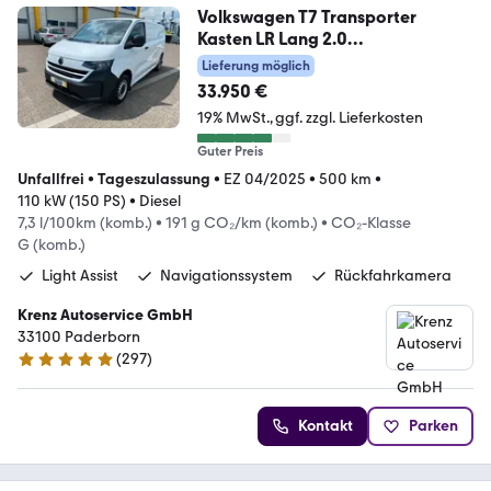
Volkswagen T7 Transporter
Kasten LR Lang 2.0
TDI+KAMER+NAVI
Lieferung möglich
33.950 €
19% MwSt.
ggf. zzgl. Lieferkosten
Guter Preis
Unfallfrei
•
Tageszulassung
•
EZ 04/2025
•
500 km
•
110 kW (150 PS)
•
Diesel
7,3 l/100km (komb.)
•
191 g CO₂/km (komb.)
•
CO₂-Klasse
G (komb.)
Light Assist
Navigationssystem
Rückfahrkamera
Krenz Autoservice GmbH
33100 Paderborn
(
297
)
4.8 Sterne
Kontakt
Parken