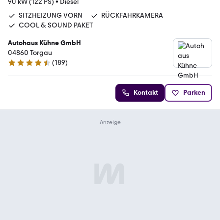
90 kW (122 PS)
•
Diesel
SITZHEIZUNG VORN
RÜCKFAHRKAMERA
COOL & SOUND PAKET
Autohaus Kühne GmbH
04860 Torgau
(
189
)
4.7 Sterne
Kontakt
Parken