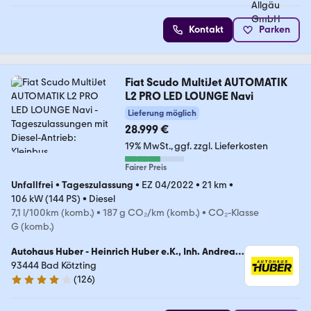
Kontakt
Parken
Fiat Scudo MultiJet AUTOMATIK
L2 PRO LED LOUNGE Navi
Lieferung möglich
28.999 €
19% MwSt.
ggf. zzgl. Lieferkosten
Fairer Preis
Unfallfrei
•
Tageszulassung
•
EZ 04/2022
•
21 km
•
106 kW (144 PS)
•
Diesel
7,1 l/100km (komb.)
•
187 g CO₂/km (komb.)
•
CO₂-Klasse
G (komb.)
Autohaus Huber - Heinrich Huber e.K., Inh. Andreas
Huber
93444 Bad Kötzting
(
126
)
3.9 Sterne