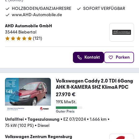
HOLZBODEN/GANZJAHRESRE
SOFORT VERFÜGBAR
www.AHD-Automobile.de
AHD Automobile GmbH
35444 Biebertal
(
121
)
5 Sterne
Kontakt
Parken
Volkswagen Caddy 2.0 TDI 6Gang
AHK R-KAMERA SHZ KlimaA PDC
27.970 €
19% MwSt.
Guter Preis
Unfallfrei
•
Tageszulassung
•
EZ 07/2024
•
1.666 km
•
75 kW (102 PS)
•
Diesel
Volkswagen Zentrum Regensburg