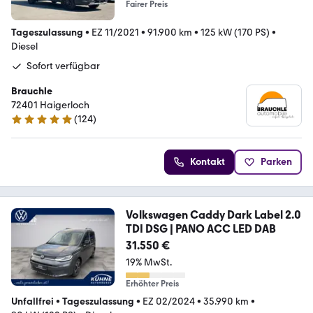
Fairer Preis
Tageszulassung
•
EZ 11/2021
•
91.900 km
•
125 kW (170 PS)
•
Diesel
Sofort verfügbar
Brauchle
72401 Haigerloch
(
124
)
4.9 Sterne
Kontakt
Parken
Volkswagen Caddy Dark Label 2.0
TDI DSG | PANO ACC LED DAB
31.550 €
19% MwSt.
Erhöhter Preis
Unfallfrei
•
Tageszulassung
•
EZ 02/2024
•
35.990 km
•