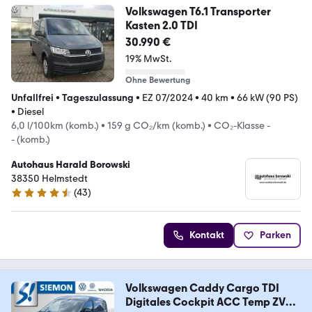
Volkswagen T6.1 Transporter
Kasten 2.0 TDI
30.990 €
19% MwSt.
Ohne Bewertung
Unfallfrei
•
Tageszulassung
•
EZ 07/2024
•
40 km
•
66 kW (90 PS)
•
Diesel
6,0 l/100km (komb.)
•
159 g CO₂/km (komb.)
•
CO₂-Klasse -
- (komb.)
Autohaus Harald Borowski
38350 Helmstedt
(
43
)
4.7 Sterne
Kontakt
Parken
Volkswagen Caddy Cargo TDI
Digitales Cockpit ACC Temp ZV