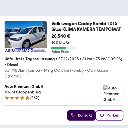
Volkswagen Caddy Kombi TDI 5
Sitze KLIMA KAMERA TEMPOMAT
28.540 €
19% MwSt.
Fairer Preis
Unfallfrei
•
Tageszulassung
•
EZ 12/2025
•
61 km
•
75 kW (102 PS)
•
Diesel
5,7 l/100km (komb.)
•
149 g CO₂/km (komb.)
•
CO₂-Klasse
E (komb.)
Auto Riemann GmbH
49661 Cloppenburg
(
162
)
5 Sterne
Kontakt
Parken