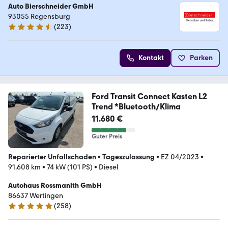
Auto Bierschneider GmbH
93055 Regensburg
(
223
)
4.4 Sterne
Kontakt
Parken
Ford Transit Connect Kasten L2
Trend *Bluetooth/Klima
11.680 €
Guter Preis
Reparierter Unfallschaden
•
Tageszulassung
•
EZ 04/2023
•
91.608 km
•
74 kW (101 PS)
•
Diesel
Autohaus Rossmanith GmbH
86637 Wertingen
(
258
)
4.8 Sterne