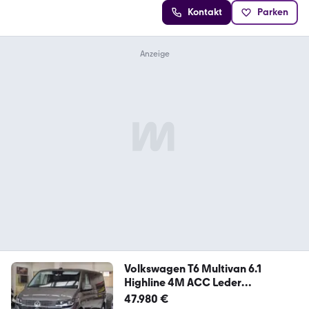
Kontakt
Parken
Volkswagen T6 Multivan 6.1
Highline 4M ACC Leder
ServiceNeu
47.980 €