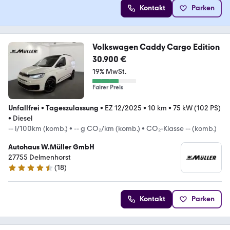
Kontakt
Parken
Volkswagen Caddy Cargo Edition
30.900 €
19% MwSt.
Fairer Preis
Unfallfrei
•
Tageszulassung
•
EZ 12/2025
•
10 km
•
75 kW (102 PS)
•
Diesel
-- l/100km (komb.)
•
-- g CO₂/km (komb.)
•
CO₂-Klasse -- (komb.)
Autohaus W.Müller GmbH
27755 Delmenhorst
(
18
)
4.3 Sterne
Kontakt
Parken