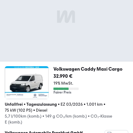
Volkswagen Caddy Maxi Cargo
32.990 €
19% MwSt.
Fairer Preis
Unfallfrei
•
Tageszulassung
•
EZ 03/2026
•
1.001 km
•
75 kW (102 PS)
•
Diesel
5,7 l/100km (komb.)
•
149 g CO₂/km (komb.)
•
CO₂-Klasse
E (komb.)
Volkswagen Automobile Frankfurt GmbH