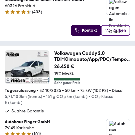
60326 Frankfurt
(
403
)
4.3 Sterne
Kontakt
Parken
Volkswagen Caddy 2.0
TDI*Klimaauto/App/PDC/Tempo
m./5-Sitzer
26.450 €
19% MwSt.
Sehr guter Preis
Tageszulassung
•
EZ 10/2025
•
50 km
•
75 kW (102 PS)
•
Diesel
5,7 l/100km (komb.)
•
151 g CO₂/km (komb.)
•
CO₂-Klasse
E (komb.)
5-Jahre Garantie
Autohaus Finger GmbH
76149 Karlsruhe
(
101
)