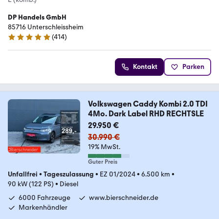
DP Handels GmbH
85716 Unterschleissheim
(
414
)
4.8 Sterne
Kontakt
Parken
Volkswagen Caddy Kombi 2.0 TDI
4Mo. Dark Label RHD RECHTSLE
29.950 €
30.990 €
19% MwSt.
Guter Preis
Unfallfrei
•
Tageszulassung
•
EZ 01/2024
•
6.500 km
•
90 kW (122 PS)
•
Diesel
6000 Fahrzeuge
www.bierschneider.de
Markenhändler