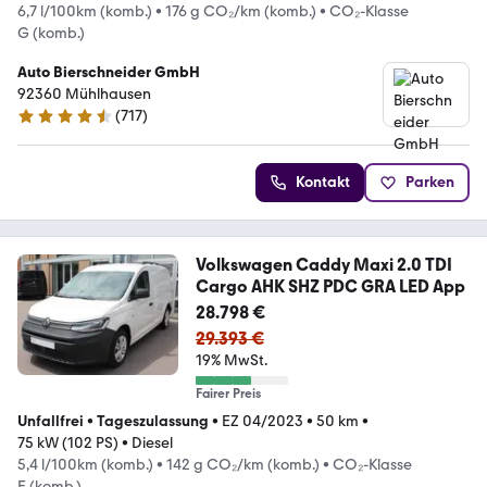
6,7 l/100km (komb.)
•
176 g CO₂/km (komb.)
•
CO₂-Klasse
G (komb.)
Auto Bierschneider GmbH
92360 Mühlhausen
(
717
)
4.5 Sterne
Kontakt
Parken
Volkswagen Caddy Maxi 2.0 TDI
Cargo AHK SHZ PDC GRA LED App
28.798 €
29.393 €
19% MwSt.
Fairer Preis
Unfallfrei
•
Tageszulassung
•
EZ 04/2023
•
50 km
•
75 kW (102 PS)
•
Diesel
5,4 l/100km (komb.)
•
142 g CO₂/km (komb.)
•
CO₂-Klasse
E (komb.)