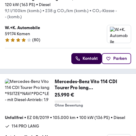
120 kW (163 PS)
•
Diesel
9,1 l/100km (komb.)
•
238 g CO₂/km (komb.)
•
CO₂-Klasse -
- (komb.)
W.+K. Automobile
59174 Kamen
(
80
)
4.2 Sterne
Kontakt
Parken
Mercedes-Benz Vito 114 CDI
Tourer Pro lang
*9SITZE*NAVI*PDC*LE
25.990 €
Ohne Bewertung
Unfallfrei
•
EZ 08/2019
•
105.000 km
•
100 kW (136 PS)
•
Diesel
114 PRO LANG