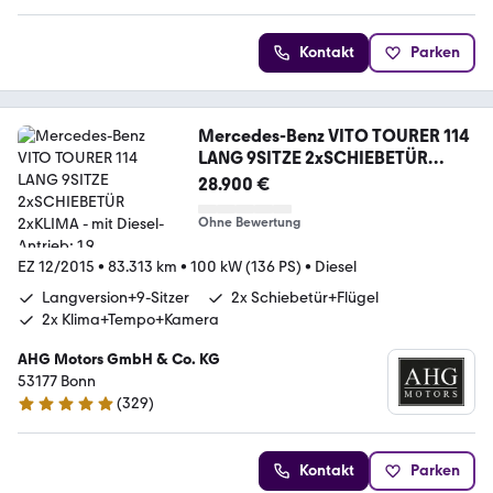
Kontakt
Parken
Mercedes-Benz VITO TOURER 114
LANG 9SITZE 2xSCHIEBETÜR
2xKLIMA
28.900 €
Ohne Bewertung
EZ 12/2015
•
83.313 km
•
100 kW (136 PS)
•
Diesel
Langversion+9-Sitzer
2x Schiebetür+Flügel
2x Klima+Tempo+Kamera
AHG Motors GmbH & Co. KG
53177 Bonn
(
329
)
4.8 Sterne
Kontakt
Parken