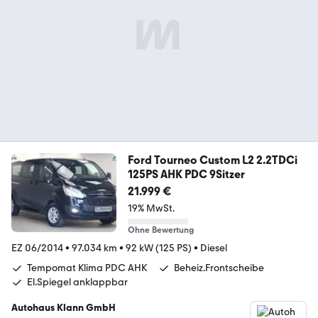
Ford Tourneo Custom L2 2.2TDCi
125PS AHK PDC 9Sitzer
21.999 €
19% MwSt.
Ohne Bewertung
EZ 06/2014
•
97.034 km
•
92 kW (125 PS)
•
Diesel
Tempomat Klima PDC AHK
Beheiz.Frontscheibe
El.Spiegel anklappbar
Autohaus Klann GmbH