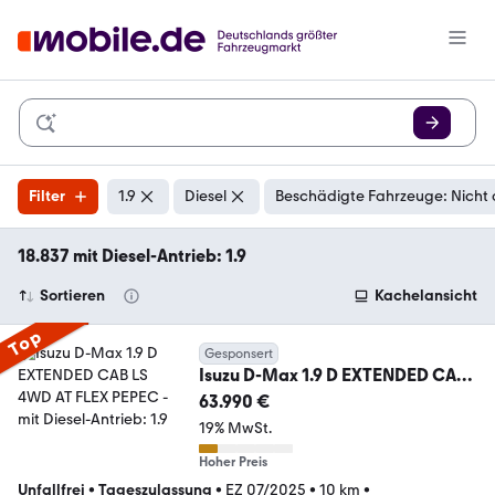
Filter
1.9
Diesel
Beschädigte Fahrzeuge: Nicht
18.837 mit Diesel-Antrieb: 1.9
Sortieren
Kachelansicht
Top
Gesponsert
Isuzu D-Max 1.9 D EXTENDED CAB
LS 4WD AT FLEX PEPEC
63.990 €
19% MwSt.
Hoher Preis
Unfallfrei
•
Tageszulassung
•
EZ 07/2025
•
10 km
•