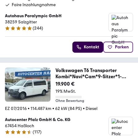
Faire Inzahlungnahme
Autohaus Paralympic GmbH
38259 Salzgitter
(
244
)
5 Sterne
Kontakt
Parken
Volkswagen T6 Transporter
Kombi*Navi*Cam*9-Sitzer*1-
Hand
19.900 €
19% MwSt.
Ohne Bewertung
EZ 07/2016
•
114.487 km
•
62 kW (84 PS)
•
Diesel
Autocenter Pfalz GmbH & Co. KG
67454 Haßloch
(
117
)
4.3 Sterne