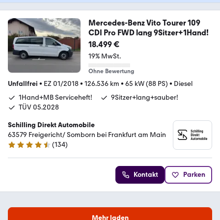
Mercedes-Benz Vito Tourer 109
CDI Pro FWD lang 9Sitzer+1Hand!
18.499 €
19% MwSt.
Ohne Bewertung
Unfallfrei
•
EZ 01/2018
•
126.536 km
•
65 kW (88 PS)
•
Diesel
1Hand+MB Serviceheft!
9Sitzer+lang+sauber!
TÜV 05.2028
Schilling Direkt Automobile
63579 Freigericht/ Somborn bei Frankfurt am Main
(
134
)
4.7 Sterne
Kontakt
Parken
Mehr laden