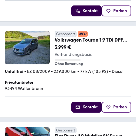
Kontakt
Parken
Gesponsert
NEU
Volkswagen Touran 1.9 TDI DPF
Freestyle BlueMotion Free...
3.999 €
Verhandlungsbasis
Ohne Bewertung
Unfallfrei
•
EZ 08/2009
•
239.000 km
•
77 kW (105 PS)
•
Diesel
Privatanbieter
93494 Waffenbrunn
Kontakt
Parken
Gesponsert