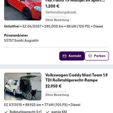
Fiat Punto 1.9 Multijet 8V Sport
TÜV bis 08/2027 !!!
1.200 €
Verhandlungsbasis
Ohne Bewertung
Unfallfrei
•
EZ 06/2007
•
285.000 km
•
88 kW (120 PS)
•
Diesel
Privatanbieter
53757 Sankt Augustin
Kontakt
Parken
Volkswagen Caddy Maxi Team 1.9
TDI Rollstuhlgerecht-Rampe
22.950 €
Ohne Bewertung
EZ 07/2010
•
88.925 km
•
77 kW (105 PS)
•
Diesel
Rollstuhlgerecht 5+1
wenig KM