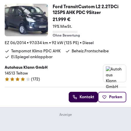
Ford TransitCustom L2 2.2TDCi
125PS AHK PDC 9Sitzer
21.999 €
19% MwSt.
Ohne Bewertung
EZ 06/2014
•
97.034 km
•
92 kW (125 PS)
•
Diesel
Tempomat Klima PDC AHK
Beheiz.Frontscheibe
El.Spiegel anklappbar
Autohaus Klann GmbH
14513 Teltow
(
172
)
4 Sterne
Kontakt
Parken