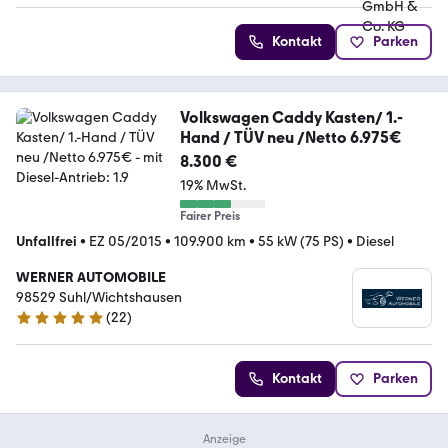
Kontakt
Parken
Volkswagen Caddy Kasten/ 1.-
Hand / TÜV neu /Netto 6.975€
8.300 €
19% MwSt.
Fairer Preis
Unfallfrei
•
EZ 05/2015
•
109.900 km
•
55 kW (75 PS)
•
Diesel
WERNER AUTOMOBILE
98529 Suhl/Wichtshausen
(
22
)
5 Sterne
Kontakt
Parken