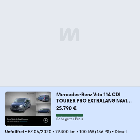
Mercedes-Benz Vito 114 CDI
TOURER PRO EXTRALANG NAVI
9G-TRON
25.790 €
Sehr guter Preis
Unfallfrei
•
EZ 06/2020
•
79.300 km
•
100 kW (136 PS)
•
Diesel