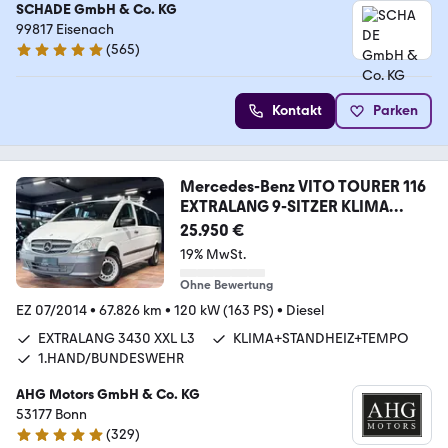
SCHADE GmbH & Co. KG
99817 Eisenach
(
565
)
4.8 Sterne
Kontakt
Parken
Mercedes-Benz VITO TOURER 116
EXTRALANG 9-SITZER KLIMA
STANDHZ
25.950 €
19% MwSt.
Ohne Bewertung
EZ 07/2014
•
67.826 km
•
120 kW (163 PS)
•
Diesel
EXTRALANG 3430 XXL L3
KLIMA+STANDHEIZ+TEMPO
1.HAND/BUNDESWEHR
AHG Motors GmbH & Co. KG
53177 Bonn
(
329
)
4.8 Sterne