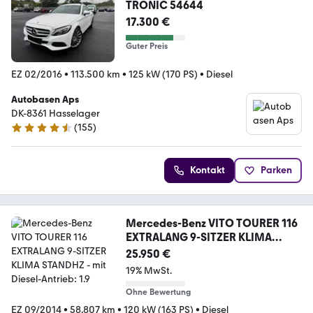
TRONIC 54644
17.300 €
Guter Preis
EZ 02/2016
•
113.500 km
•
125 kW (170 PS)
•
Diesel
Autobasen Aps
DK-8361 Hasselager
(
155
)
4.6 Sterne
Kontakt
Parken
Mercedes-Benz VITO TOURER 116
EXTRALANG 9-SITZER KLIMA
STANDHZ
25.950 €
19% MwSt.
Ohne Bewertung
EZ 09/2014
•
58.807 km
•
120 kW (163 PS)
•
Diesel