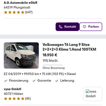
A.G.Automobile eGbR
64319 Pfungstadt
(
647
)
4.9 Sterne
Kontakt
Parken
Volkswagen T6 Lang 9 Sitze
2+2+2+3 Klima 1.Hand 100TKM
18.950 €
19% MwSt.
Ohne Bewertung
EZ 04/2019
•
99.950 km
•
75 kW (102 PS)
•
Diesel
Finanzierung
Garantie
Lieferung
vysa GmbH
40721 Hilden
(
45
)
4.9 Sterne