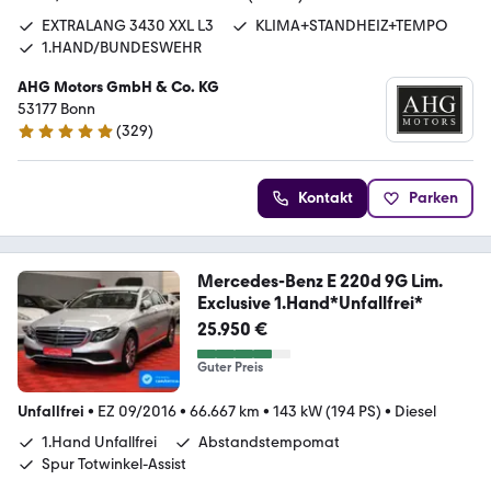
EXTRALANG 3430 XXL L3
KLIMA+STANDHEIZ+TEMPO
1.HAND/BUNDESWEHR
AHG Motors GmbH & Co. KG
53177 Bonn
(
329
)
4.8 Sterne
Kontakt
Parken
Mercedes-Benz E 220d 9G Lim.
Exclusive 1.Hand*Unfallfrei*
25.950 €
Guter Preis
Unfallfrei
•
EZ 09/2016
•
66.667 km
•
143 kW (194 PS)
•
Diesel
1.Hand Unfallfrei
Abstandstempomat
Spur Totwinkel-Assist