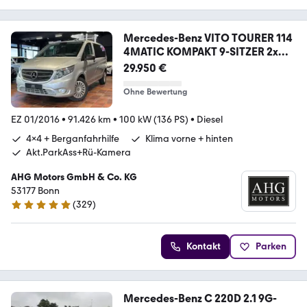
Mercedes-Benz VITO TOURER 114
4MATIC KOMPAKT 9-SITZER 2x
KLIMA
29.950 €
Ohne Bewertung
EZ 01/2016
•
91.426 km
•
100 kW (136 PS)
•
Diesel
4x4 + Berganfahrhilfe
Klima vorne + hinten
Akt.ParkAss+Rü-Kamera
AHG Motors GmbH & Co. KG
53177 Bonn
(
329
)
4.8 Sterne
Kontakt
Parken
Mercedes-Benz C 220D 2.1 9G-