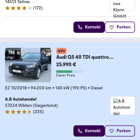
14513 Teltow
(
172
)
4 Sterne
Kontakt
Parken
NEU
Audi Q5 40 TDI quattro
190PS/LED/LEDER/94.200km
25.990 €
Fairer Preis
EZ 10/2018
•
94.200 km
•
140 kW (190 PS)
•
Diesel
A.B Autohandel
57234 Wilden (Siegerland)
(
235
)
4.5 Sterne
Kontakt
Parken