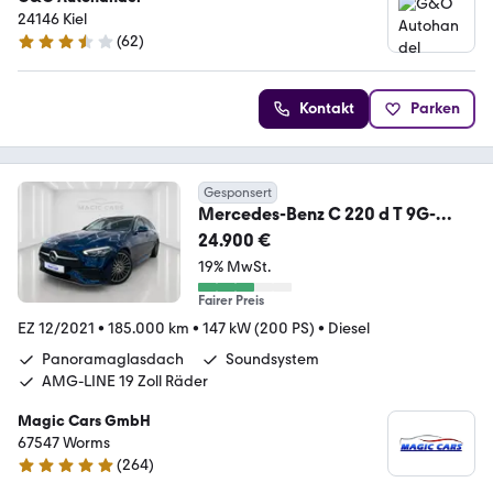
24146 Kiel
(
62
)
3.6 Sterne
Kontakt
Parken
Gesponsert
Mercedes-Benz C 220 d T 9G-
TRONIC AMG Line
24.900 €
*LED*Pano*19Zoll*
19% MwSt.
Fairer Preis
EZ 12/2021
•
185.000 km
•
147 kW (200 PS)
•
Diesel
Panoramaglasdach
Soundsystem
AMG-LINE 19 Zoll Räder
Magic Cars GmbH
67547 Worms
(
264
)
4.9 Sterne