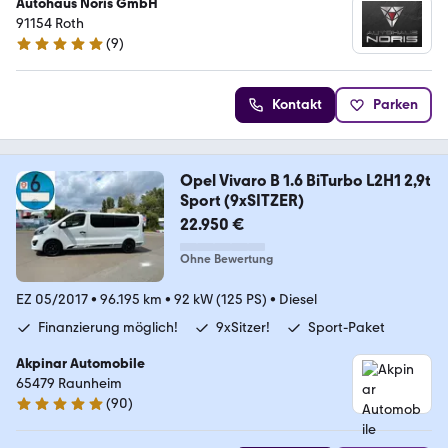
Autohaus Noris GmbH
91154 Roth
(
9
)
4.9 Sterne
Kontakt
Parken
Opel Vivaro B 1.6 BiTurbo L2H1 2,9t
Sport (9xSITZER)
22.950 €
Ohne Bewertung
EZ 05/2017
•
96.195 km
•
92 kW (125 PS)
•
Diesel
Finanzierung möglich!
9xSitzer!
Sport-Paket
Akpinar Automobile
65479 Raunheim
(
90
)
4.8 Sterne