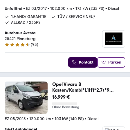
Unfallfrei
•
EZ 03/2017
•
102.000 km
•
173 kW (235 PS)
•
Diesel
1.HAND/ GARANTIE
TÜV / SERVICE NEU/
ALLRAD / 235PS
Autohaus Avesta
25421 Pinneberg
(
93
)
4.6 Sterne
Kontakt
Parken
Opel Vivaro B
Kasten/Kombi*L1H1*2,7t*9
Sitze*Ahk*
16.999 €
Ohne Bewertung
EZ 05/2015
•
120.000 km
•
103 kW (140 PS)
•
Diesel
G&O Autohandel