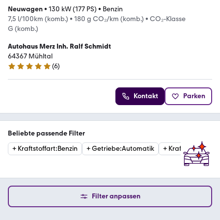
Neuwagen
•
130 kW (177 PS)
•
Benzin
7,5 l/100km (komb.)
•
180 g CO₂/km (komb.)
•
CO₂-Klasse
G (komb.)
Autohaus Merz Inh. Ralf Schmidt
64367 Mühltal
(
6
)
4.8 Sterne
Kontakt
Parken
Beliebte passende Filter
+
Kraftstoffart
:
Benzin
+
Getriebe
:
Automatik
+
Kraftstoffart
:
Hyb
Filter anpassen