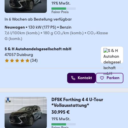
19% MwSt.
Fairer Preis
In 6 Wochen ab Bestellung verfügbar
Neuwagen
•
130 kW (177 PS)
•
Benzin
7,6 l/100km (komb.)
•
180 g CO₂/km (komb.)
•
CO₂-Klasse
G (komb.)
S & H Autohandelsgesellschaft mbH
47057 Duisburg
(
34
)
5 Sterne
Kontakt
Parken
DFSK Forthing 4 4 U-Tour
*Vollausstattung*
30.995 €
19% MwSt.
Fairer Preis