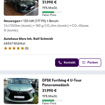
31.990 €
19% MwSt.
Fairer Preis
Neuwagen
•
130 kW (177 PS)
•
Benzin
7,6 l/100km (komb.)
•
180 g CO₂/km (komb.)
•
CO₂-Klasse
G (komb.)
Autohaus Merz Inh. Ralf Schmidt
64367 Mühltal
(
6
)
4.8 Sterne
Kontakt
Parken
DFSK Forthing 4 U-Tour
Panoramadach
31.990 €
19% MwSt.
Fairer Preis