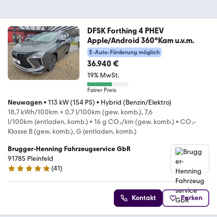
DFSK Forthing 4 PHEV
Apple/Android 360°Kam u.v.m.
E-Auto-Förderung möglich
36.940 €
19% MwSt.
Fairer Preis
Neuwagen
•
113 kW (154 PS)
•
Hybrid (Benzin/Elektro)
18,7 kWh/100km + 0,7 l/100km (gew. komb.), 7,6
l/100km (entladen, komb.)
•
16 g CO₂/km (gew. komb.)
•
CO₂-
Klasse B (gew. komb.), G (entladen, komb.)
Brugger-Henning Fahrzeugservice GbR
91785 Pleinfeld
(
41
)
4.9 Sterne
Kontakt
Parken