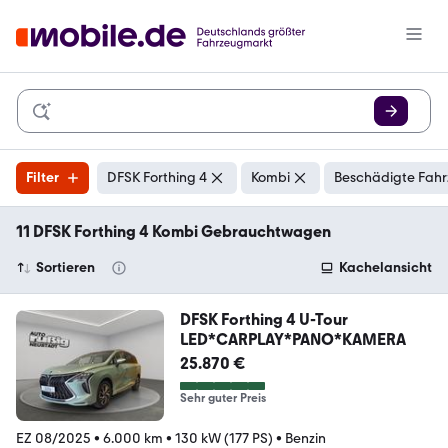
Filter
DFSK Forthing 4
Kombi
Beschädigte Fahr
11 DFSK Forthing 4 Kombi Gebrauchtwagen
Sortieren
Kachelansicht
DFSK Forthing 4 U-Tour
LED*CARPLAY*PANO*KAMERA
25.870 €
Sehr guter Preis
EZ 08/2025
•
6.000 km
•
130 kW (177 PS)
•
Benzin