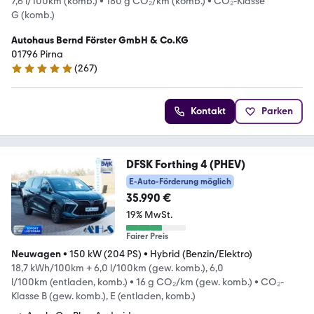
7,6 l/100km (komb.)
•
180 g CO₂/km (komb.)
•
CO₂-Klasse
G (komb.)
Autohaus Bernd Förster GmbH & Co.KG
01796 Pirna
(
267
)
4.8 Sterne
Kontakt
Parken
DFSK Forthing 4 (PHEV)
E-Auto-Förderung möglich
35.990 €
19% MwSt.
Fairer Preis
Neuwagen
•
150 kW (204 PS)
•
Hybrid (Benzin/Elektro)
18,7 kWh/100km + 6,0 l/100km (gew. komb.), 6,0
l/100km (entladen, komb.)
•
16 g CO₂/km (gew. komb.)
•
CO₂-
Klasse B (gew. komb.), E (entladen, komb.)