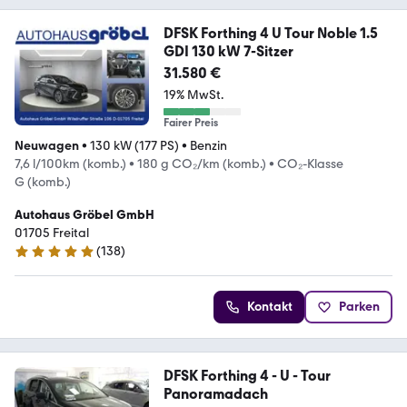
DFSK Forthing 4 U Tour Noble 1.5
GDI 130 kW 7-Sitzer
31.580 €
19% MwSt.
Fairer Preis
Neuwagen
•
130 kW (177 PS)
•
Benzin
7,6 l/100km (komb.)
•
180 g CO₂/km (komb.)
•
CO₂-Klasse
G (komb.)
Autohaus Gröbel GmbH
01705 Freital
(
138
)
5 Sterne
Kontakt
Parken
DFSK Forthing 4 - U - Tour
Panoramadach