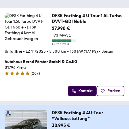
DFSK Forthing 4 U Tour 1,5L Turbo
DVVT-GDI Noble
27.990 €
19% MwSt.
Guter Preis
Unfallfrei
•
EZ 11/2025
•
5.500 km
•
130 kW (177 PS)
•
Benzin
Autohaus Bernd Förster GmbH & Co.KG
01796 Pirna
(
267
)
4.8 Sterne
Kontakt
Parken
DFSK Forthing 4 4U-Tour
*Vollausstattung*
30.995 €