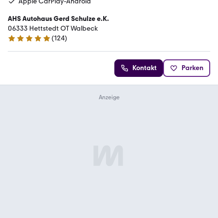
Apple CarPlay-Android
AHS Autohaus Gerd Schulze e.K.
06333 Hettstedt OT Walbeck
(
124
)
4.9 Sterne
Kontakt
Parken