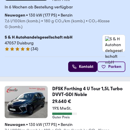
In 6 Wochen ab Bestellung verfügbar
Neuwagen
•
130 kW (177 PS)
•
Benzin
7,6 l/100km (komb.)
•
180 g CO₂/km (komb.)
•
CO₂-Klasse
G (komb.)
S & H Autohandelsgesellschaft mbH
47057 Duisburg
(
34
)
5 Sterne
Kontakt
Parken
DFSK Forthing 4 U Tour 1,5L Turbo
DVVT-GDI Noble
29.640 €
19% MwSt.
Guter Preis
Neuwagen
•
130 kW (177 PS)
•
Benzin