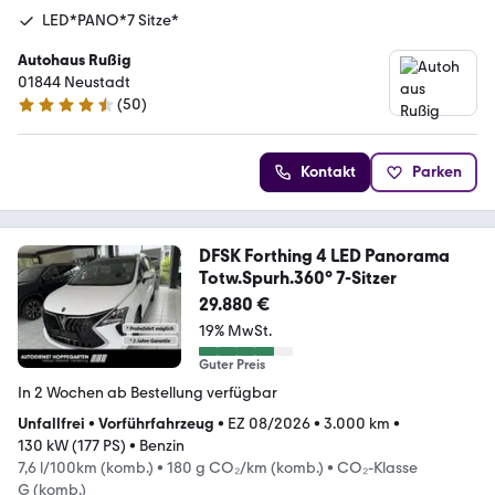
LED*PANO*7 Sitze*
Autohaus Rußig
01844 Neustadt
(
50
)
4.3 Sterne
Kontakt
Parken
DFSK Forthing 4 LED Panorama
Totw.Spurh.360° 7-Sitzer
29.880 €
19% MwSt.
Guter Preis
In 2 Wochen ab Bestellung verfügbar
Unfallfrei
•
Vorführfahrzeug
•
EZ 08/2026
•
3.000 km
•
130 kW (177 PS)
•
Benzin
7,6 l/100km (komb.)
•
180 g CO₂/km (komb.)
•
CO₂-Klasse
G (komb.)