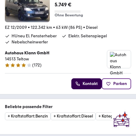
Laureate AHK HUneu 1Hand
5.749 €
Ohne Bewertung
EZ 12/2009
•
122.342 km
•
63 kW (86 PS)
•
Diesel
HUneu El. Fensterheber
Elektr. Seitenspiegel
Nebelscheinwerfer
Autohaus Klann GmbH
14513 Teltow
(
172
)
4 Sterne
Kontakt
Parken
Beliebte passende Filter
+
Kraftstoffart
:
Benzin
+
Kraftstoffart
:
Diesel
+
Kategorie
:
Limous