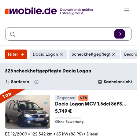
Filter
Dacia Logan
Scheckheftgepflegt
Beschä
325 scheckheftgepflegte Dacia Logan
Sortieren
Kachelansicht
Top
Gesponsert
NEU
Dacia Logan MCV 1.5dci 86PS
Laureate AHK HUneu 1Hand
5.749 €
Ohne Bewertung
EZ 12/2009
•
122.342 km
•
63 kW (86 PS)
•
Diesel