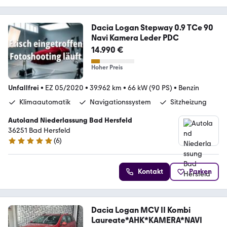
Dacia Logan Stepway 0.9 TCe 90
Navi Kamera Leder PDC
14.990 €
Hoher Preis
Unfallfrei
•
EZ 05/2020
•
39.962 km
•
66 kW (90 PS)
•
Benzin
Klimaautomatik
Navigationssystem
Sitzheizung
Autoland Niederlassung Bad Hersfeld
36251 Bad Hersfeld
(
6
)
4.9 Sterne
Kontakt
Parken
Dacia Logan MCV II Kombi
Laureate*AHK*KAMERA*NAVI