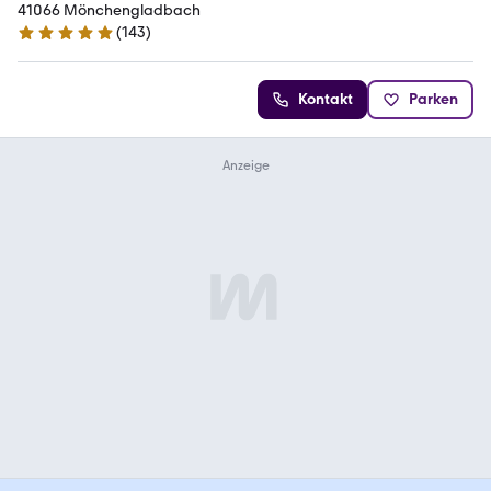
41066 Mönchengladbach
(
143
)
4.9 Sterne
Kontakt
Parken