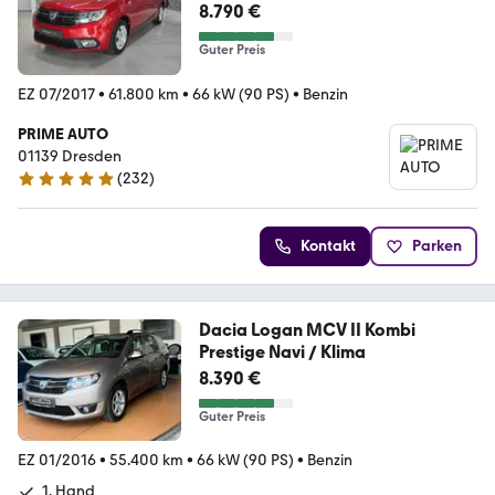
8.790 €
Guter Preis
EZ 07/2017
•
61.800 km
•
66 kW (90 PS)
•
Benzin
PRIME AUTO
01139 Dresden
(
232
)
4.8 Sterne
Kontakt
Parken
Dacia Logan MCV II Kombi
Prestige Navi / Klima
8.390 €
Guter Preis
EZ 01/2016
•
55.400 km
•
66 kW (90 PS)
•
Benzin
1. Hand