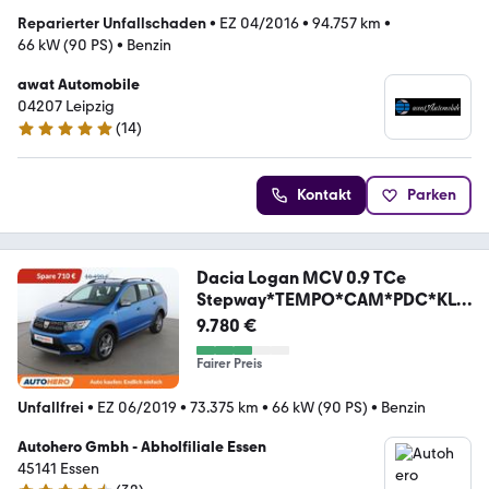
Reparierter Unfallschaden
•
EZ 04/2016
•
94.757 km
•
66 kW (90 PS)
•
Benzin
awat Automobile
04207 Leipzig
(
14
)
4.9 Sterne
Kontakt
Parken
Dacia Logan MCV 0.9 TCe
Stepway*TEMPO*CAM*PDC*KLI
MA*
9.780 €
Fairer Preis
Unfallfrei
•
EZ 06/2019
•
73.375 km
•
66 kW (90 PS)
•
Benzin
Autohero Gmbh - Abholfiliale Essen
45141 Essen