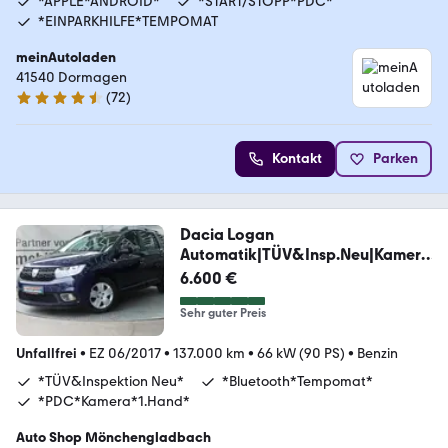
*APPLE*ANDROID*
*START/STOPP*PDC*
*EINPARKHILFE*TEMPOMAT
meinAutoladen
41540 Dormagen
(
72
)
4.5 Sterne
Kontakt
Parken
Dacia Logan
Automatik|TÜV&Insp.Neu|Kamera
|1.Hand|Tempo
6.600 €
Sehr guter Preis
Unfallfrei
•
EZ 06/2017
•
137.000 km
•
66 kW (90 PS)
•
Benzin
*TÜV&Inspektion Neu*
*Bluetooth*Tempomat*
*PDC*Kamera*1.Hand*
Auto Shop Mönchengladbach