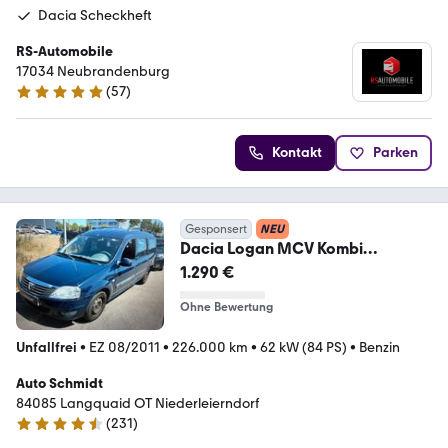
Dacia Scheckheft
RS-Automobile
17034 Neubrandenburg
(
57
)
4.8 Sterne
Kontakt
Parken
Gesponsert
NEU
Dacia Logan MCV Kombi
Laureate 1.Hand Klima
1.290 €
Ohne Bewertung
Unfallfrei
•
EZ 08/2011
•
226.000 km
•
62 kW (84 PS)
•
Benzin
Auto Schmidt
84085 Langquaid OT Niederleierndorf
(
231
)
4.3 Sterne