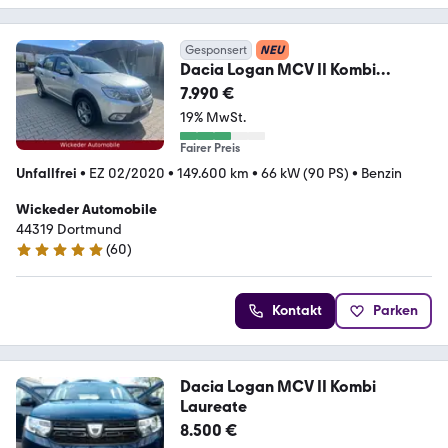
Gesponsert
NEU
Dacia Logan MCV II Kombi
Stepway/Tüv Neu/Top Pflege
7.990 €
19% MwSt.
Fairer Preis
Unfallfrei
•
EZ 02/2020
•
149.600 km
•
66 kW (90 PS)
•
Benzin
Wickeder Automobile
44319 Dortmund
(
60
)
4.9 Sterne
Kontakt
Parken
Dacia Logan MCV II Kombi
Laureate
8.500 €