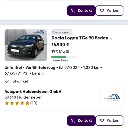
Kontakt
Parken
Gesponsert
Dacia Logan TCe 90 Sedan
Expression Totwinkel Navi PDC
16.900 €
19% MwSt.
Fairer Preis
Unfallfrei
•
Vorführfahrzeug
•
EZ 07/2024
•
1.020 km
•
67 kW (91 PS)
•
Benzin
Totwinkel
Autopark Haldensleben GmbH
39340 Haldensleben
(
10
)
5 Sterne
Kontakt
Parken