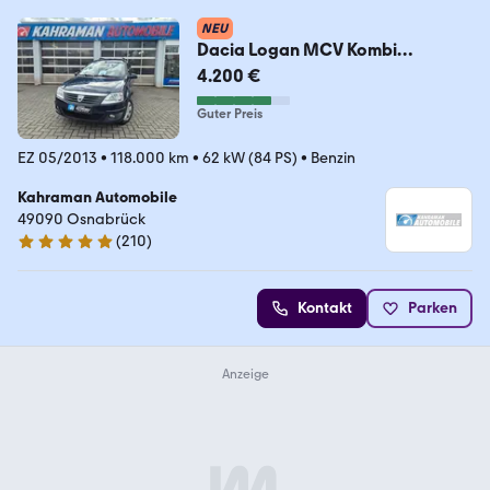
NEU
Dacia Logan MCV Kombi
Laureate
4.200 €
Guter Preis
EZ 05/2013
•
118.000 km
•
62 kW (84 PS)
•
Benzin
Kahraman Automobile
49090 Osnabrück
(
210
)
4.8 Sterne
Kontakt
Parken