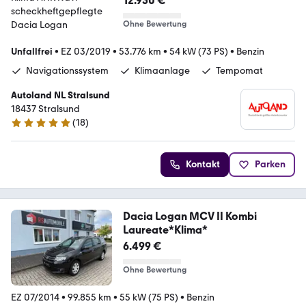
12.950 €
Ohne Bewertung
Unfallfrei
•
EZ 03/2019
•
53.776 km
•
54 kW (73 PS)
•
Benzin
Navigationssystem
Klimaanlage
Tempomat
Autoland NL Stralsund
18437 Stralsund
(
18
)
4.9 Sterne
Kontakt
Parken
Dacia Logan MCV II Kombi
Laureate*Klima*
6.499 €
Ohne Bewertung
EZ 07/2014
•
99.855 km
•
55 kW (75 PS)
•
Benzin