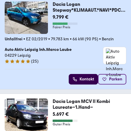
Dacia Logan
Stepway*KLIMAAUT.*NAVI*PDC*1
te Hand*
9.799 €
Fairer Preis
Unfallfrei
•
EZ 02/2019
•
79.783 km
•
66 kW (90 PS)
•
Benzin
Auto Aktiv Leipzig Inh.Marco Laube
04229 Leipzig
(
25
)
5 Sterne
Kontakt
Parken
Dacia Logan MCV II Kombi
Laureate~1.Hand~
5.697 €
Guter Preis