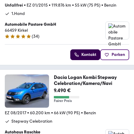
Unfallfrei
•
EZ 01/2015
•
119.876 km
•
55 kW (75 PS)
•
Benzin
1.Hand
Automobile Pastore GmbH
66459 Kirkel
(
34
)
4.9 Sterne
Kontakt
Parken
Dacia Logan Kombi Stepway
Celebration/Kamera/Navi
9.490 €
Fairer Preis
EZ 08/2017
•
60.200 km
•
66 kW (90 PS)
•
Benzin
Stepway Celebration
Autohaus Raschke