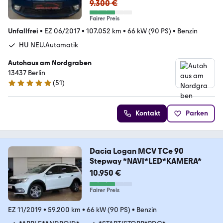
9.300 €
Fairer Preis
Unfallfrei
•
EZ 06/2017
•
107.052 km
•
66 kW (90 PS)
•
Benzin
HU NEU.Automatik
Autohaus am Nordgraben
13437 Berlin
(
51
)
4.8 Sterne
Kontakt
Parken
Dacia Logan MCV TCe 90
Stepway *NAVI*LED*KAMERA*
10.950 €
Fairer Preis
EZ 11/2019
•
59.200 km
•
66 kW (90 PS)
•
Benzin