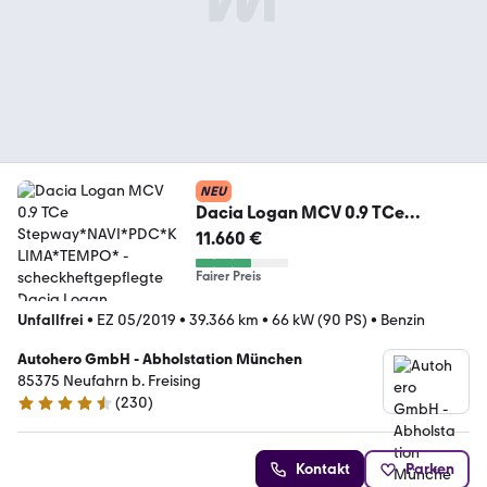
NEU
Dacia Logan MCV 0.9 TCe
Stepway*NAVI*PDC*KLIMA*TEMP
11.660 €
O*
Fairer Preis
Unfallfrei
•
EZ 05/2019
•
39.366 km
•
66 kW (90 PS)
•
Benzin
Autohero GmbH - Abholstation München
85375 Neufahrn b. Freising
(
230
)
4.4 Sterne
Kontakt
Parken