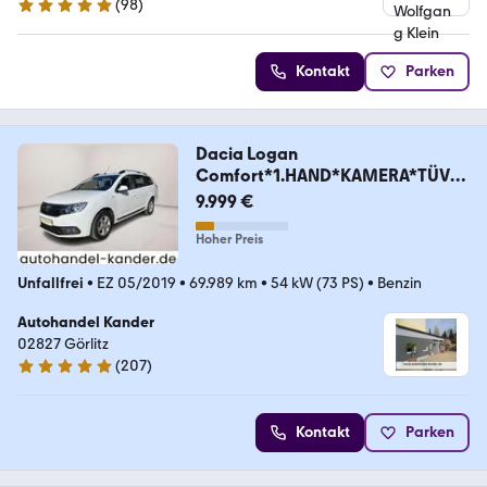
(
98
)
4.9 Sterne
Kontakt
Parken
Dacia Logan
Comfort*1.HAND*KAMERA*TÜV
NEU*GARANTIE
9.999 €
Hoher Preis
Unfallfrei
•
EZ 05/2019
•
69.989 km
•
54 kW (73 PS)
•
Benzin
Autohandel Kander
02827 Görlitz
(
207
)
4.9 Sterne
Kontakt
Parken