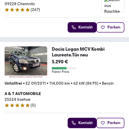
09228 Chemnitz
(
267
)
4.8 Sterne
Kontakt
Parken
Dacia Logan MCV Kombi
Laureate.Tüv neu
5.290 €
Fairer Preis
Unfallfrei
•
EZ 09/2011
•
114.000 km
•
62 kW (84 PS)
•
Benzin
A & T AUTOMOBILE
25524 Itzehoe
(
5
)
5 Sterne
Kontakt
Parken