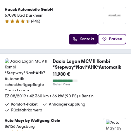
Hauck Automobile GmbH
67098 Bad Dürkheim
(
446
)
4.4 Sterne
Kontakt
Parken
Dacia Logan MCV II Kombi
*Stepway*Navi*AHK*Automatik
11.980 €
Guter Preis
EZ 08/2019
•
42.360 km
•
66 kW (90 PS)
•
Benzin
Komfort-Paket
Anhängerkupplung
Rückfahrkamera
Auto Mayr by Wolfgang Klein
86156 Augsburg