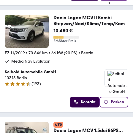
Dacia Logan MCV II Kombi
Stepway/Navi/Klima/Temp/Kam
10.480 €
Erhöhter Preis
EZ 11/2019
•
70.846 km
•
66 kW (90 PS)
•
Benzin
Media Nav Evolution
Seibold Automobile GmbH
10315 Berlin
(
193
)
4.3 Sterne
Kontakt
Parken
NEU
Dacia Logan MCV 1.5dci 86PS