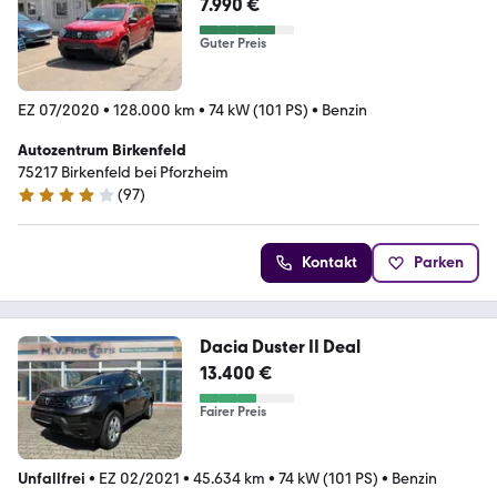
7.990 €
Guter Preis
EZ 07/2020
•
128.000 km
•
74 kW (101 PS)
•
Benzin
Autozentrum Birkenfeld
75217 Birkenfeld bei Pforzheim
(
97
)
4 Sterne
Kontakt
Parken
Dacia Duster II Deal
13.400 €
Fairer Preis
Unfallfrei
•
EZ 02/2021
•
45.634 km
•
74 kW (101 PS)
•
Benzin