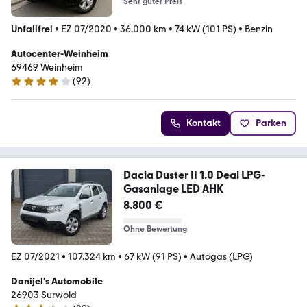
Sehr guter Preis
Unfallfrei
•
EZ 07/2020
•
36.000 km
•
74 kW (101 PS)
•
Benzin
Autocenter-Weinheim
69469 Weinheim
(
92
)
4.2 Sterne
Kontakt
Parken
Dacia Duster II 1.0 Deal LPG-
Gasanlage LED AHK
8.800 €
Ohne Bewertung
EZ 07/2021
•
107.324 km
•
67 kW (91 PS)
•
Autogas (LPG)
Danijel's Automobile
26903 Surwold