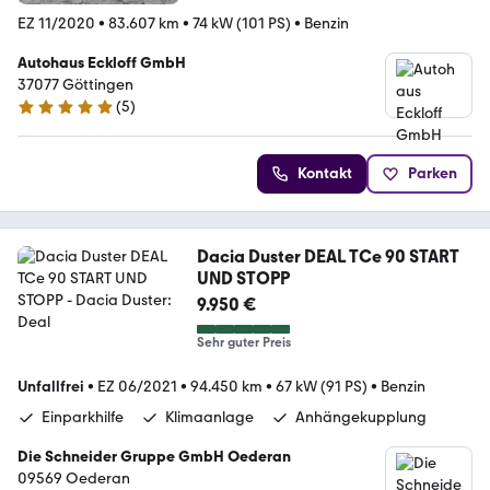
EZ 11/2020
•
83.607 km
•
74 kW (101 PS)
•
Benzin
Autohaus Eckloff GmbH
37077 Göttingen
(
5
)
4.8 Sterne
Kontakt
Parken
Dacia Duster DEAL TCe 90 START
UND STOPP
9.950 €
Sehr guter Preis
Unfallfrei
•
EZ 06/2021
•
94.450 km
•
67 kW (91 PS)
•
Benzin
Einparkhilfe
Klimaanlage
Anhängekupplung
Die Schneider Gruppe GmbH Oederan
09569 Oederan