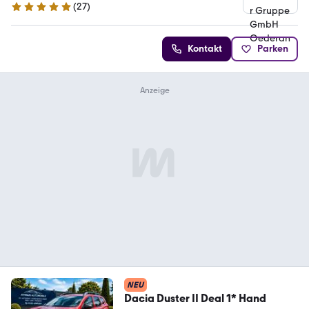
(
27
)
5 Sterne
Kontakt
Parken
NEU
Dacia Duster II Deal 1* Hand