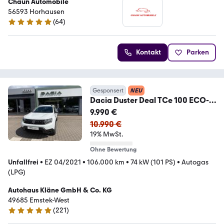
Chaun Automobile
56593 Horhausen
(
64
)
4.9 Sterne
Kontakt
Parken
Gesponsert
NEU
Dacia Duster Deal TCe 100 ECO-G
2WD
9.990 €
10.990 €
19% MwSt.
Ohne Bewertung
Unfallfrei
•
EZ 04/2021
•
106.000 km
•
74 kW (101 PS)
•
Autogas
(LPG)
Autohaus Kläne GmbH & Co. KG
49685 Emstek-West
(
221
)
4.9 Sterne