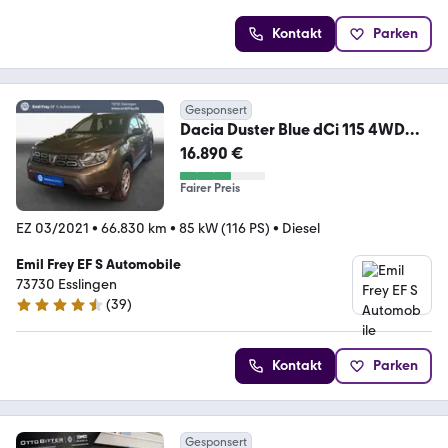
Kontakt
Parken
Gesponsert
Dacia Duster Blue dCi 115 4WD
Deal
16.890 €
Fairer Preis
EZ 03/2021
•
66.830 km
•
85 kW (116 PS)
•
Diesel
Emil Frey EF S Automobile
73730 Esslingen
(
39
)
4.6 Sterne
Kontakt
Parken
Gesponsert