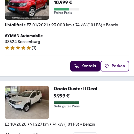
10.999 €
Fairer Preis
Unfallfrei
•
EZ 01/2021
•
93.000 km
•
74 kW (101 PS)
•
Benzin
AYMAN Automobile
38524 Sassenburg
(
1
)
5 Sterne
Kontakt
Parken
Dacia Duster II Deal
9.999 €
Sehr guter Preis
EZ 10/2020
•
91.227 km
•
74 kW (101 PS)
•
Benzin