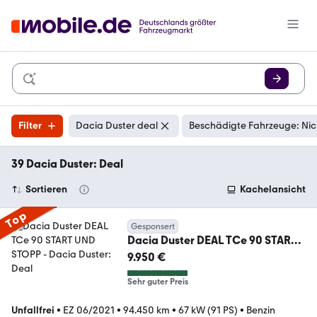
Filter
Dacia Duster deal
Beschädigte Fahrzeuge: Nic
39 Dacia Duster: Deal
Sortieren
Kachelansicht
Top
Gesponsert
Dacia Duster DEAL TCe 90 START
UND STOPP
9.950 €
Sehr guter Preis
Unfallfrei
•
EZ 06/2021
•
94.450 km
•
67 kW (91 PS)
•
Benzin