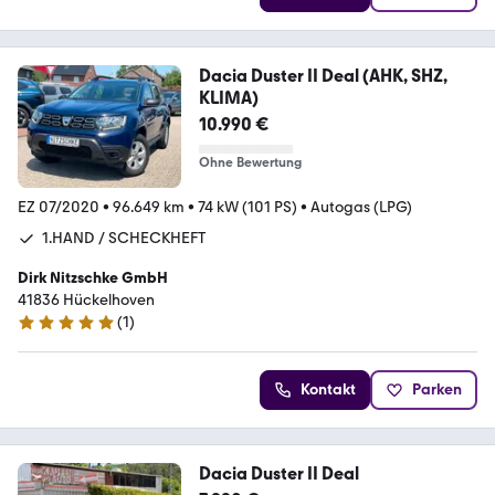
Dacia Duster II Deal (AHK, SHZ,
KLIMA)
10.990 €
Ohne Bewertung
EZ 07/2020
•
96.649 km
•
74 kW (101 PS)
•
Autogas (LPG)
1.HAND / SCHECKHEFT
Dirk Nitzschke GmbH
41836 Hückelhoven
(
1
)
5 Sterne
Kontakt
Parken
Dacia Duster II Deal