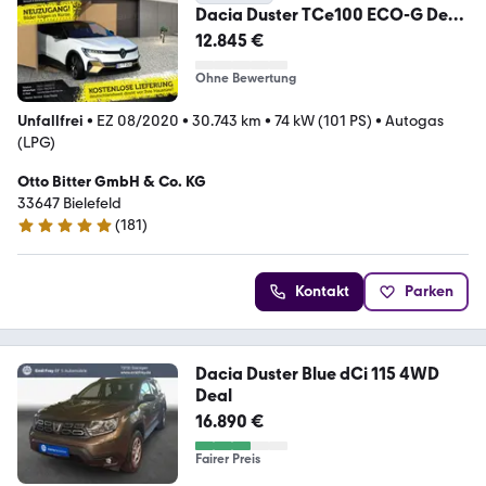
Dacia Duster TCe100 ECO-G Deal
LPG AUTOGAS
12.845 €
Ohne Bewertung
Unfallfrei
•
EZ 08/2020
•
30.743 km
•
74 kW (101 PS)
•
Autogas
(LPG)
Otto Bitter GmbH & Co. KG
33647 Bielefeld
(
181
)
4.9 Sterne
Kontakt
Parken
Dacia Duster Blue dCi 115 4WD
Deal
16.890 €
Fairer Preis