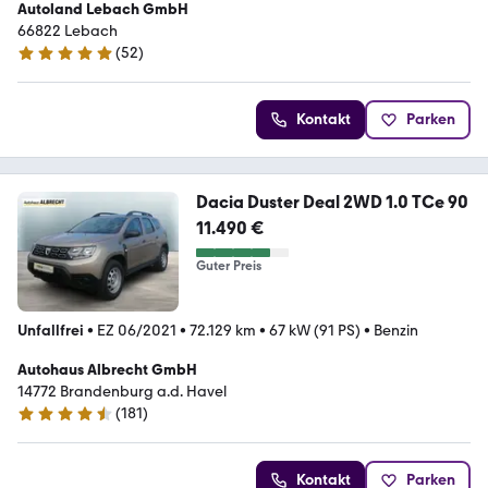
Autoland Lebach GmbH
66822 Lebach
(
52
)
5 Sterne
Kontakt
Parken
Dacia Duster Deal 2WD 1.0 TCe 90
11.490 €
Guter Preis
Unfallfrei
•
EZ 06/2021
•
72.129 km
•
67 kW (91 PS)
•
Benzin
Autohaus Albrecht GmbH
14772 Brandenburg a.d. Havel
(
181
)
4.3 Sterne
Kontakt
Parken