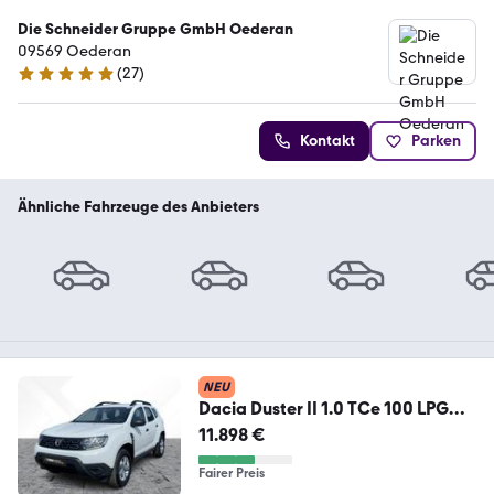
Die Schneider Gruppe GmbH Oederan
09569 Oederan
(
27
)
5 Sterne
Kontakt
Parken
Ähnliche Fahrzeuge des Anbieters
NEU
Dacia Duster II 1.0 TCe 100 LPG
ECO-G Deal LED
11.898 €
Fairer Preis