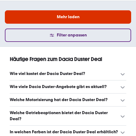
Mehr laden
Filter anpassen
Häufige Fragen zum Dacia Duster Deal
Wie viel kostet der Dacia Duster Deal?
Ein guter Preis für einen Dacia Duster Deal liegt zwischen
Wie viele Dacia Duster-Angebote gibt es aktuell?
10.744 € und 12.384 €. (Stand: 7.8.2026)
Es gibt insgesamt 39 Dacia Duster bei mobile.de, davon
Welche Motorisierung hat der Dacia Duster Deal?
39 Gebraucht- und 0 Neuwagen. (Stand: 7.8.2026)
Der Dacia Duster Deal hat Leistungen zwischen 91 und
Welche Getriebeoptionen bietet der Dacia Duster
116 PS. (Stand: 7.8.2026)
Deal?
Der Dacia Duster Deal ist mit manuellem Getriebe
In welchen Farben ist der Dacia Duster Deal erhältlich?