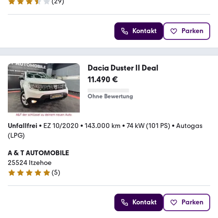
(
29
)
3.3 Sterne
Kontakt
Parken
Dacia Duster II Deal
11.490 €
Ohne Bewertung
Unfallfrei
•
EZ 10/2020
•
143.000 km
•
74 kW (101 PS)
•
Autogas
(LPG)
A & T AUTOMOBILE
25524 Itzehoe
(
5
)
5 Sterne
Kontakt
Parken