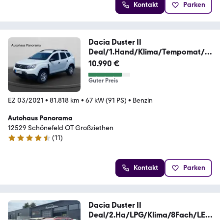
Kontakt
Parken
Dacia Duster II
Deal/1.Hand/Klima/Tempomat/A
UX/Allwett
10.990 €
Guter Preis
EZ 03/2021
•
81.818 km
•
67 kW (91 PS)
•
Benzin
Autohaus Panorama
12529 Schönefeld OT Großziethen
(
11
)
4.3 Sterne
Kontakt
Parken
Dacia Duster II
Deal/2.Ha/LPG/Klima/8Fach/LED