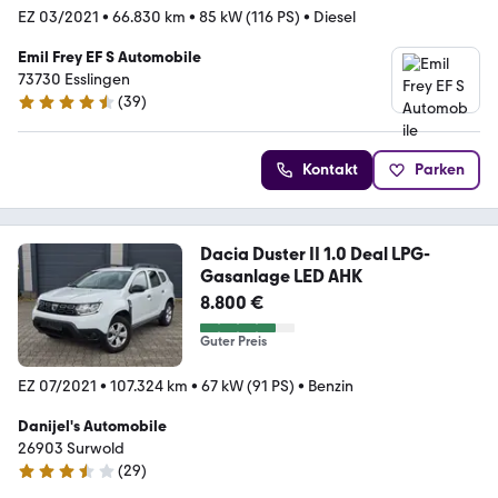
EZ 03/2021
•
66.830 km
•
85 kW (116 PS)
•
Diesel
Emil Frey EF S Automobile
73730 Esslingen
(
39
)
4.6 Sterne
Kontakt
Parken
Dacia Duster II 1.0 Deal LPG-
Gasanlage LED AHK
8.800 €
Guter Preis
EZ 07/2021
•
107.324 km
•
67 kW (91 PS)
•
Benzin
Danijel's Automobile
26903 Surwold
(
29
)
3.3 Sterne