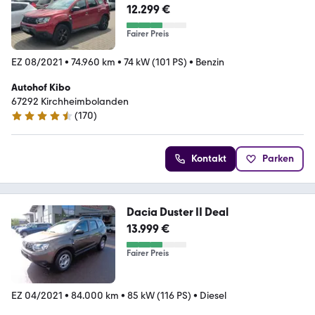
/Eu6/ZV/
12.299 €
Fairer Preis
EZ 08/2021
•
74.960 km
•
74 kW (101 PS)
•
Benzin
Autohof Kibo
67292 Kirchheimbolanden
(
170
)
4.4 Sterne
Kontakt
Parken
Dacia Duster II Deal
13.999 €
Fairer Preis
EZ 04/2021
•
84.000 km
•
85 kW (116 PS)
•
Diesel