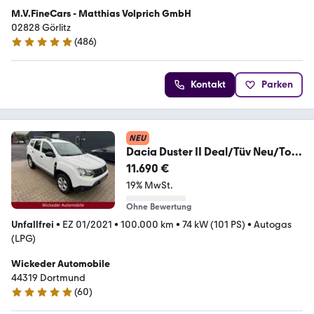
M.V.FineCars - Matthias Volprich GmbH
02828 Görlitz
(
486
)
4.9 Sterne
Kontakt
Parken
NEU
Dacia Duster II Deal/Tüv Neu/Top
Pflege/LPG
11.690 €
19% MwSt.
Ohne Bewertung
Unfallfrei
•
EZ 01/2021
•
100.000 km
•
74 kW (101 PS)
•
Autogas
(LPG)
Wickeder Automobile
44319 Dortmund
(
60
)
4.9 Sterne