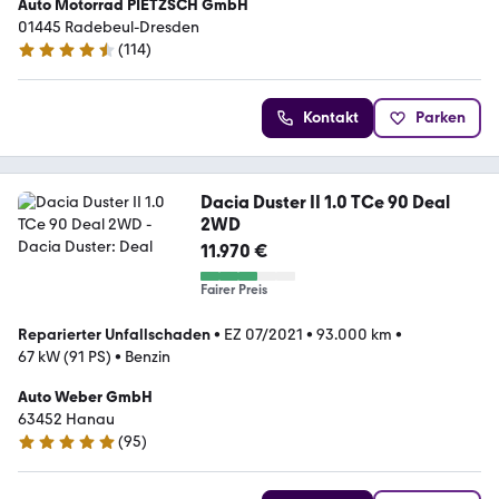
Auto Motorrad PIETZSCH GmbH
01445 Radebeul-Dresden
(
114
)
4.5 Sterne
Kontakt
Parken
Dacia Duster II 1.0 TCe 90 Deal
2WD
11.970 €
Fairer Preis
Reparierter Unfallschaden
•
EZ 07/2021
•
93.000 km
•
67 kW (91 PS)
•
Benzin
Auto Weber GmbH
63452 Hanau
(
95
)
4.9 Sterne