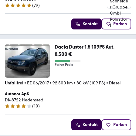
(
79
)
4.9 Sterne
Kontakt
Parken
Dacia Duster 1.5 109PS Aut.
8.300 €
Fairer Preis
Unfallfrei
•
EZ 06/2017
•
92.500 km
•
80 kW (109 PS)
•
Diesel
Autonor ApS
DK-8722 Hedensted
(
10
)
4.1 Sterne
Kontakt
Parken