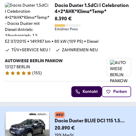
Dacia Duster 1.5dCi I Celebration
4x2*AHK*Klima*Temp*
8.390 €
Erhöhter Preis
EZ 07/2015
•
149.987 km
•
80 kW (109 PS)
•
Diesel
TÜV+SERVICE NEU !
ZAHNRIEMEN NEU
AUTOWIESE BERLIN PANKOW
13127 BERLIN
(
155
)
4.9 Sterne
Kontakt
Parken
NEU
Dacia Duster BLUE DCI 115 1.5
EXPRESSION 4WD *KAMERA*A
20.890 €
19% MwSt.