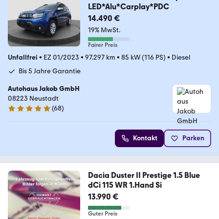
LED*Alu*Carplay*PDC
14.490 €
19% MwSt.
Fairer Preis
Unfallfrei
•
EZ 01/2023
•
97.297 km
•
85 kW (116 PS)
•
Diesel
Bis 5 Jahre Garantie
Autohaus Jakob GmbH
08223 Neustadt
(
68
)
5 Sterne
Kontakt
Parken
Dacia Duster II Prestige 1.5 Blue
dCi 115 WR 1.Hand Si
13.990 €
Guter Preis