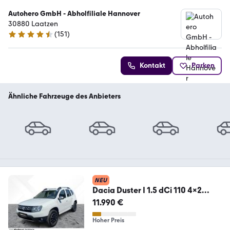
Autohero GmbH - Abholfiliale Hannover
30880 Laatzen
(
151
)
4.7 Sterne
Kontakt
Parken
Ähnliche Fahrzeuge des Anbieters
NEU
Dacia Duster I 1.5 dCi 110 4x2
Prestige LED*NAVI*SHZ
11.990 €
Hoher Preis