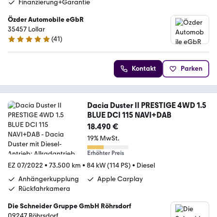
Finanzierung+Garantie
Özder Automobile eGbR
35457 Lollar
(
41
)
4.9 Sterne
Kontakt
Parken
Dacia Duster II PRESTIGE 4WD 1.5
BLUE DCI 115 NAVI+DAB
18.490 €
19% MwSt.
Erhöhter Preis
EZ 07/2022
•
73.500 km
•
84 kW (114 PS)
•
Diesel
Anhängerkupplung
Apple Carplay
Rückfahrkamera
Die Schneider Gruppe GmbH Röhrsdorf
09247 Röhrsdorf