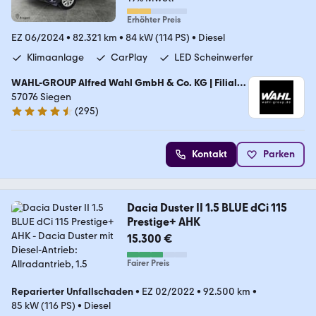
Erhöhter Preis
EZ 06/2024
•
82.321 km
•
84 kW (114 PS)
•
Diesel
Klimaanlage
CarPlay
LED Scheinwerfer
WAHL-GROUP Alfred Wahl GmbH & Co. KG | Filiale
Siegen
57076 Siegen
(
295
)
4.3 Sterne
Kontakt
Parken
Dacia Duster II 1.5 BLUE dCi 115
Prestige+ AHK
15.300 €
Fairer Preis
Reparierter Unfallschaden
•
EZ 02/2022
•
92.500 km
•
85 kW (116 PS)
•
Diesel