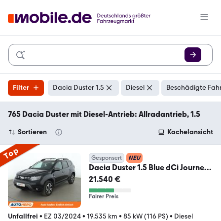
Filter
Dacia Duster 1.5
Diesel
Beschädigte Fahr
765 Dacia Duster mit Diesel-Antrieb: Allradantrieb, 1.5
Sortieren
Kachelansicht
Top
Gesponsert
NEU
Dacia Duster 1.5 Blue dCi Journey
+ *NAVI*TEMPO*CAM*
21.540 €
Fairer Preis
Unfallfrei
•
EZ 03/2024
•
19.535 km
•
85 kW (116 PS)
•
Diesel