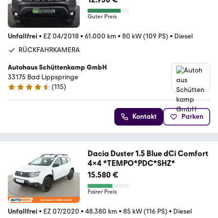
Guter Preis
Unfallfrei
•
EZ 04/2018
•
61.000 km
•
80 kW (109 PS)
•
Diesel
RÜCKFAHRKAMERA
Autohaus Schüttenkamp GmbH
33175 Bad Lippspringe
(
115
)
4.7 Sterne
Kontakt
Parken
Dacia Duster 1.5 Blue dCi Comfort
4x4 *TEMPO*PDC*SHZ*
15.580 €
Fairer Preis
Unfallfrei
•
EZ 07/2020
•
48.380 km
•
85 kW (116 PS)
•
Diesel