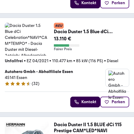
Kontakt
Parken
NEU
Dacia Duster 1.5 Blue dCi
Celebration*NAVI*CAM*TEMPO*
13.110 €
Fairer Preis
Unfallfrei
•
EZ 04/2021
•
110.477 km
•
85 kW (116 PS)
•
Diesel
Autohero Gmbh - Abholfiliale Essen
45141 Essen
(
32
)
4.7 Sterne
Kontakt
Parken
Dacia Duster II 1.5 BLUE dCi 115
Prestige CAM*LED*NAVI