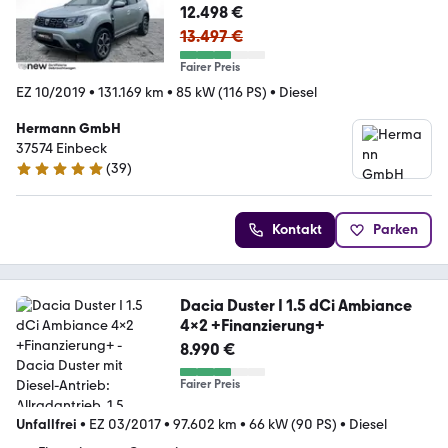
12.498 €
13.497 €
Fairer Preis
EZ 10/2019
•
131.169 km
•
85 kW (116 PS)
•
Diesel
Hermann GmbH
37574 Einbeck
(
39
)
4.9 Sterne
Kontakt
Parken
Dacia Duster I 1.5 dCi Ambiance
4x2 +Finanzierung+
8.990 €
Fairer Preis
Unfallfrei
•
EZ 03/2017
•
97.602 km
•
66 kW (90 PS)
•
Diesel