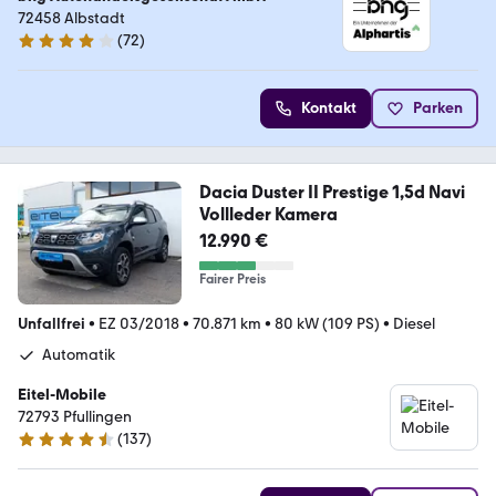
72458 Albstadt
(
72
)
4.2 Sterne
Kontakt
Parken
Dacia Duster II Prestige 1,5d Navi
Vollleder Kamera
12.990 €
Fairer Preis
Unfallfrei
•
EZ 03/2018
•
70.871 km
•
80 kW (109 PS)
•
Diesel
Automatik
Eitel-Mobile
72793 Pfullingen
(
137
)
4.6 Sterne