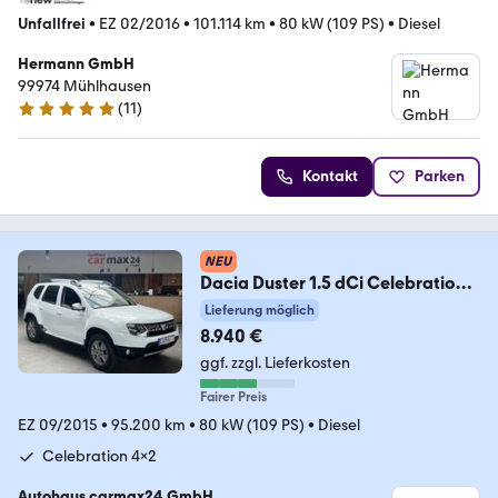
Unfallfrei
•
EZ 02/2016
•
101.114 km
•
80 kW (109 PS)
•
Diesel
Hermann GmbH
99974 Mühlhausen
(
11
)
5 Sterne
Kontakt
Parken
NEU
Dacia Duster 1.5 dCi Celebration
BT Tempomat Klima AHK
Lieferung möglich
8.940 €
ggf. zzgl. Lieferkosten
Fairer Preis
EZ 09/2015
•
95.200 km
•
80 kW (109 PS)
•
Diesel
Celebration 4x2
Autohaus carmax24 GmbH