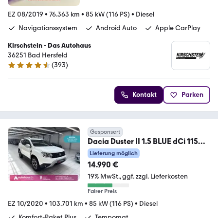
EZ 08/2019
•
76.363 km
•
85 kW (116 PS)
•
Diesel
Navigationssystem
Android Auto
Apple CarPlay
Kirschstein - Das Autohaus
36251 Bad Hersfeld
(
393
)
4.7 Sterne
Kontakt
Parken
Gesponsert
Dacia Duster II 1.5 BLUE dCi 115
Prestige 4WD
Lieferung möglich
14.990 €
19% MwSt.
ggf. zzgl. Lieferkosten
Fairer Preis
EZ 10/2020
•
103.701 km
•
85 kW (116 PS)
•
Diesel
Komfort-Paket Plus
Tempomat