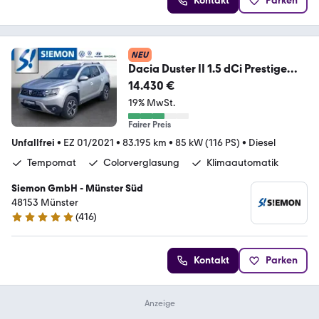
Kontakt
Parken
NEU
Dacia Duster II 1.5 dCi Prestige
PDC NAVI SHZ RFK
14.430 €
19% MwSt.
Fairer Preis
Unfallfrei
•
EZ 01/2021
•
83.195 km
•
85 kW (116 PS)
•
Diesel
Tempomat
Colorverglasung
Klimaautomatik
Siemon GmbH - Münster Süd
48153 Münster
(
416
)
4.8 Sterne
Kontakt
Parken