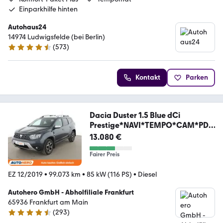
Einparkhilfe hinten
Autohaus24
14974 Ludwigsfelde (bei Berlin)
(
573
)
4.3 Sterne
Kontakt
Parken
Dacia Duster 1.5 Blue dCi
Prestige*NAVI*TEMPO*CAM*PDC
*
13.080 €
Fairer Preis
EZ 12/2019
•
99.073 km
•
85 kW (116 PS)
•
Diesel
Autohero GmbH - Abholfiliale Frankfurt
65936 Frankfurt am Main
(
293
)
4.6 Sterne