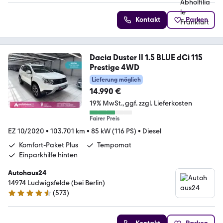
Kontakt
Parken
Dacia Duster II 1.5 BLUE dCi 115
Prestige 4WD
Lieferung möglich
14.990 €
19% MwSt.
ggf. zzgl. Lieferkosten
Fairer Preis
EZ 10/2020
•
103.701 km
•
85 kW (116 PS)
•
Diesel
Komfort-Paket Plus
Tempomat
Einparkhilfe hinten
Autohaus24
14974 Ludwigsfelde (bei Berlin)
(
573
)
4.3 Sterne