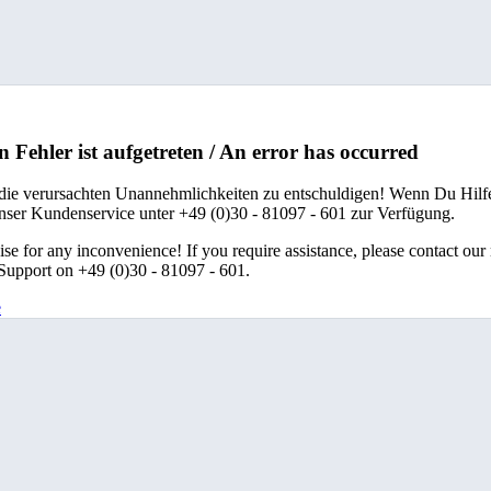
n Fehler ist aufgetreten / An error has occurred
 die verursachten Unannehmlichkeiten zu entschuldigen! Wenn Du Hilfe
unser Kundenservice unter +49 (0)30 - 81097 - 601 zur Verfügung.
se for any inconvenience! If you require assistance, please contact our
upport on +49 (0)30 - 81097 - 601.
e