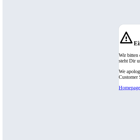
Ei
Wir bitten
steht Dir 
We apologi
Customer S
Homepag