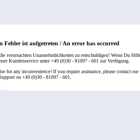
n Fehler ist aufgetreten / An error has occurred
 die verursachten Unannehmlichkeiten zu entschuldigen! Wenn Du Hilfe
unser Kundenservice unter +49 (0)30 - 81097 - 601 zur Verfügung.
se for any inconvenience! If you require assistance, please contact our
upport on +49 (0)30 - 81097 - 601.
e