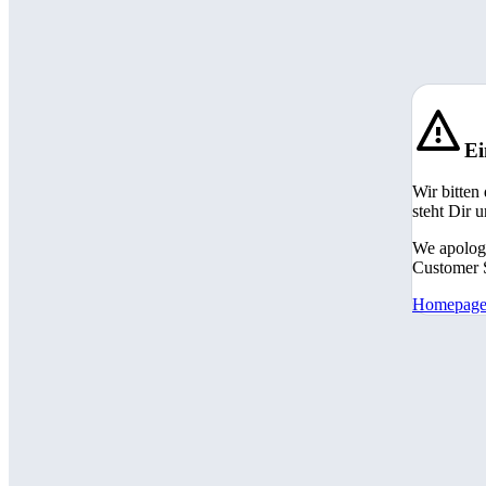
Ei
Wir bitten
steht Dir 
We apologi
Customer S
Homepag