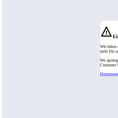
Ei
Wir bitten
steht Dir 
We apologi
Customer S
Homepag