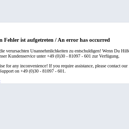
n Fehler ist aufgetreten / An error has occurred
 die verursachten Unannehmlichkeiten zu entschuldigen! Wenn Du Hilfe
unser Kundenservice unter +49 (0)30 - 81097 - 601 zur Verfügung.
se for any inconvenience! If you require assistance, please contact our
upport on +49 (0)30 - 81097 - 601.
e