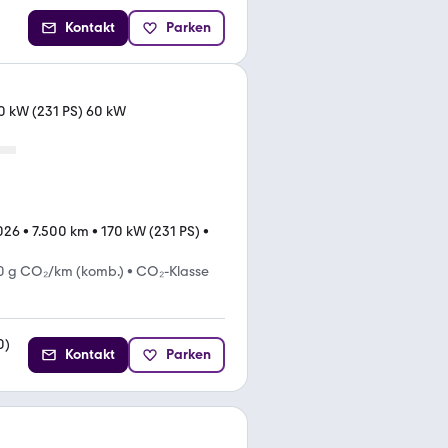
Kontakt
Parken
0 kW (231 PS) 60 kW
026
•
7.500 km
•
170 kW (231 PS)
•
0 g CO₂/km (komb.)
•
CO₂-Klasse
0
)
Kontakt
Parken