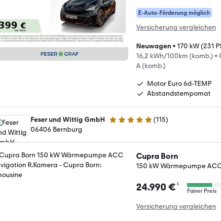
E-Auto-Förderung möglich
Versicherung vergleichen
Neuwagen
•
170 kW (231 P
16,2 kWh/100km (komb.)
•
A (komb.)
Motor Euro 6d-TEMP
Abstandstempomat
Feser und Wittig GmbH
(
115
)
4.9 Sterne
06406 Bernburg
Cupra Born
150 kW Wärmepumpe ACC 
¹
24.990 €
Fairer Preis
Versicherung vergleichen