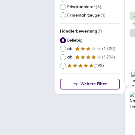
Privatanbieter
(
8
)
Firmenfahrzeuge
(
1
)
Händlerbewertung
Beliebig
ab
(
1.320
)
3 Sterne
ab
(
1.294
)
4 Sterne
(
192
)
ab
5 Sterne
Weitere Filter