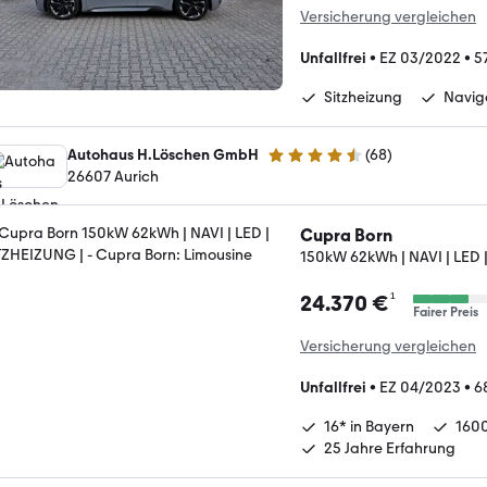
Versicherung vergleichen
Unfallfrei
•
EZ 03/2022
•
5
Sitzheizung
Navig
Autohaus H.Löschen GmbH
(
68
)
4.7 Sterne
26607 Aurich
Cupra Born
150kW 62kWh | NAVI | LED 
¹
24.370 €
Fairer Preis
Versicherung vergleichen
Unfallfrei
•
EZ 04/2023
•
6
16* in Bayern
160
25 Jahre Erfahrung