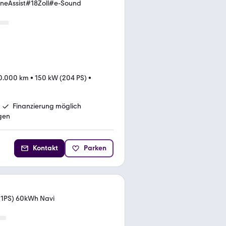
Assist#18Zoll#e-Sound
0.000 km
•
150 kW (204 PS)
•
Finanzierung möglich
gen
Kontakt
Parken
31PS) 60kWh Navi