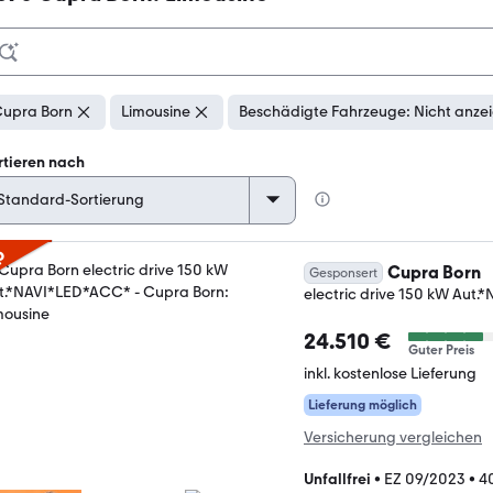
upra Born
Limousine
Beschädigte Fahrzeuge: Nicht anze
rtieren nach
p
Cupra Born
Gesponsert
electric drive 150 kW Aut
24.510 €
Guter Preis
inkl. kostenlose Lieferung
Lieferung möglich
Versicherung vergleichen
Unfallfrei
•
EZ 09/2023
•
4