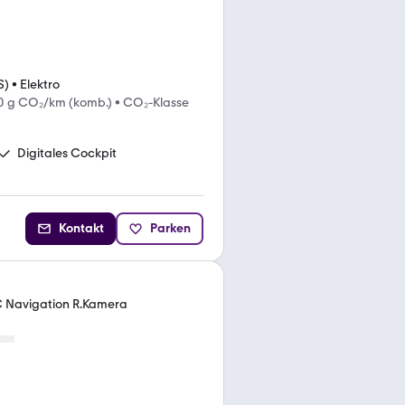
S)
•
Elektro
0 g CO₂/km (komb.)
•
CO₂-Klasse
Digitales Cockpit
Kontakt
Parken
Navigation R.Kamera