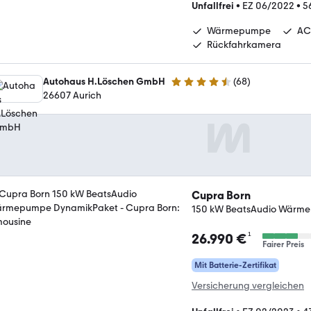
Unfallfrei
•
EZ 06/2022
•
5
Wärmepumpe
AC
Rückfahrkamera
Autohaus H.Löschen GmbH
(
68
)
4.7 Sterne
26607 Aurich
Cupra Born
150 kW BeatsAudio Wärm
¹
26.990 €
Fairer Preis
Mit Batterie-Zertifikat
Versicherung vergleichen