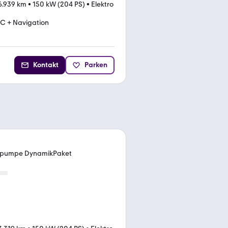
6.939 km
•
150 kW (204 PS)
•
Elektro
C + Navigation
Kontakt
Parken
epumpe DynamikPaket