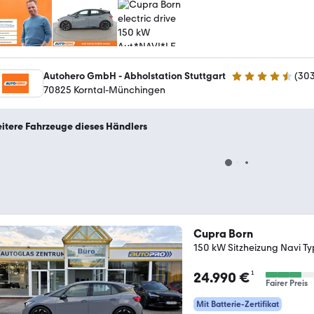
Autohero GmbH - Abholstation Stuttgart
(
30
4.4 Sterne
70825 Korntal-Münchingen
itere Fahrzeuge dieses Händlers
Cupra Born
150 kW Sitzheizung Navi Ty
¹
24.990 €
Fairer Preis
Mit Batterie-Zertifikat