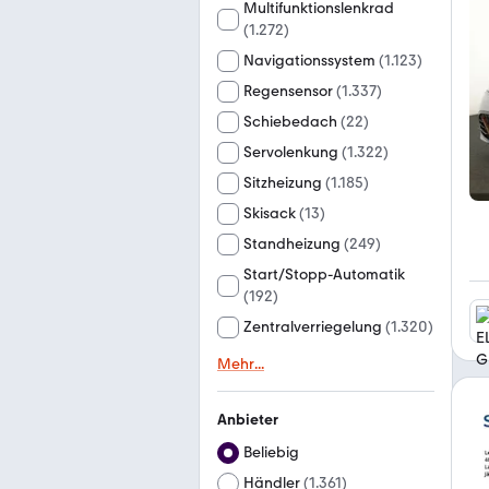
Multifunktionslenkrad
(
1.272
)
Navigationssystem
(
1.123
)
Regensensor
(
1.337
)
Schiebedach
(
22
)
Servolenkung
(
1.322
)
Sitzheizung
(
1.185
)
Skisack
(
13
)
Standheizung
(
249
)
Start/Stopp-Automatik
(
192
)
Zentralverriegelung
(
1.320
)
Mehr
...
Anbieter
Beliebig
Händler
(
1.361
)