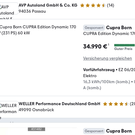
AVP Autoland GmbH & Co. KG
(
14
)
4.7 Sterne
94036 Passau
Cupra Born
Gesponsert
CUPRA Edition Dynamic 17
¹
34.990 €
Guter Preis
Versicherung vergleichen
Vorführfahrzeug
•
EZ 06/2
Elektro
16,3 kWh/100km (komb.)
•
A (komb.)
WELLER Performance Deutschland GmbH
(
2
4.5 Sterne
49090 Osnabrück
Cupra Born
Gesponsert