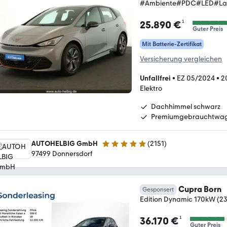
#Ambiente#PDC#LED#Lane
¹
25.890 €
Guter Preis
Mit Batterie-Zertifikat
Versicherung vergleichen
Unfallfrei
•
EZ 05/2024
•
2
Elektro
Dachhimmel schwarz
Premiumgebrauchtwa
AUTOHELBIG GmbH
(
2151
)
4.8 Sterne
97499 Donnersdorf
Cupra Born
Gesponsert
Edition Dynamic 170kW (2
¹
36.170 €
Guter Preis