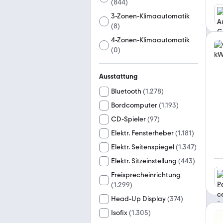
(
844
)
3-Zonen-Klimaautomatik
(
8
)
4-Zonen-Klimaautomatik
(
0
)
Ausstattung
Bluetooth
(
1.278
)
Bordcomputer
(
1.193
)
CD-Spieler
(
97
)
Elektr. Fensterheber
(
1.181
)
Elektr. Seitenspiegel
(
1.347
)
Elektr. Sitzeinstellung
(
443
)
Freisprecheinrichtung
(
1.299
)
Head-Up Display
(
374
)
Isofix
(
1.305
)