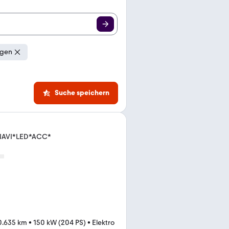
igen
Suche speichern
.*NAVI*LED*ACC*
0.635 km
•
150 kW (204 PS)
•
Elektro