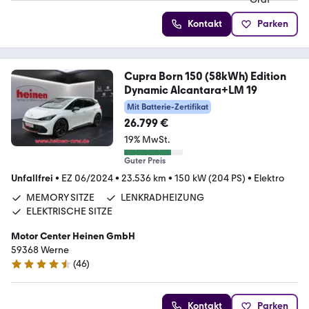
Kontakt
Parken
Cupra Born 150 (58kWh) Edition
Dynamic Alcantara+LM 19
Mit Batterie-Zertifikat
26.799 €
19% MwSt.
Guter Preis
Unfallfrei
•
EZ 06/2024
•
23.536 km
•
150 kW (204 PS)
•
Elektro
MEMORY SITZE
LENKRADHEIZUNG
ELEKTRISCHE SITZE
Motor Center Heinen GmbH
59368 Werne
(
46
)
4.6 Sterne
Kontakt
Parken