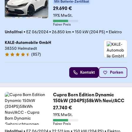
Mit Batterie-Zertifikat
29.690 €
19% MwSt.
Fairer Preis
Unfallfrei
•
EZ 06/2024
•
26.850 km
•
150 kW (204 PS)
•
Elektro
KALE-Automobile GmbH
38350 Helmstedt
(
857
)
4.7 Sterne
Kontakt
Parken
Cupra Born Edition Dynamic
150kW (204PS)58kWh Navi/ACC
27.740 €
19% MwSt.
Fairer Preis
Unfallfrei
•
EZ 06/2024
•
22.511 km
•
150 kW (204 PS)
•
Elektro