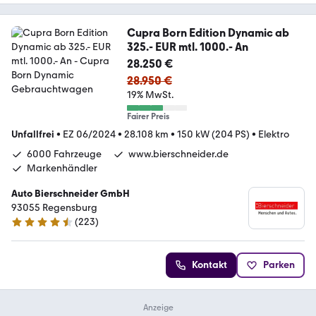
Cupra Born Edition Dynamic ab
325.- EUR mtl. 1000.- An
28.250 €
28.950 €
19% MwSt.
Fairer Preis
Unfallfrei
•
EZ 06/2024
•
28.108 km
•
150 kW (204 PS)
•
Elektro
6000 Fahrzeuge
www.bierschneider.de
Markenhändler
Auto Bierschneider GmbH
93055 Regensburg
(
223
)
4.4 Sterne
Kontakt
Parken