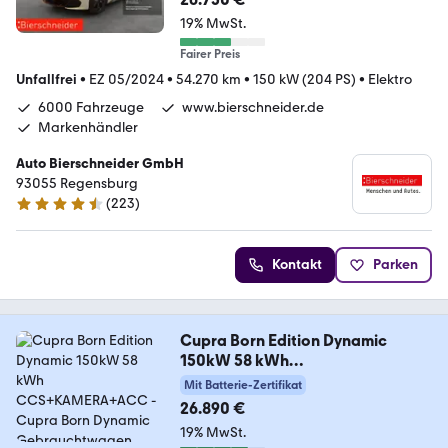
19% MwSt.
Fairer Preis
Unfallfrei
•
EZ 05/2024
•
54.270 km
•
150 kW (204 PS)
•
Elektro
6000 Fahrzeuge
www.bierschneider.de
Markenhändler
Auto Bierschneider GmbH
93055 Regensburg
(
223
)
4.4 Sterne
Kontakt
Parken
Cupra Born Edition Dynamic
150kW 58 kWh
CCS+KAMERA+ACC
Mit Batterie-Zertifikat
26.890 €
19% MwSt.