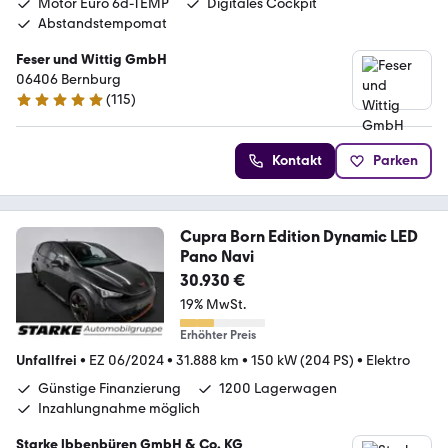
Motor Euro 6d-TEMP
Digitales Cockpit
Abstandstempomat
Feser und Wittig GmbH
06406 Bernburg
(
115
)
4.9 Sterne
Kontakt
Parken
Cupra Born Edition Dynamic LED
Pano Navi
30.930 €
19% MwSt.
Erhöhter Preis
Unfallfrei
•
EZ 06/2024
•
31.888 km
•
150 kW (204 PS)
•
Elektro
Günstige Finanzierung
1200 Lagerwagen
Inzahlungnahme möglich
Starke lbbenbüren GmbH & Co. KG