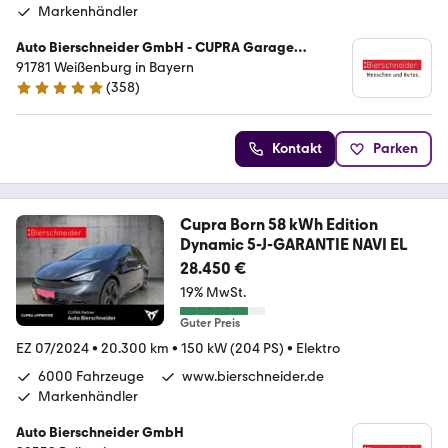
Markenhändler
Auto Bierschneider GmbH - CUPRA Garage
Weißenburg
91781 Weißenburg in Bayern
(
358
)
4.9 Sterne
Kontakt
Parken
Cupra Born 58 kWh Edition
Dynamic 5-J-GARANTIE NAVI EL
28.450 €
19% MwSt.
Guter Preis
EZ 07/2024
•
20.300 km
•
150 kW (204 PS)
•
Elektro
6000 Fahrzeuge
www.bierschneider.de
Markenhändler
Auto Bierschneider GmbH