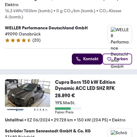
Elektro
16,3 kWh/100km (komb.)
•
0 g CO₂/km (komb.)
•
CO₂-Klasse
A (komb.)
WELLER Performance Deutschland GmbH
49090 Osnabrück
(
20
)
4.5 Sterne
Kontakt
Parken
Cupra Born 150 kW Edition
Dynamic ACC LED SHZ RFK
28.890 €
19% MwSt.
Fairer Preis
Unfallfrei
•
EZ 06/2024
•
29.728 km
•
150 kW (204 PS)
•
Elektro
Schröder Team Sennestadt GmbH & Co. KG