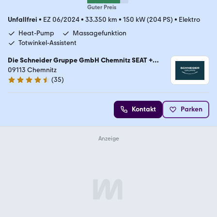
Guter Preis
Unfallfrei
•
EZ 06/2024
•
33.350 km
•
150 kW (204 PS)
•
Elektro
Heat-Pump
Massagefunktion
Totwinkel-Assistent
Die Schneider Gruppe GmbH Chemnitz SEAT +
Wohnmobilcenter
09113 Chemnitz
(
35
)
4.7 Sterne
Kontakt
Parken