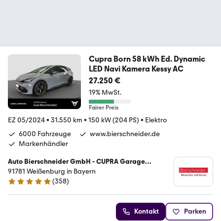
Cupra Born 58 kWh Ed. Dynamic
LED Navi Kamera Kessy AC
27.250 €
19% MwSt.
Fairer Preis
EZ 05/2024
•
31.550 km
•
150 kW (204 PS)
•
Elektro
6000 Fahrzeuge
www.bierschneider.de
Markenhändler
Auto Bierschneider GmbH - CUPRA Garage
Weißenburg
91781 Weißenburg in Bayern
(
358
)
4.9 Sterne
Kontakt
Parken