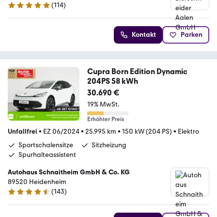
(
114
)
4.9 Sterne
Kontakt
Parken
Cupra Born Edition Dynamic
204PS 58 kWh
30.690 €
19% MwSt.
Erhöhter Preis
Unfallfrei
•
EZ 06/2024
•
25.995 km
•
150 kW (204 PS)
•
Elektro
Sportschalensitze
Sitzheizung
Spurhalteassistent
Autohaus Schnaitheim GmbH & Co. KG
89520 Heidenheim
(
143
)
4.5 Sterne