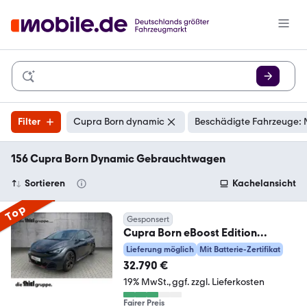
Filter
Cupra Born dynamic
Beschädigte Fahrzeuge: 
156 Cupra Born Dynamic Gebrauchtwagen
Sortieren
Kachelansicht
Top
Gesponsert
Cupra Born eBoost Edition
Dynamic Navi+PDC+LED Navi+PD
Lieferung möglich
Mit Batterie-Zertifikat
32.790 €
19% MwSt.
ggf. zzgl. Lieferkosten
Fairer Preis