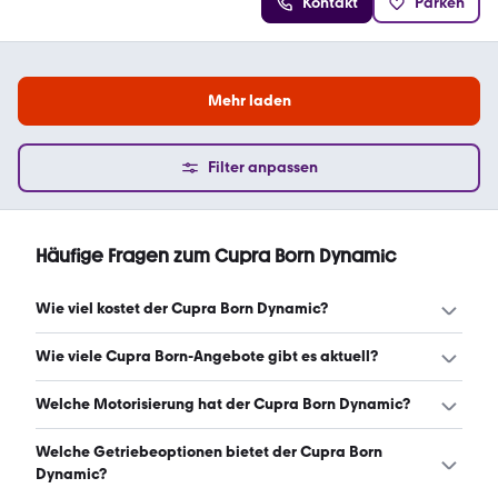
Kontakt
Parken
Mehr laden
Filter anpassen
Häufige Fragen zum Cupra Born Dynamic
Wie viel kostet der Cupra Born Dynamic?
Ein guter Preis für einen Cupra Born Dynamic liegt
Wie viele Cupra Born-Angebote gibt es aktuell?
zwischen 28.392 € und 37.587 €. Leasingangebote
starten ab 276 € monatlich. (Stand: 6.8.2026)
Es gibt insgesamt 156 Cupra Born bei mobile.de, davon
Welche Motorisierung hat der Cupra Born Dynamic?
137 Gebraucht- und 19 Neuwagen. (Stand: 6.8.2026)
Der Cupra Born Dynamic hat Leistungen zwischen 204
Welche Getriebeoptionen bietet der Cupra Born
und 231 PS. (Stand: 6.8.2026)
Dynamic?