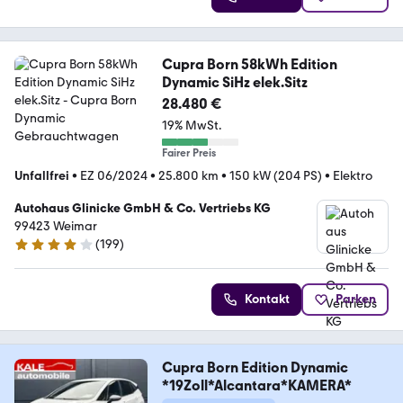
Cupra Born 58kWh Edition
Dynamic SiHz elek.Sitz
28.480 €
19% MwSt.
Fairer Preis
Unfallfrei
•
EZ 06/2024
•
25.800 km
•
150 kW (204 PS)
•
Elektro
Autohaus Glinicke GmbH & Co. Vertriebs KG
99423 Weimar
(
199
)
4.2 Sterne
Kontakt
Parken
Cupra Born Edition Dynamic
*19Zoll*Alcantara*KAMERA*