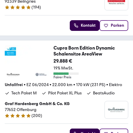
92339 Beilngries
(
194
)
4.9 Sterne
Kontakt
Parken
Cupra Born Edition Dynamic
Schalensitze AreaView
29.888 €
19% MwSt.
Fairer Preis
Unfallfrei
•
EZ 06/2024
•
22.000 km
•
170 kW (231 PS)
•
Elektro
Tech Paket M
Pilot Paket XL Plus
BeatsAudio
Graf Hardenberg GmbH & Co. KG
77652 Offenburg
(
200
)
4.8 Sterne