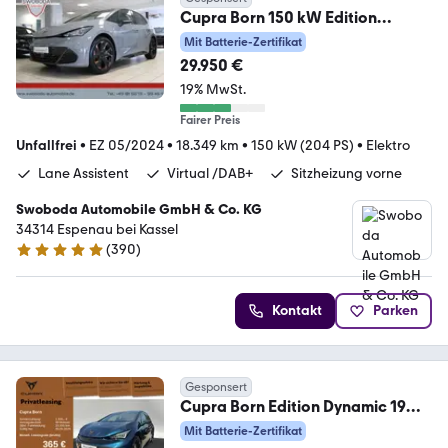
Cupra Born 150 kW Edition
Dynamic Kamera STHZ ACC
Mit Batterie-Zertifikat
29.950 €
19% MwSt.
Fairer Preis
Unfallfrei
•
EZ 05/2024
•
18.349 km
•
150 kW (204 PS)
•
Elektro
Lane Assistent
Virtual /DAB+
Sitzheizung vorne
Swoboda Automobile GmbH & Co. KG
34314 Espenau bei Kassel
(
390
)
4.9 Sterne
Kontakt
Parken
Gesponsert
Cupra Born Edition Dynamic 19
NAVI SENNHEISER SHZ RFK
Mit Batterie-Zertifikat