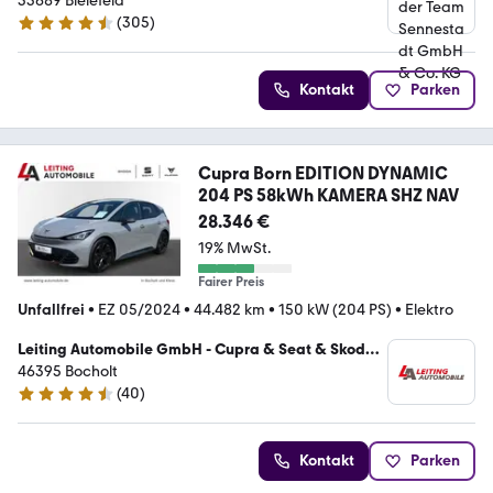
33689 Bielefeld
(
305
)
4.6 Sterne
Kontakt
Parken
Cupra Born EDITION DYNAMIC
204 PS 58kWh KAMERA SHZ NAV
28.346 €
19% MwSt.
Fairer Preis
Unfallfrei
•
EZ 05/2024
•
44.482 km
•
150 kW (204 PS)
•
Elektro
Leiting Automobile GmbH - Cupra & Seat & Skoda
Vertragshändler
46395 Bocholt
(
40
)
4.7 Sterne
Kontakt
Parken