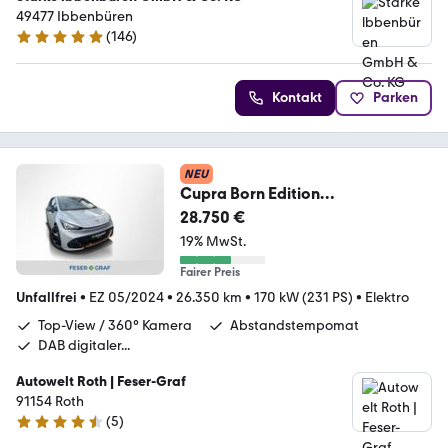
49477 Ibbenbüren
(
146
)
4.8 Sterne
Kontakt
Parken
NEU
Cupra Born Edition
Dynamic/NAVI/KAMERA/SHZ/AC
28.750 €
C
19% MwSt.
Fairer Preis
Unfallfrei
•
EZ 05/2024
•
26.350 km
•
170 kW (231 PS)
•
Elektro
Top-View / 360° Kamera
Abstandstempomat
DAB digitaler...
Autowelt Roth | Feser-Graf
91154 Roth
(
5
)
4.4 Sterne