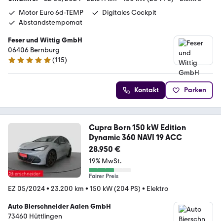
Motor Euro 6d-TEMP
Digitales Cockpit
Abstandstempomat
Feser und Wittig GmbH
06406 Bernburg
(
115
)
4.9 Sterne
Kontakt
Parken
Cupra Born 150 kW Edition
Dynamic 360 NAVI 19 ACC
28.950 €
19% MwSt.
Fairer Preis
EZ 05/2024
•
23.200 km
•
150 kW (204 PS)
•
Elektro
Auto Bierschneider Aalen GmbH
73460 Hüttlingen