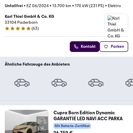
Unfallfrei
•
EZ 06/2024
•
13.700 km
•
170 kW (231 PS)
•
Elektro
Karl Thiel GmbH & Co. KG
33104 Paderborn
(
63
)
4.8 Sterne
Kontakt
Parken
Ähnliche Fahrzeuge des Anbieters
Cupra Born Edition Dynamic
GARANTIE LED NAVI ACC PARKA
Mit Batterie-Zertifikat
26.750 €