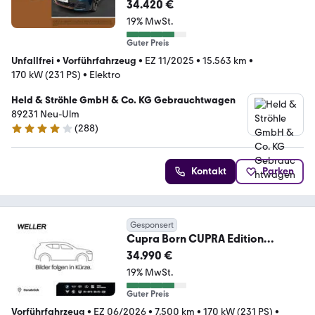
34.420 €
19% MwSt.
Guter Preis
Unfallfrei
•
Vorführfahrzeug
•
EZ 11/2025
•
15.563 km
•
170 kW (231 PS)
•
Elektro
Held & Ströhle GmbH & Co. KG Gebrauchtwagen
89231 Neu-Ulm
(
288
)
4.2 Sterne
Kontakt
Parken
Gesponsert
Cupra Born CUPRA Edition
Dynamic 170 kW (231 PS) 60 kW
34.990 €
19% MwSt.
Guter Preis
Vorführfahrzeug
•
EZ 06/2026
•
7.500 km
•
170 kW (231 PS)
•