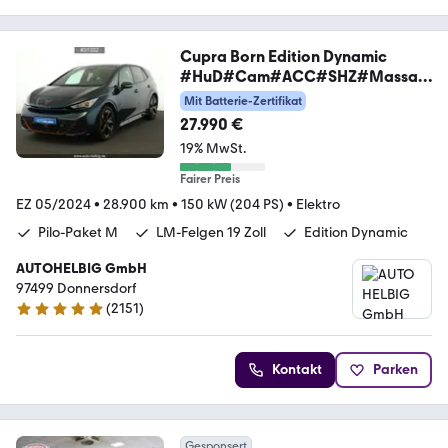
Cupra Born Edition Dynamic
#HuD#Cam#ACC#SHZ#Massag
e#
Mit Batterie-Zertifikat
27.990 €
19% MwSt.
Fairer Preis
EZ 05/2024
•
28.900 km
•
150 kW (204 PS)
•
Elektro
Pilo-Paket M
LM-Felgen 19 Zoll
Edition Dynamic
AUTOHELBIG GmbH
97499 Donnersdorf
(
2151
)
4.8 Sterne
Kontakt
Parken
Gesponsert