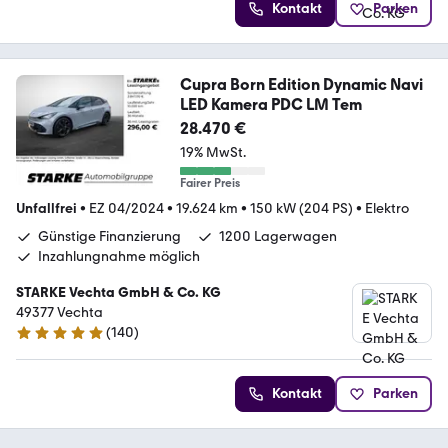
Kontakt
Parken
Cupra Born Edition Dynamic Navi
LED Kamera PDC LM Tem
28.470 €
19% MwSt.
Fairer Preis
Unfallfrei
•
EZ 04/2024
•
19.624 km
•
150 kW (204 PS)
•
Elektro
Günstige Finanzierung
1200 Lagerwagen
Inzahlungnahme möglich
STARKE Vechta GmbH & Co. KG
49377 Vechta
(
140
)
4.8 Sterne
Kontakt
Parken