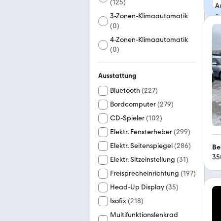
(
125
)
3-Zonen-Klimaautomatik
(
0
)
4-Zonen-Klimaautomatik
(
0
)
Ausstattung
Bluetooth
(
227
)
Bordcomputer
(
279
)
CD-Spieler
(
102
)
Elektr. Fensterheber
(
299
)
Elektr. Seitenspiegel
(
286
)
Be
35
Elektr. Sitzeinstellung
(
31
)
Freisprecheinrichtung
(
197
)
Head-Up Display
(
35
)
Isofix
(
218
)
Multifunktionslenkrad