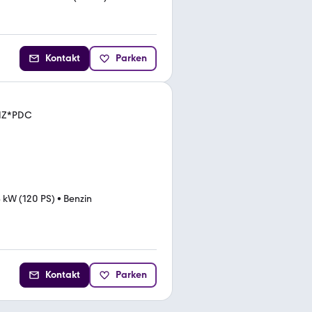
Kontakt
Parken
SHZ*PDC
 kW (120 PS)
•
Benzin
Kontakt
Parken