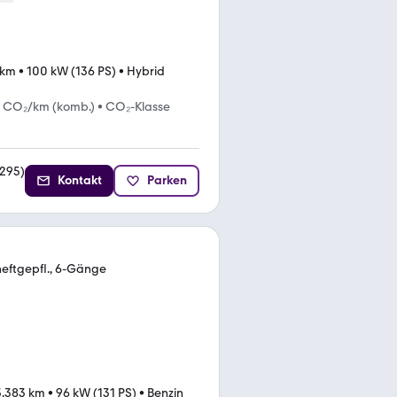
 km
•
100 kW (136 PS)
•
Hybrid
g CO₂/km (komb.)
•
CO₂-Klasse
295
)
Kontakt
Parken
heftgepfl., 6-Gänge
3.383 km
•
96 kW (131 PS)
•
Benzin