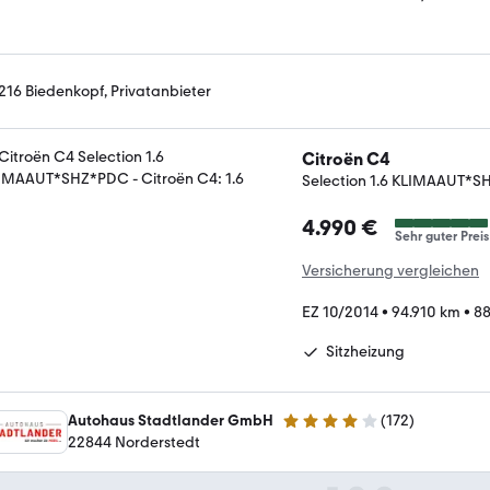
216 Biedenkopf, Privatanbieter
Citroën C4
Selection 1.6 KLIMAAUT*
4.990 €
Sehr guter Preis
Versicherung vergleichen
EZ 10/2014
•
94.910 km
•
88
Sitzheizung
Autohaus Stadtlander GmbH
(
172
)
4.2 Sterne
22844 Norderstedt