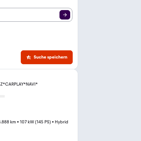
Suche speichern
SHZ*CARPLAY*NAVI*
8.888 km
•
107 kW (145 PS)
•
Hybrid