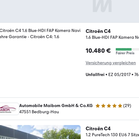
Citroën C4
1.6 Blue-HDI FAP Kamera N
10.480 €
Fairer Preis
Versicherung vergleichen
Unfallfrei
•
EZ 05/2017
•
76
Automobile Maibom GmbH & Co.KG
(
29
)
5 Sterne
47551 Bedburg-Hau
Citroën C4
1.2 PureTech 130 EU6 7 S