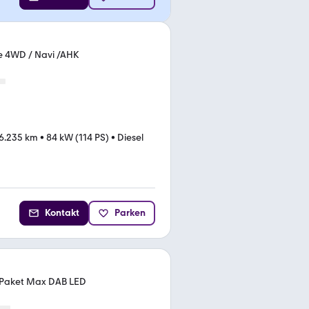
ce 4WD / Navi /AHK
6.235 km
•
84 kW (114 PS)
•
Diesel
Kontakt
Parken
-Paket Max DAB LED