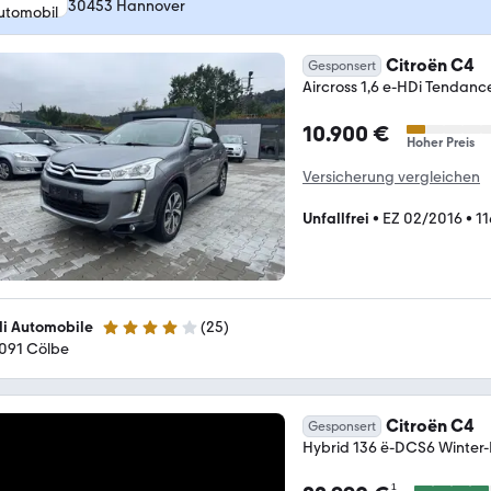
30453 Hannover
Citroën C4
Gesponsert
Aircross 1,6 e-HDi Tendan
10.900 €
Hoher Preis
Versicherung vergleichen
Unfallfrei
•
EZ 02/2016
•
11
li Automobile
(
25
)
4 Sterne
091 Cölbe
Citroën C4
Gesponsert
Hybrid 136 ë-DCS6 Winter
¹