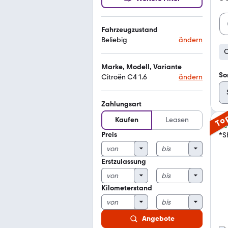
Fahrzeugzustand
Beliebig
ändern
C
Marke, Modell, Variante
So
Citroën C4 1.6
ändern
Zahlungsart
To
Kaufen
Leasen
Preis
Erstzulassung
Kilometerstand
Angebote