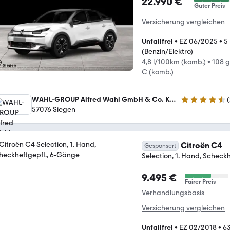
22.990 €
Guter Preis
Versicherung vergleichen
Unfallfrei
•
EZ 06/2025
•
5
(Benzin/Elektro)
4,8 l/100km (komb.)
•
108 
C (komb.)
WAHL-GROUP Alfred Wahl GmbH & Co. KG | Filiale Siegen
(
4.3 Sterne
57076 Siegen
Citroën C4
Gesponsert
Selection, 1. Hand, Scheck
9.495 €
Fairer Preis
Verhandlungsbasis
Versicherung vergleichen
Unfallfrei
•
EZ 02/2018
•
6