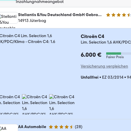
Inzahlungnahmeangebot
Stellantis &You Deutschland GmbH Gebrauchtwagenzentrum Jüterbog
4.7 Sterne
14913 Jüterbog
Citroën C4
Lim. Selection 1,6 AHK/PD
6.000 €
Fairer Preis
Versicherung vergleichen
Unfallfrei
•
EZ 03/2014
•
9
AA Automobile
(
28
)
4.5 Sterne