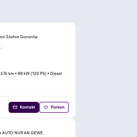
avi 3Jahre Garantie
.576 km
•
88 kW (120 PS)
•
Diesel
Kontakt
Parken
itze AUTO NUR AN GEWE