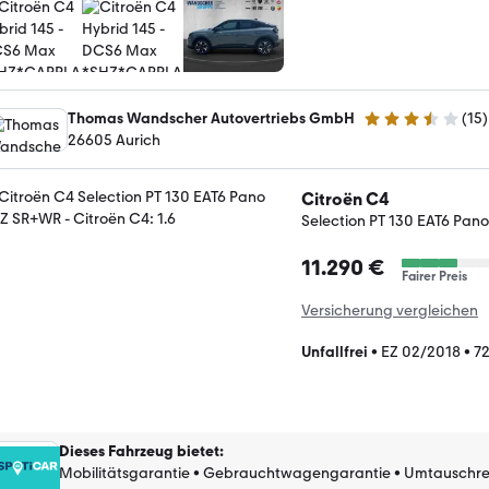
Thomas Wandscher Autovertriebs GmbH
(
15
)
3.3 Sterne
26605 Aurich
Citroën C4
Selection PT 130 EAT6 Pa
11.290 €
Fairer Preis
Versicherung vergleichen
Unfallfrei
•
EZ 02/2018
•
7
Dieses Fahrzeug bietet
:
Mobilitätsgarantie
•
Gebrauchtwagengarantie
•
Umtauschre