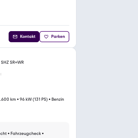
Kontakt
Parken
no SHZ SR+WR
2.600 km
•
96 kW (131 PS)
•
Benzin
cht
•
Fahrzeugcheck
•