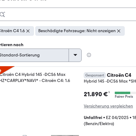
itroën C4 1.6
Beschädigte Fahrzeuge: Nicht anzeigen
rtieren nach
p
Citroën C4
Gesponsert
Hybrid 145 -DCS6 Max *
¹
21.890 €
Fairer Preis
Versicherung vergleichen
Unfallfrei
•
EZ 04/2025
•
1
(Benzin/Elektro)