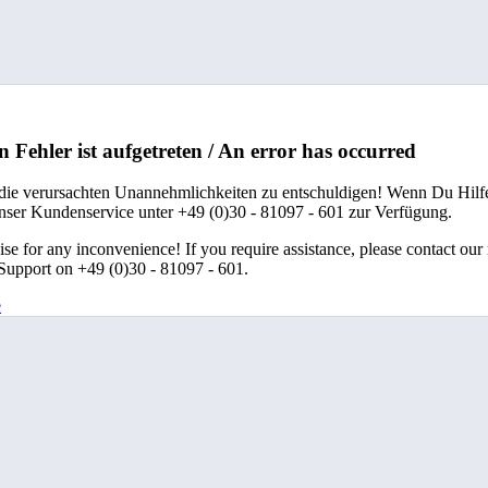
n Fehler ist aufgetreten / An error has occurred
 die verursachten Unannehmlichkeiten zu entschuldigen! Wenn Du Hilfe
unser Kundenservice unter +49 (0)30 - 81097 - 601 zur Verfügung.
se for any inconvenience! If you require assistance, please contact our
upport on +49 (0)30 - 81097 - 601.
e