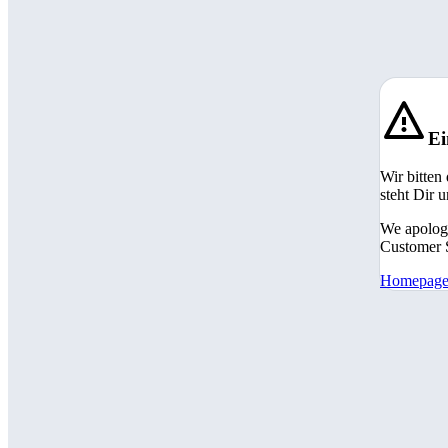
Ei
Wir bitten
steht Dir 
We apologi
Customer S
Homepag