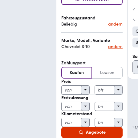
Fahrzeugzustand
Beliebig
ändern
C
Marke, Modell, Variante
B
Chevrolet S-10
ändern
So
Zahlungsart
Kaufen
Leasen
Preis
Erstzulassung
Kilometerstand
¹
M
Angebote