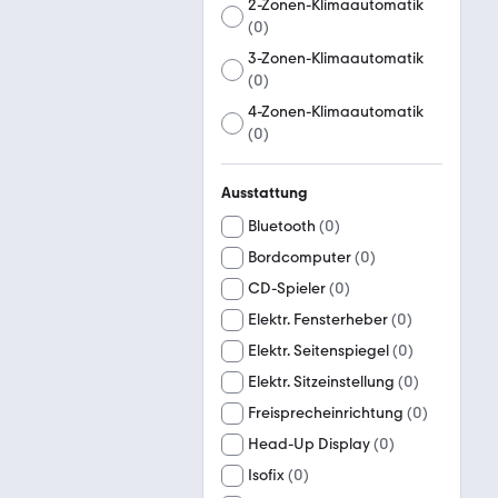
2-Zonen-Klimaautomatik
(
0
)
3-Zonen-Klimaautomatik
(
0
)
4-Zonen-Klimaautomatik
(
0
)
Ausstattung
Bluetooth
(
0
)
Bordcomputer
(
0
)
CD-Spieler
(
0
)
Elektr. Fensterheber
(
0
)
Elektr. Seitenspiegel
(
0
)
Elektr. Sitzeinstellung
(
0
)
Freisprecheinrichtung
(
0
)
Head-Up Display
(
0
)
Isofix
(
0
)