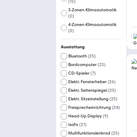
(
15
)
3-Zonen-Klimaautomatik
(
0
)
4-Zonen-Klimaautomatik
(
0
)
Ausstattung
Bluetooth
(
25
)
Bordcomputer
(
23
)
CD-Spieler
(
7
)
Elektr. Fensterheber
(
26
)
Elektr. Seitenspiegel
(
25
)
Elektr. Sitzeinstellung
(
25
)
Freisprecheinrichtung
(
24
)
Head-Up Display
(
9
)
Isofix
(
21
)
Multifunktionslenkrad
(
25
)