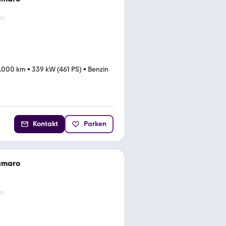
.000 km
•
339 kW (461 PS)
•
Benzin
Kontakt
Parken
amaro