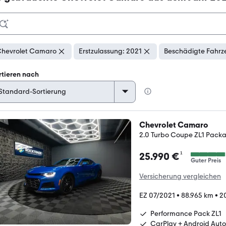
hevrolet Camaro
Erstzulassung: 2021
Beschädigte Fahrz
rtieren nach
Chevrolet Camaro
2.0 Turbo Coupe ZL1 Pack
¹
25.990 €
Guter Preis
Versicherung vergleichen
EZ 07/2021
•
88.965 km
•
2
Performance Pack ZL1
CarPlay + Android Auto