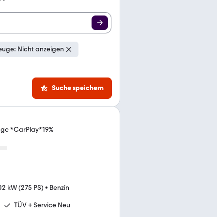
euge: Nicht anzeigen
Suche speichern
age *CarPlay*19%
02 kW (275 PS)
•
Benzin
TÜV + Service Neu