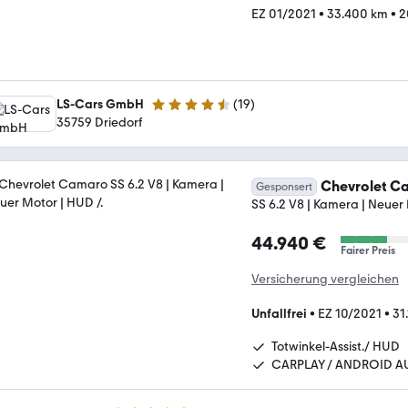
EZ 01/2021
•
33.400 km
•
2
LS-Cars GmbH
(
19
)
4.3 Sterne
35759 Driedorf
Chevrolet C
Gesponsert
SS 6.2 V8 | Kamera | Neuer 
44.940 €
Fairer Preis
Versicherung vergleichen
Unfallfrei
•
EZ 10/2021
•
31
Totwinkel-Assist./ HUD
CARPLAY / ANDROID A