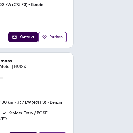
02 kW (275 PS)
•
Benzin
Kontakt
Parken
amaro
Motor | HUD /.
.100 km
•
339 kW (461 PS)
•
Benzin
Keyless-Entry / BOSE
UTO