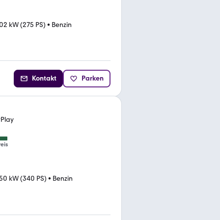
02 kW (275 PS)
•
Benzin
Kontakt
Parken
rPlay
eis
50 kW (340 PS)
•
Benzin