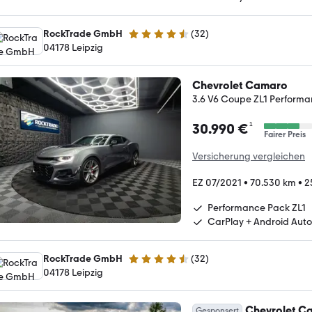
RockTrade GmbH
(
32
)
4.7 Sterne
04178 Leipzig
Chevrolet Camaro
3.6 V6 Coupe ZL1 Perform
¹
30.990 €
Fairer Preis
Versicherung vergleichen
EZ 07/2021
•
70.530 km
•
2
Performance Pack ZL1
CarPlay + Android Auto
RockTrade GmbH
(
32
)
4.7 Sterne
04178 Leipzig
Chevrolet C
Gesponsert