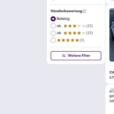
Händlerbewertung
Beliebig
ab
(
23
)
3 Sterne
ab
(
23
)
4 Sterne
(
3
)
ab
5 Sterne
Weitere Filter
CA
67