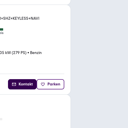
R+SHZ+KEYLESS+NAVI
eis
05 kW (279 PS)
•
Benzin
Kontakt
Parken