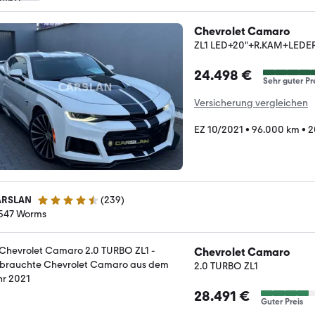
Chevrolet Camaro
ZL1 LED+20"+R.KAM+LEDE
24.498 €
Sehr guter Pr
Versicherung vergleichen
EZ 10/2021
•
96.000 km
•
2
RSLAN
(
239
)
4.7 Sterne
547 Worms
Chevrolet Camaro
2.0 TURBO ZL1
28.491 €
Guter Preis