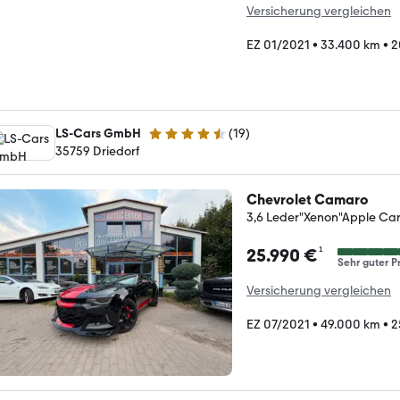
Versicherung vergleichen
EZ 01/2021
•
33.400 km
•
2
LS-Cars GmbH
(
19
)
4.3 Sterne
35759 Driedorf
Chevrolet Camaro
3,6 Leder"Xenon"Apple Ca
¹
25.990 €
Sehr guter Pr
Versicherung vergleichen
EZ 07/2021
•
49.000 km
•
2