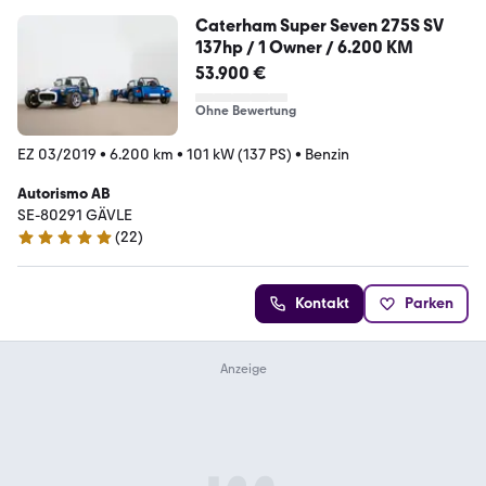
Caterham Super Seven 275S SV
137hp / 1 Owner / 6.200 KM
53.900 €
Ohne Bewertung
EZ 03/2019
•
6.200 km
•
101 kW (137 PS)
•
Benzin
Autorismo AB
SE-80291 GÄVLE
(
22
)
5 Sterne
Kontakt
Parken