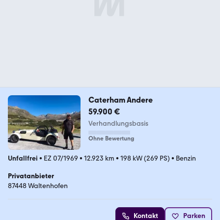
Caterham Andere
59.900 €
Verhandlungsbasis
Ohne Bewertung
Unfallfrei
•
EZ 07/1969
•
12.923 km
•
198 kW (269 PS)
•
Benzin
Privatanbieter
87448 Waltenhofen
Kontakt
Parken