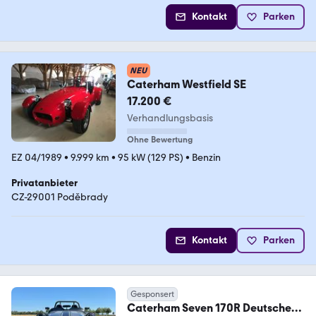
Kontakt
Parken
NEU
Caterham Westfield SE
17.200 €
Verhandlungsbasis
Ohne Bewertung
EZ 04/1989
•
9.999 km
•
95 kW (129 PS)
•
Benzin
Privatanbieter
CZ-29001 Poděbrady
Kontakt
Parken
Gesponsert
Caterham Seven 170R Deutsches