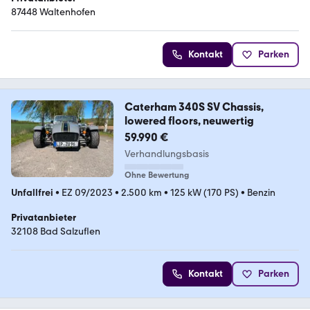
87448 Waltenhofen
Kontakt
Parken
Caterham 340S SV Chassis,
lowered floors, neuwertig
59.990 €
Verhandlungsbasis
Ohne Bewertung
Unfallfrei
•
EZ 09/2023
•
2.500 km
•
125 kW (170 PS)
•
Benzin
Privatanbieter
32108 Bad Salzuflen
Kontakt
Parken