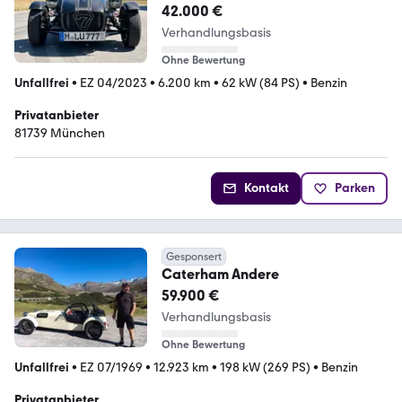
Auto. Sehr gepflegt
42.000 €
Verhandlungsbasis
Ohne Bewertung
Unfallfrei
•
EZ 04/2023
•
6.200 km
•
62 kW (84 PS)
•
Benzin
Privatanbieter
81739 München
Kontakt
Parken
Gesponsert
Caterham Andere
59.900 €
Verhandlungsbasis
Ohne Bewertung
Unfallfrei
•
EZ 07/1969
•
12.923 km
•
198 kW (269 PS)
•
Benzin
Privatanbieter