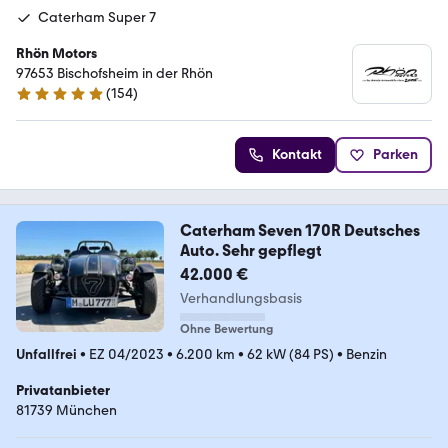
Caterham Super 7
Rhön Motors
97653 Bischofsheim in der Rhön
(
154
)
4.8 Sterne
Kontakt
Parken
Caterham Seven 170R Deutsches
Auto. Sehr gepflegt
42.000 €
Verhandlungsbasis
Ohne Bewertung
Unfallfrei
•
EZ 04/2023
•
6.200 km
•
62 kW (84 PS)
•
Benzin
Privatanbieter
81739 München