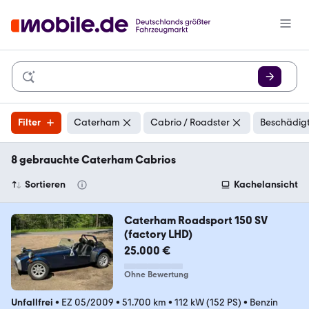
Filter
Caterham
Cabrio / Roadster
Beschädigt
8 gebrauchte Caterham Cabrios
Sortieren
Kachelansicht
Caterham Roadsport 150 SV
(factory LHD)
25.000 €
Ohne Bewertung
Unfallfrei
•
EZ 05/2009
•
51.700 km
•
112 kW (152 PS)
•
Benzin