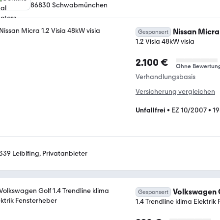
86830 Schwabmünchen
Nissan Micra
Gesponsert
1.2 Visia 48kW visia
2.100 €
Ohne Bewertun
Verhandlungsbasis
Versicherung vergleichen
Unfallfrei
•
EZ 10/2007
•
19
339 Leiblfing, Privatanbieter
Volkswagen 
Gesponsert
1.4 Trendline klima Elektri