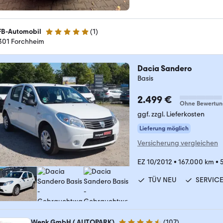
B-Automobil
(
1
)
5 Sterne
301 Forchheim
Dacia Sandero
Basis
2.499 €
Ohne Bewertun
ggf. zzgl. Lieferkosten
Lieferung möglich
Versicherung vergleichen
EZ 10/2012
•
167.000 km
•
TÜV NEU
SERVIC
Wenk GmbH ( AUTOPARK)
(
107
)