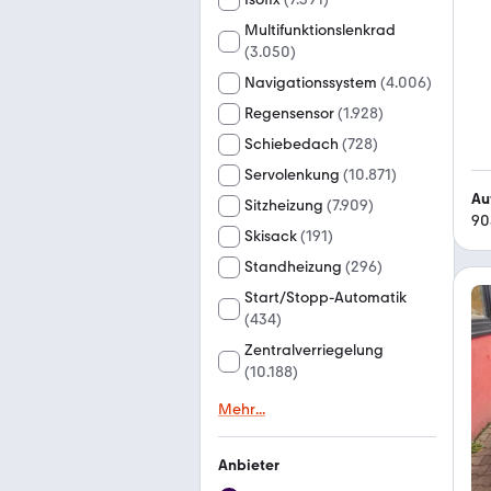
Multifunktionslenkrad
(
3.050
)
Navigationssystem
(
4.006
)
Regensensor
(
1.928
)
Schiebedach
(
728
)
Servolenkung
(
10.871
)
Au
Sitzheizung
(
7.909
)
90
Skisack
(
191
)
Standheizung
(
296
)
Start/Stopp-Automatik
(
434
)
Zentralverriegelung
(
10.188
)
Mehr
...
Anbieter