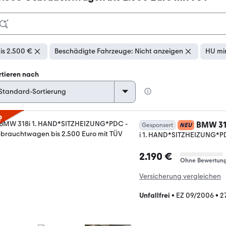
is 2.500 €
Beschädigte Fahrzeuge: Nicht anzeigen
HU min
rtieren nach
p
BMW 3
Gesponsert
NEU
i 1. HAND*SITZHEIZUNG*
2.190 €
Ohne Bewertun
Versicherung vergleichen
Unfallfrei
•
EZ 09/2006
•
2