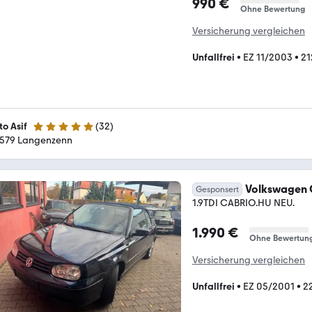
990 €
Ohne Bewertung
Versicherung vergleichen
Unfallfrei
•
EZ 11/2003
•
21
to Asif
(
32
)
5 Sterne
579 Langenzenn
Volkswagen 
Gesponsert
1.9TDI CABRIO.HU NEU.
1.990 €
Ohne Bewertun
Versicherung vergleichen
Unfallfrei
•
EZ 05/2001
•
2