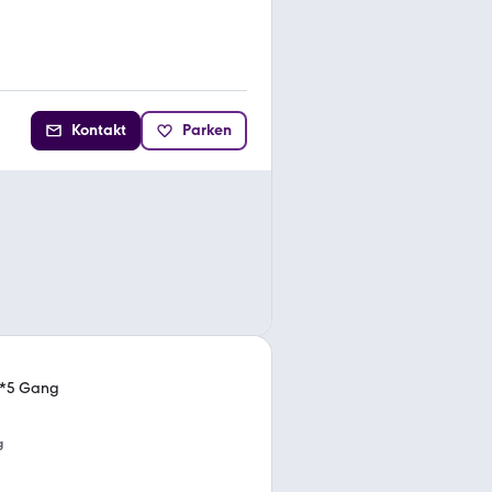
Kontakt
Parken
a*5 Gang
g