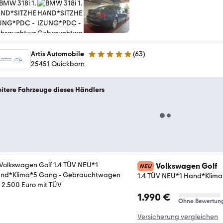
Artis Automobile
(
63
)
5 Sterne
25451 Quickborn
itere Fahrzeuge dieses Händlers
Volkswagen Golf
NEU
1.4 TÜV NEU*1 Hand*Klim
1.990 €
Ohne Bewertun
Versicherung vergleichen