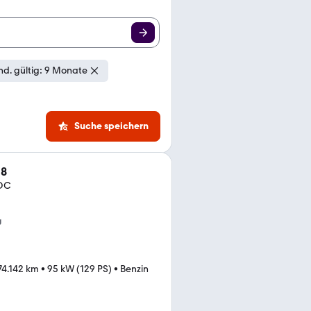
d. gültig: 9 Monate
Suche speichern
18
PDC
g
74.142 km
•
95 kW (129 PS)
•
Benzin