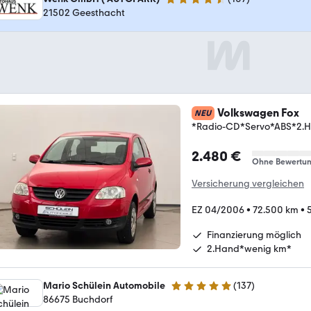
4.6 Sterne
21502 Geesthacht
Volkswagen Fox
NEU
*Radio-CD*Servo*ABS*2.
2.480 €
Ohne Bewertu
Versicherung vergleichen
EZ 04/2006
•
72.500 km
•
Finanzierung möglich
2.Hand*wenig km*
Mario Schülein Automobile
(
137
)
4.9 Sterne
86675 Buchdorf