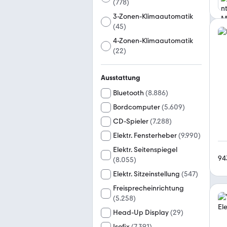
(
778
)
3-Zonen-Klimaautomatik
(
45
)
4-Zonen-Klimaautomatik
(
22
)
Ausstattung
Bluetooth
(
8.886
)
Bordcomputer
(
5.609
)
CD-Spieler
(
7.288
)
Elektr. Fensterheber
(
9.990
)
Elektr. Seitenspiegel
94
(
8.055
)
Elektr. Sitzeinstellung
(
547
)
Freisprecheinrichtung
(
5.258
)
Head-Up Display
(
29
)
Isofix
(
7.391
)