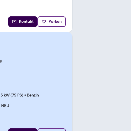
Kontakt
Parken
g
55 kW (75 PS)
•
Benzin
E NEU