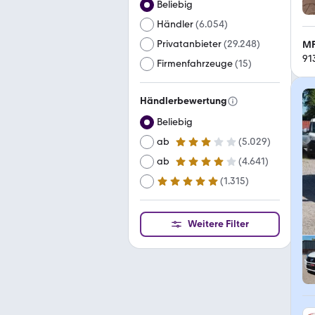
Beliebig
Händler
(
6.054
)
Privatanbieter
(
29.248
)
MF
91
Firmenfahrzeuge
(
15
)
Händlerbewertung
Beliebig
ab
(
5.029
)
3 Sterne
ab
(
4.641
)
4 Sterne
(
1.315
)
ab
5 Sterne
Weitere Filter