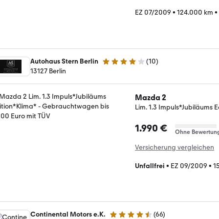
EZ 07/2009
•
124.000 km
•
Autohaus Stern Berlin
(
10
)
3.9 Sterne
13127 Berlin
Mazda 2
Lim. 1.3 Impuls*Jubiläums 
1.990 €
Ohne Bewertun
Versicherung vergleichen
Unfallfrei
•
EZ 09/2009
•
1
Continental Motors e.K.
(
66
)
4.5 Sterne