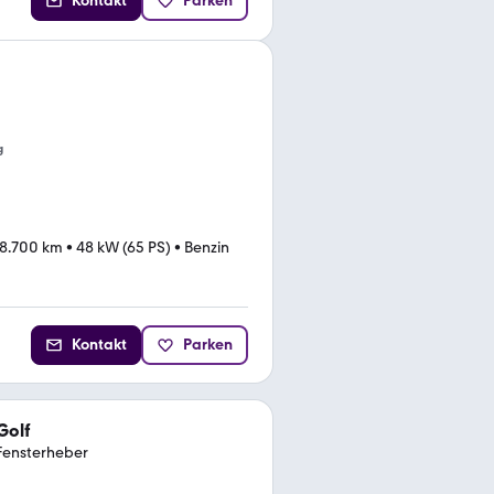
Kontakt
Parken
g
8.700 km
•
48 kW (65 PS)
•
Benzin
Kontakt
Parken
Golf
k Fensterheber