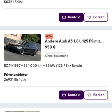
50321 Brühl
Kontakt
Parken
NEU
Andere Audi A3 1,8 L 125 PS mit
TÜV
950 €
Ohne Bewertung
EZ 11/1997
•
294.000 km
•
92 kW (125 PS)
•
Benzin
Privatanbieter
26931 Elsfleth
Kontakt
Parken