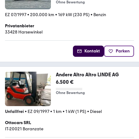
Ohne Bewertung
EZ 07/1997
•
200.000 km
•
169 kW (230 PS)
•
Benzin
Privatanbieter
33428 Harsewinkel
Kontakt
Parken
Andere Altro Altro LINDE AG
6.500 €
Ohne Bewertung
Unfallfrei
•
EZ 09/1997
•
1 km
•
1 kW (1 PS)
•
Diesel
Ottocars SRL
IT-20021 Baranzate