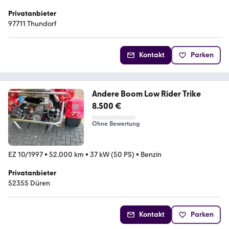
Privatanbieter
97711 Thundorf
Kontakt
Parken
Andere Boom Low Rider Trike
8.500 €
Ohne Bewertung
EZ 10/1997
•
52.000 km
•
37 kW (50 PS)
•
Benzin
Privatanbieter
52355 Düren
Kontakt
Parken