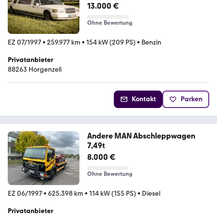
Stretchlimousine
13.000 €
Ohne Bewertung
EZ 07/1997
•
259.977 km
•
154 kW (209 PS)
•
Benzin
Privatanbieter
88263 Horgenzell
Kontakt
Parken
Andere MAN Abschleppwagen
7,49t
8.000 €
Ohne Bewertung
EZ 06/1997
•
625.398 km
•
114 kW (155 PS)
•
Diesel
Privatanbieter