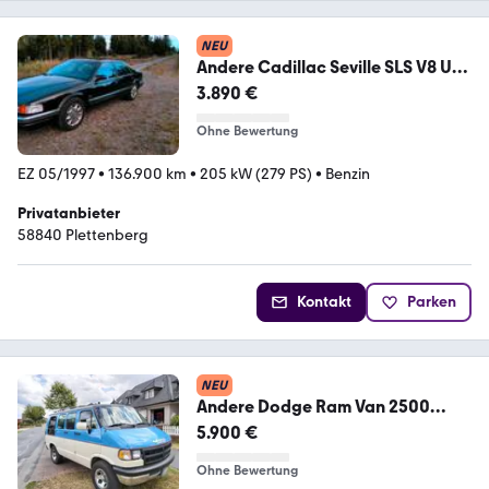
NEU
Andere Cadillac Seville SLS V8 US
Car Ami
3.890 €
Ohne Bewertung
EZ 05/1997
•
136.900 km
•
205 kW (279 PS)
•
Benzin
Privatanbieter
58840 Plettenberg
Kontakt
Parken
NEU
Andere Dodge Ram Van 2500
Chrysler
5.900 €
Ohne Bewertung