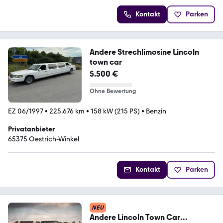
Kontakt
Parken
Andere Strechlimosine Lincoln
town car
5.500 €
Ohne Bewertung
EZ 06/1997
•
225.676 km
•
158 kW (215 PS)
•
Benzin
Privatanbieter
65375 Oestrich-Winkel
Kontakt
Parken
NEU
Andere Lincoln Town Car