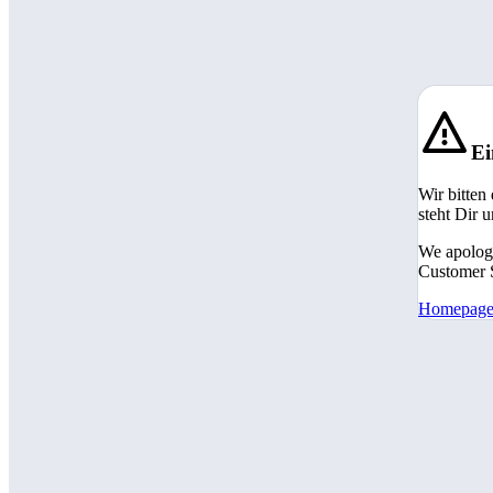
Ei
Wir bitten
steht Dir 
We apologi
Customer S
Homepag