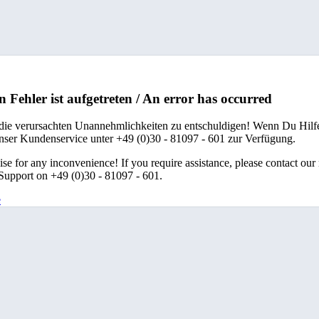
n Fehler ist aufgetreten / An error has occurred
 die verursachten Unannehmlichkeiten zu entschuldigen! Wenn Du Hilfe
unser Kundenservice unter +49 (0)30 - 81097 - 601 zur Verfügung.
se for any inconvenience! If you require assistance, please contact our
upport on +49 (0)30 - 81097 - 601.
e