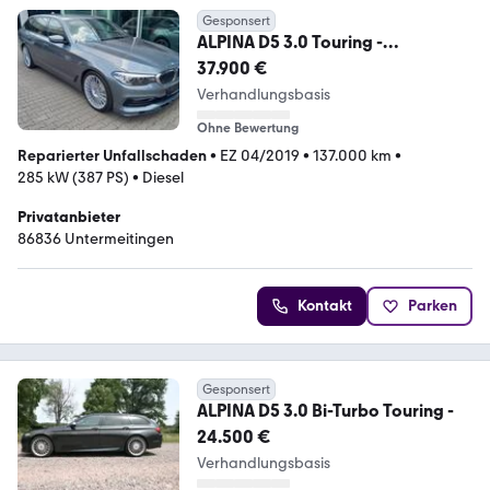
Gesponsert
ALPINA D5 3.0 Touring -
traumhafte Farbkombination
37.900 €
Verhandlungsbasis
Ohne Bewertung
Reparierter Unfallschaden
•
EZ 04/2019
•
137.000 km
•
285 kW (387 PS)
•
Diesel
Privatanbieter
86836 Untermeitingen
Kontakt
Parken
Gesponsert
ALPINA D5 3.0 Bi-Turbo Touring -
24.500 €
Verhandlungsbasis