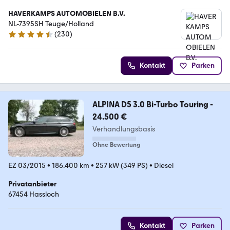
HAVERKAMPS AUTOMOBIELEN B.V.
NL-7395SH Teuge/Holland
(
230
)
4.5 Sterne
Kontakt
Parken
ALPINA D5 3.0 Bi-Turbo Touring -
24.500 €
Verhandlungsbasis
Ohne Bewertung
EZ 03/2015
•
186.400 km
•
257 kW (349 PS)
•
Diesel
Privatanbieter
67454 Hassloch
Kontakt
Parken