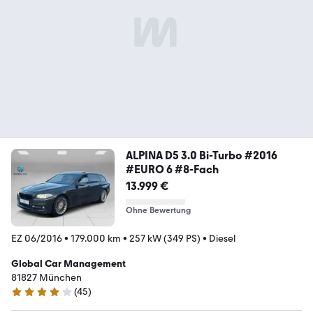
ALPINA D5 3.0 Bi-Turbo #2016
#EURO 6 #8-Fach
13.999 €
Ohne Bewertung
EZ 06/2016
•
179.000 km
•
257 kW (349 PS)
•
Diesel
Global Car Management
81827 München
(
45
)
3.9 Sterne