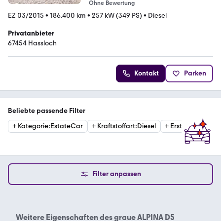
Ohne Bewertung
EZ 03/2015
•
186.400 km
•
257 kW (349 PS)
•
Diesel
Privatanbieter
67454 Hassloch
Kontakt
Parken
Beliebte passende Filter
+
Kategorie
:
EstateCar
+
Kraftstoffart
:
Diesel
+
Erstzulassung
:
2
Filter anpassen
Weitere Eigenschaften des
graue ALPINA D5