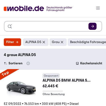
Filter
ALPINA D5
Grau
Beschädigte Fahrzeuge:
4 graue ALPINA D5
Sortieren
Kachelansicht
Top
Gesponsert
ALPINA D5 BMW ALPINA S
"Limousine nr.121" ALLRAD Aut. *
62.445 €
Ohne Bewertung
EZ 09/2022
•
76.553 km
•
300 kW (408 PS)
•
Diesel