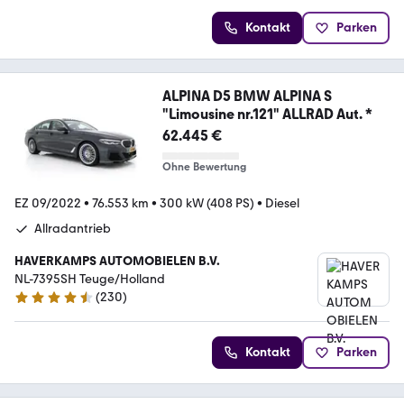
Kontakt
Parken
ALPINA D5 BMW ALPINA S
"Limousine nr.121" ALLRAD Aut. *
62.445 €
Ohne Bewertung
EZ 09/2022
•
76.553 km
•
300 kW (408 PS)
•
Diesel
Allradantrieb
HAVERKAMPS AUTOMOBIELEN B.V.
NL-7395SH Teuge/Holland
(
230
)
4.5 Sterne
Kontakt
Parken